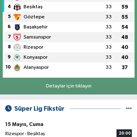
4
Beşiktaş
33
59
5
Göztepe
33
55
6
Başakşehir
33
54
7
Samsunspor
33
48
8
Rizespor
33
40
9
Konyaspor
33
40
10
Alanyaspor
33
37
Detaylar için tıklayın
Süper Lig Fikstür
15 Mayıs, Cuma
Rizespor - Beşiktaş
20:00