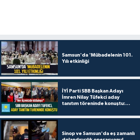
Samsun'da 'Mübadelenin 101.
Yılı etkinliği
İYİ Parti SBB Başkan Adayı
İmren Nilay Tüfekci aday
tanıtım töreninde konuştu:
"Her ilçemizde iddialıyız"
Sinop ve Samsun'da eş zamanlı
dolandırıcılık operasyonu!