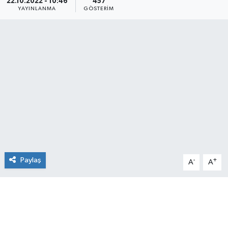
22.10.2022 - 10:46
457
YAYINLANMA
GÖSTERIM
Manşet Haberi
Paylaş
-
+
A
A