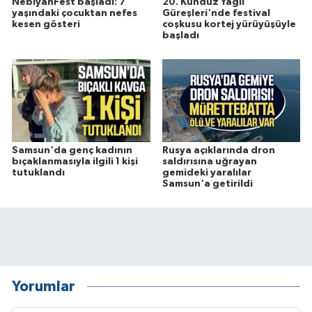
NebiyanFest başladı: 7
20. Kunduz Yağlı
yaşındaki çocuktan nefes
Güreşleri'nde festival
kesen gösteri
coşkusu kortej yürüyüşüyle
başladı
Samsun'da genç kadının
Rusya açıklarında dron
bıçaklanmasıyla ilgili 1 kişi
saldırısına uğrayan
tutuklandı
gemideki yaralılar
Samsun'a getirildi
Yorumlar