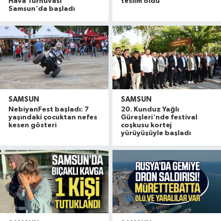
Hava Turnuvası
teslim oldu
Samsun'da başladı
SAMSUN
SAMSUN
NebiyanFest başladı: 7
20. Kunduz Yağlı
yaşındaki çocuktan nefes
Güreşleri'nde festival
kesen gösteri
coşkusu kortej
yürüyüşüyle başladı