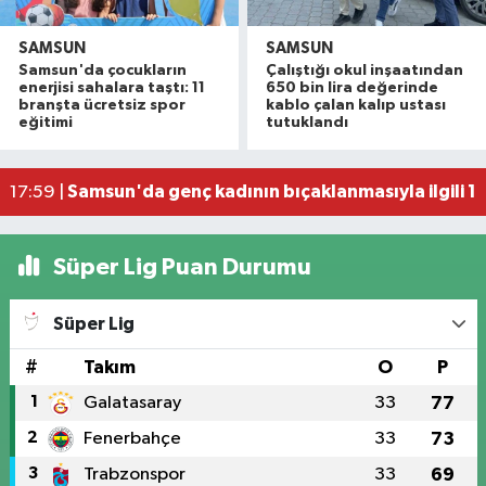
SAMSUN
SAMSUN
Samsun'da çocukların
Çalıştığı okul inşaatından
İller Arası Muay Thai Açık Hava Turnuvası Samsu
22:58 |
enerjisi sahalara taştı: 11
650 bin lira değerinde
Konteyner ev alevlere teslim oldu
22:36 |
branşta ücretsiz spor
kablo çalan kalıp ustası
eğitimi
tutuklandı
NebiyanFest başladı: 7 yaşındaki çocuktan nefe
19:59 |
20. Kunduz Yağlı Güreşleri'nde festival coşkusu
18:50 |
Samsun'da genç kadının bıçaklanmasıyla ilgili 1 k
17:59 |
Süper Lig Puan Durumu
Süper Lig
#
Takım
O
P
1
Galatasaray
33
77
2
Fenerbahçe
33
73
3
Trabzonspor
33
69