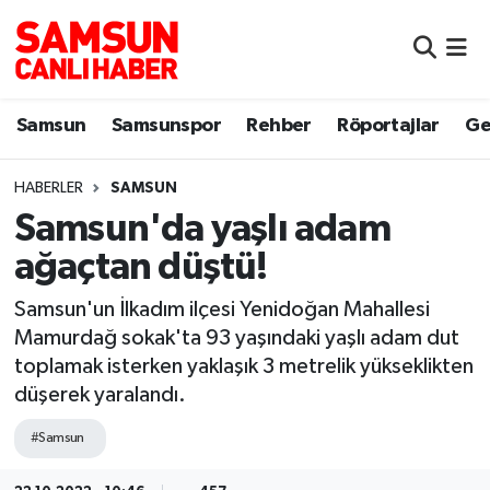
Samsun
Samsun Nöbetçi Eczaneler
Samsun
Samsunspor
Rehber
Röportajlar
Ge
Samsunspor
Samsun Hava Durumu
HABERLER
SAMSUN
Sokak Röportajları
Samsun Namaz Vakitleri
Samsun'da yaşlı adam
Genel
Samsun Trafik Yoğunluk Haritası
ağaçtan düştü!
Dünya
Süper Lig Puan Durumu ve Fikstür
Samsun'un İlkadım ilçesi Yenidoğan Mahallesi
Mamurdağ sokak'ta 93 yaşındaki yaşlı adam dut
Eğitim
Tüm Manşetler
toplamak isterken yaklaşık 3 metrelik yükseklikten
düşerek yaralandı.
Sağlık
Son Dakika Haberleri
#Samsun
Yemek
Haber Arşivi