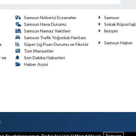
Samsun Nöbetçi Eczaneler
Samsun
Samsun Hava Durumu
Sokak Röportajl
Samsun Namaz Vakitleri
İletişim
Samsun Trafik Yoğunluk Haritası
Samsun Haber
a
Süper Lig Puan Durumu ve Fikstür
Tüm Manşetler
r ve
Son Dakika Haberleri
Haber Arşivi
.