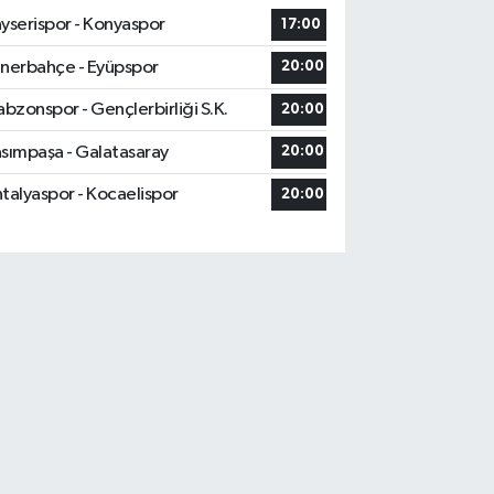
yserispor - Konyaspor
17:00
nerbahçe - Eyüpspor
20:00
abzonspor - Gençlerbirliği S.K.
20:00
sımpaşa - Galatasaray
20:00
talyaspor - Kocaelispor
20:00