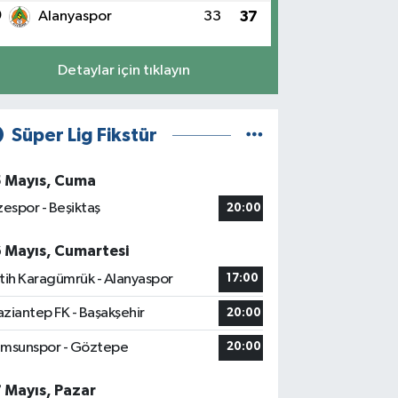
0
Alanyaspor
33
37
Detaylar için tıklayın
Süper Lig Fikstür
5 Mayıs, Cuma
zespor - Beşiktaş
20:00
6 Mayıs, Cumartesi
tih Karagümrük - Alanyaspor
17:00
ziantep FK - Başakşehir
20:00
msunspor - Göztepe
20:00
7 Mayıs, Pazar