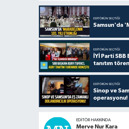
EDITÖRÜN SEÇTIĞI
Samsun'da 'Mü
EDITÖRÜN SEÇTIĞI
İYİ Parti SBB
tanıtım tören
EDITÖRÜN SEÇTIĞI
Sinop ve Sams
operasyonu!
EDITÖR HAKKINDA
Merve Nur Kara