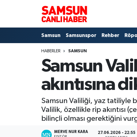
Samsun
Samsun Nöbetçi Eczaneler
Samsun
Samsunspor
Rehber
Röpo
Samsunspor
Samsun Hava Durumu
HABERLER
SAMSUN
Sokak Röportajları
Samsun Namaz Vakitleri
Samsun Valil
Genel
Samsun Trafik Yoğunluk Haritası
akıntısına d
Dünya
Süper Lig Puan Durumu ve Fikstür
Samsun Valiliği, yaz tatiliyle
Eğitim
Tüm Manşetler
Valilik, özellikle rip akıntısı
Sağlık
Son Dakika Haberleri
bilinçli olması gerektiğini vur
Yemek
Haber Arşivi
MERVE NUR KARA
27.06.2026 - 22:55
EDITÖR