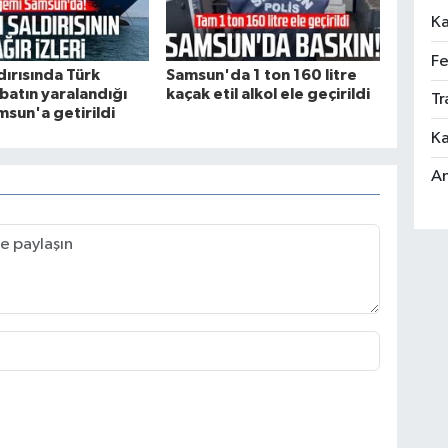
Ka
Fe
dırısında Türk
Samsun'da 1 ton 160 litre
atın yaralandığı
kaçak etil alkol ele geçirildi
Tr
sun'a getirildi
Ka
An