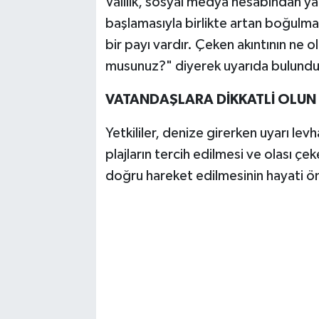
Valilik, sosyal medya hesabından ya
başlamasıyla birlikte artan boğulma v
bir payı vardır. Çeken akıntının ne o
musunuz?" diyerek uyarıda bulundu
VATANDAŞLARA DİKKATLİ OLUN 
Yetkililer, denize girerken uyarı lev
plajların tercih edilmesi ve olası 
doğru hareket edilmesinin hayati ön