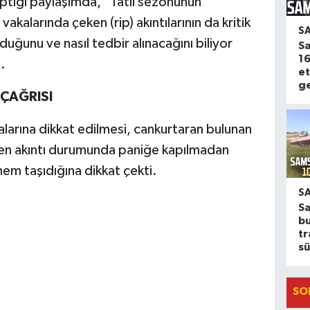
ptığı paylaşımda, "Tatil sezonunun
akalarında çeken (rip) akıntılarının da kritik
S
lduğunu ve nasıl tedbir alınacağını biliyor
Sa
16
.
et
ge
ÇAĞRISI
halarına dikkat edilmesi, cankurtaran bulunan
çeken akıntı durumunda paniğe kapılmadan
em taşıdığına dikkat çekti.
S
S
b
tr
sü
SO