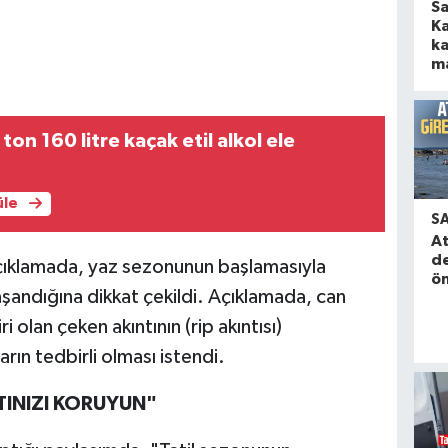
S
K
ka
ma
on 160 litre kaçak etil alkol ele
üle
S
A
de
açıklamada, yaz sezonunun başlamasıyla
ön
aşandığına dikkat çekildi. Açıklamada, can
 olan çeken akıntının (rip akıntısı)
rın tedbirli olması istendi.
ATINIZI KORUYUN"