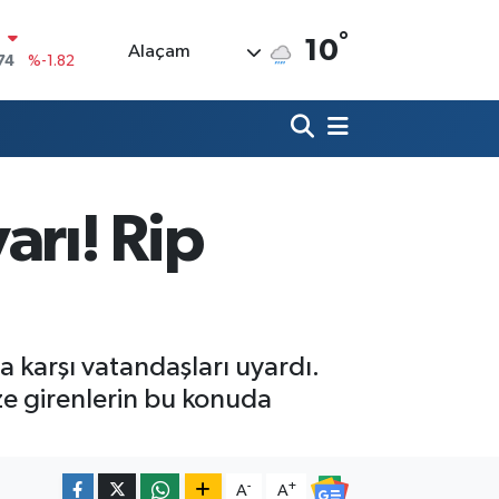
°
10
Alaçam
20
%0.02
90
%0.19
80
%0.18
9000
%0.19
arı! Rip
0
,00
%0
N
74
%-1.82
a karşı vatandaşları uyardı.
nize girenlerin bu konuda
-
+
A
A