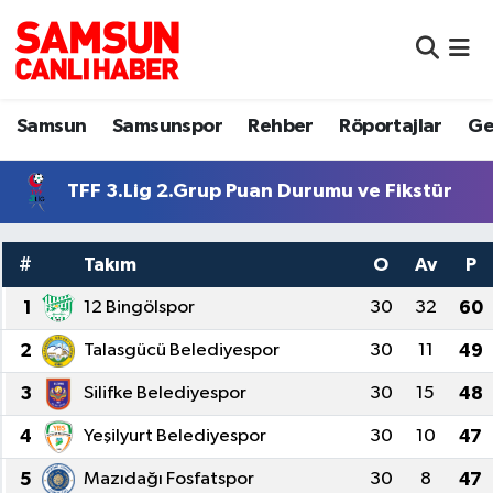
Samsun
Samsun Nöbetçi Eczaneler
Samsun
Samsunspor
Rehber
Röportajlar
Ge
Samsunspor
Samsun Hava Durumu
TFF 3.Lig 2.Grup Puan Durumu ve Fikstür
Sokak Röportajları
Samsun Namaz Vakitleri
Genel
Samsun Trafik Yoğunluk Haritası
#
Takım
O
Av
P
Dünya
Süper Lig Puan Durumu ve Fikstür
1
12 Bingölspor
30
32
60
2
Talasgücü Belediyespor
30
11
49
Eğitim
Tüm Manşetler
3
Silifke Belediyespor
30
15
48
Sağlık
Son Dakika Haberleri
4
Yeşilyurt Belediyespor
30
10
47
Yemek
Haber Arşivi
5
Mazıdağı Fosfatspor
30
8
47