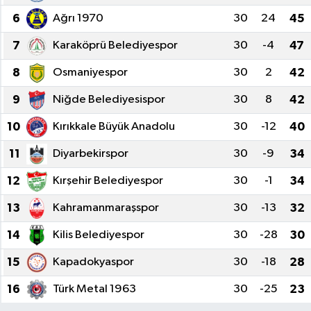
6
Ağrı 1970
30
24
45
Manşet Haberi
7
Karaköprü Belediyespor
30
-4
47
8
Osmaniyespor
30
2
42
9
Niğde Belediyesispor
30
8
42
10
Kırıkkale Büyük Anadolu
30
-12
40
11
Diyarbekirspor
30
-9
34
12
Kırşehir Belediyespor
30
-1
34
13
Kahramanmaraşspor
30
-13
32
14
Kilis Belediyespor
30
-28
30
15
Kapadokyaspor
30
-18
28
16
Türk Metal 1963
30
-25
23