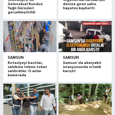
Vezirköprü'de
Yeğenini kurtarmak için
Geleneksel Kunduz
denize giren şahıs
Yağlı Güreşleri
hayatını kaybetti
gerçekleştirildi
SAMSUN
SAMSUN
Kırtasiyeyi bastılar,
Samsun'da akaryakıt
sahibine tekme tokat
istasyonunda ortalık
saldırdılar: O anlar
karıştı!
kamerada