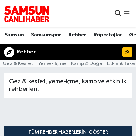
Samsun
Samsun Nöbetçi Eczaneler
Samsun
Samsunspor
Rehber
Röportajlar
Ge
Samsunspor
Samsun Hava Durumu
Rehber
Sokak Röportajları
Samsun Namaz Vakitleri
Gez & Keşfet
Yeme - İçme
Kamp & Doğa
Etkinlik Takv
Genel
Samsun Trafik Yoğunluk Haritası
Gez & keşfet, yeme-içme, kamp ve etkinlik
Dünya
Süper Lig Puan Durumu ve Fikstür
rehberleri.
Eğitim
Tüm Manşetler
Sağlık
Son Dakika Haberleri
Yemek
Haber Arşivi
TÜM REHBER HABERLERINI GÖSTER