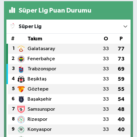
Süper Lig Puan Durumu
Süper Lig
#
Takım
O
P
1
Galatasaray
33
77
2
Fenerbahçe
33
73
3
Trabzonspor
33
69
4
Beşiktaş
33
59
5
Göztepe
33
55
6
Başakşehir
33
54
7
Samsunspor
33
48
8
Rizespor
33
40
9
Konyaspor
33
40