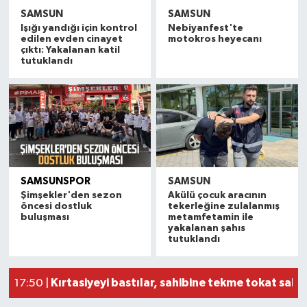
SAMSUN
SAMSUN
Işığı yandığı için kontrol
Nebiyanfest'te
edilen evden cinayet
motokros heyecanı
çıktı: Yakalanan katil
tutuklandı
SAMSUNSPOR
SAMSUN
Şimşekler'den sezon
Akülü çocuk aracının
öncesi dostluk
tekerleğine zulalanmış
Denizde boğulma tehlikesi geçiren 17 yaşındak
22:50 |
buluşması
metamfetamin ile
Samsun'da 4 araçlı zincirleme kaza: 5 yaralı
22:16 |
yakalanan şahıs
tutuklandı
Vezirköprü'de Geleneksel Kunduz Yağlı Güreşler
21:11 |
Yeğenini kurtarmak için denize giren şahıs haya
19:52 |
Kırtasiyeyi bastılar, sahibine tekme tokat sald
17:50 |