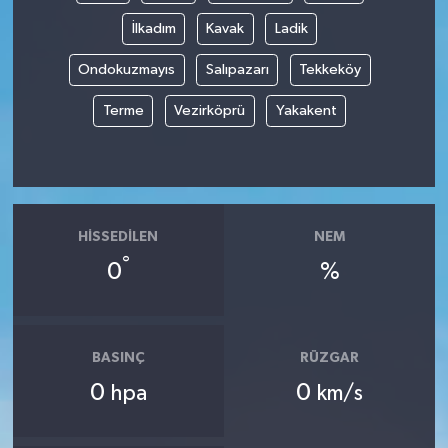
İlkadım
Kavak
Ladik
Ondokuzmayıs
Salıpazarı
Tekkeköy
Terme
Vezirköprü
Yakakent
HISSEDILEN
NEM
°
0
%
BASINÇ
RÜZGAR
0
0
hpa
km/s