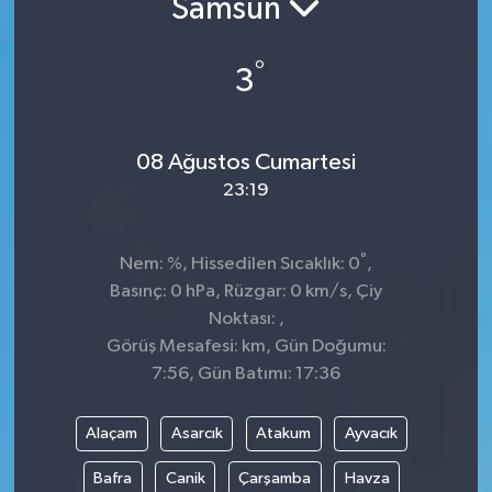
Samsun
Manşet Haberi
°
3
08 Ağustos Cumartesi
23:19
°
Nem: %, Hissedilen Sıcaklık: 0
,
Basınç: 0 hPa, Rüzgar: 0 km/s, Çiy
Noktası: ,
Görüş Mesafesi: km, Gün Doğumu:
7:56, Gün Batımı: 17:36
Alaçam
Asarcık
Atakum
Ayvacık
Bafra
Canik
Çarşamba
Havza