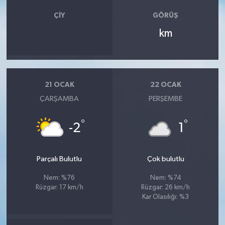
ÇIY
GÖRÜŞ
km
21 OCAK
22 OCAK
ÇARŞAMBA
PERŞEMBE
°
°
-2
1
Parçalı Bulutlu
Çok bulutlu
Nem: %76
Nem: %74
Rüzgar: 17 km/h
Rüzgar: 26 km/h
Kar Olasılığı: %3