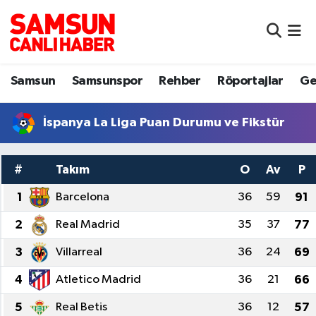
Samsun
Samsun Nöbetçi Eczaneler
Samsun
Samsunspor
Rehber
Röportajlar
Ge
Samsunspor
Samsun Hava Durumu
İspanya La Liga Puan Durumu ve Fikstür
Sokak Röportajları
Samsun Namaz Vakitleri
Genel
Samsun Trafik Yoğunluk Haritası
#
Takım
O
Av
P
Dünya
Süper Lig Puan Durumu ve Fikstür
1
Barcelona
36
59
91
2
Real Madrid
35
37
77
Eğitim
Tüm Manşetler
3
Villarreal
36
24
69
Sağlık
Son Dakika Haberleri
4
Atletico Madrid
36
21
66
Yemek
Haber Arşivi
5
Real Betis
36
12
57