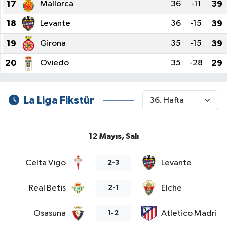
17
Mallorca
36
-11
39
18
Levante
36
-15
39
19
Girona
35
-15
39
20
Oviedo
35
-28
29
La Liga Fikstür
12 Mayıs, Salı
Celta Vigo
Levante
2-3
Real Betis
Elche
2-1
Osasuna
Atletico Madrid
1-2