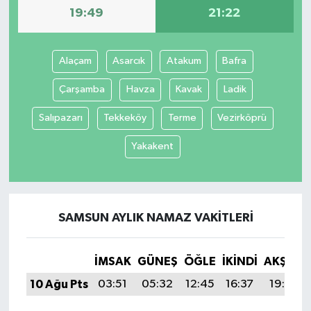
19:49
21:22
Alaçam
Asarcık
Atakum
Bafra
Çarşamba
Havza
Kavak
Ladik
Salıpazarı
Tekkeköy
Terme
Vezirköprü
Yakakent
SAMSUN AYLIK NAMAZ VAKITLERI
İMSAK
GÜNEŞ
ÖĞLE
İKINDI
AKŞAM
10 Ağu Pts
03:51
05:32
12:45
16:37
19:49