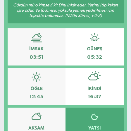
Gördün mü o kimseyi ki: Dini inkâr eder. Yetimi itip kakan
Manşet Haberi
işte odur. Ve (o kimse) yoksula yemek yedirilmesi için
teşvikte bulunmaz. (Mâûn Sûresi, 1-2-3)
İMSAK
GÜNEŞ
03:51
05:32
ÖĞLE
İKINDI
12:45
16:37
AKŞAM
YATSI