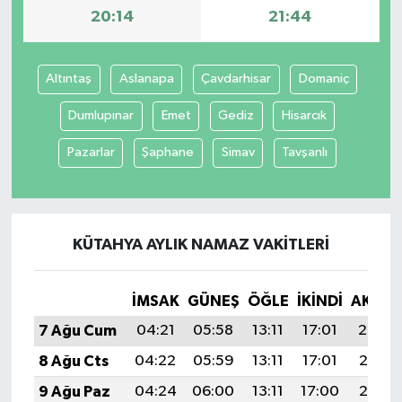
20:14
21:44
Altıntaş
Aslanapa
Çavdarhisar
Domaniç
Dumlupınar
Emet
Gediz
Hisarcık
Pazarlar
Şaphane
Simav
Tavşanlı
KÜTAHYA AYLIK NAMAZ VAKITLERI
İMSAK
GÜNEŞ
ÖĞLE
İKINDI
AKŞA
7 Ağu Cum
04:21
05:58
13:11
17:01
20:14
8 Ağu Cts
04:22
05:59
13:11
17:01
20:13
9 Ağu Paz
04:24
06:00
13:11
17:00
20:12