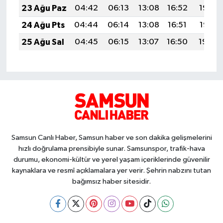
23 Ağu Paz
04:42
06:13
13:08
16:52
19:53
24 Ağu Pts
04:44
06:14
13:08
16:51
19:51
25 Ağu Sal
04:45
06:15
13:07
16:50
19:50
Samsun Canlı Haber, Samsun haber ve son dakika gelişmelerini
hızlı doğrulama prensibiyle sunar. Samsunspor, trafik-hava
durumu, ekonomi-kültür ve yerel yaşam içeriklerinde güvenilir
kaynaklara ve resmî açıklamalara yer verir. Şehrin nabzını tutan
bağımsız haber sitesidir.