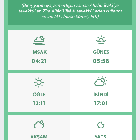
(Bir iş yapmaya) azmettiğin zaman Allâhü Teâlâ’ya
Manşet Haberi
tevekkül et. Zira Allâhü Teâlâ, tevekkül eden kullarını
sever. (Âl-i İmrân Sûresi, 159)
İMSAK
GÜNEŞ
04:21
05:58
ÖĞLE
İKINDI
13:11
17:01
AKŞAM
YATSI