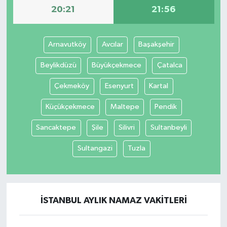
20:21
21:56
Arnavutköy
Avcılar
Başakşehir
Beylikdüzü
Büyükçekmece
Çatalca
Çekmeköy
Esenyurt
Kartal
Küçükçekmece
Maltepe
Pendik
Sancaktepe
Şile
Silivri
Sultanbeyli
Sultangazi
Tuzla
İSTANBUL AYLIK NAMAZ VAKITLERI