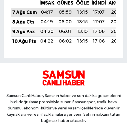
İMSAK
GÜNEŞ
ÖĞLE
İKINDI
AKŞAM
7 Ağu Cum
04:17
05:59
13:15
17:07
20:21
8 Ağu Cts
04:19
06:00
13:15
17:07
20:20
9 Ağu Paz
04:20
06:01
13:15
17:06
20:19
10 Ağu Pts
04:22
06:02
13:15
17:06
20:18
Samsun Canlı Haber, Samsun haber ve son dakika gelişmelerini
hızlı doğrulama prensibiyle sunar. Samsunspor, trafik-hava
durumu, ekonomi-kültür ve yerel yaşam içeriklerinde güvenilir
kaynaklara ve resmî açıklamalara yer verir. Şehrin nabzını tutan
bağımsız haber sitesidir.