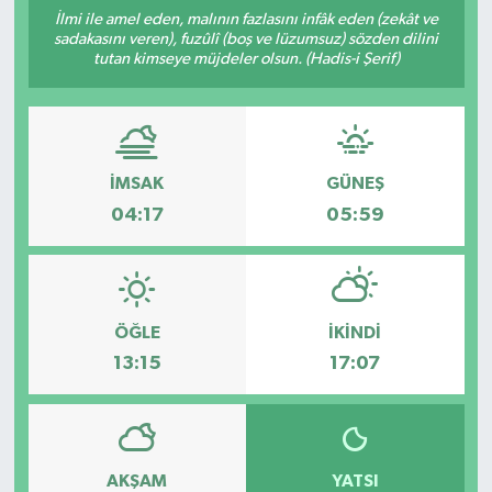
İlmi ile amel eden, malının fazlasını infâk eden (zekât ve
Manşet Haberi
sadakasını veren), fuzûlî (boş ve lüzumsuz) sözden dilini
tutan kimseye müjdeler olsun. (Hadis-i Şerif)
İMSAK
GÜNEŞ
04:17
05:59
ÖĞLE
İKINDI
13:15
17:07
AKŞAM
YATSI