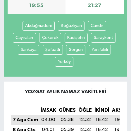
19:55
21:27
Akdağmadeni
Boğazlıyan
Çandır
Çayıralan
Çekerek
Kadışehri
Saraykent
Sarıkaya
Şefaatli
Sorgun
Yenifakılı
Yerköy
YOZGAT AYLIK NAMAZ VAKITLERI
İMSAK
GÜNEŞ
ÖĞLE
İKINDI
AKŞAM
7 Ağu Cum
04:00
05:38
12:52
16:42
19:55
8 Ağu Cts
04:01
05:39
12:52
16:42
19:54