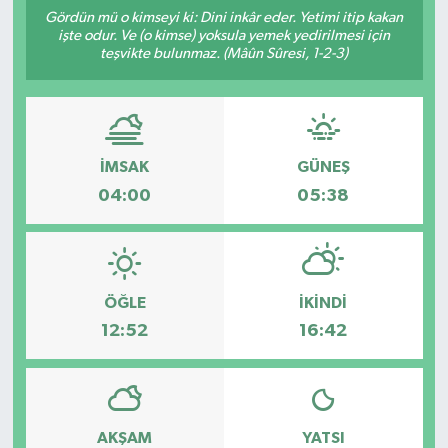
Gördün mü o kimseyi ki: Dini inkâr eder. Yetimi itip kakan
Manşet Haberi
işte odur. Ve (o kimse) yoksula yemek yedirilmesi için
teşvikte bulunmaz. (Mâûn Sûresi, 1-2-3)
İMSAK
GÜNEŞ
04:00
05:38
ÖĞLE
İKINDI
12:52
16:42
AKŞAM
YATSI