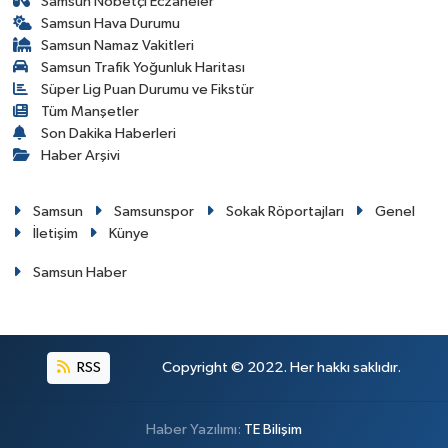
Samsun Nöbetçi Eczaneler
Samsun Hava Durumu
Samsun Namaz Vakitleri
Samsun Trafik Yoğunluk Haritası
Süper Lig Puan Durumu ve Fikstür
Tüm Manşetler
Son Dakika Haberleri
Haber Arşivi
Samsun
Samsunspor
Sokak Röportajları
Genel
İletişim
Künye
Samsun Haber
RSS
Copyright © 2022. Her hakkı saklıdır.
Haber Yazılımı:
TE Bilişim