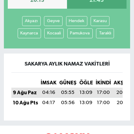
20:13
21:45
Akyazı
Geyve
Hendek
Karasu
Kaynarca
Kocaali
Pamukova
Taraklı
SAKARYA AYLIK NAMAZ VAKITLERI
İMSAK
GÜNEŞ
ÖĞLE
İKINDI
AKŞAM
9 Ağu Paz
04:16
05:55
13:09
17:00
20:13
10 Ağu Pts
04:17
05:56
13:09
17:00
20:11