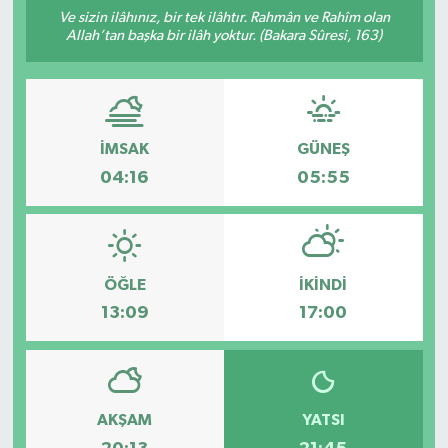
Ve sizin ilâhınız, bir tek ilâhtır. Rahmân ve Rahîm olan
Manşet Haberi
Allah’tan başka bir ilâh yoktur. (Bakara Sûresi, 163)
İMSAK
GÜNEŞ
04:16
05:55
ÖĞLE
İKINDI
13:09
17:00
AKŞAM
YATSI