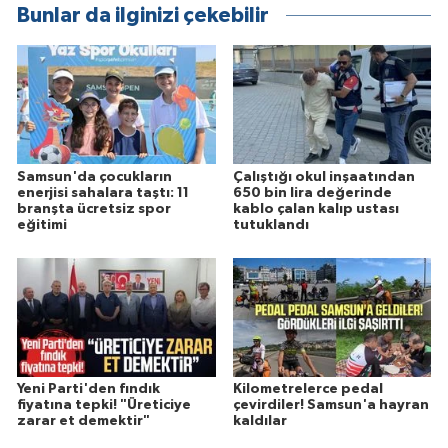
Bunlar da ilginizi çekebilir
Samsun'da çocukların
Çalıştığı okul inşaatından
enerjisi sahalara taştı: 11
650 bin lira değerinde
branşta ücretsiz spor
kablo çalan kalıp ustası
eğitimi
tutuklandı
Yeni Parti'den fındık
Kilometrelerce pedal
fiyatına tepki! "Üreticiye
çevirdiler! Samsun'a hayran
zarar et demektir"
kaldılar