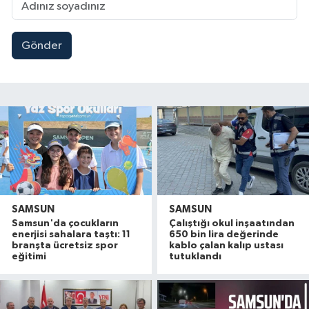
Gönder
SAMSUN
SAMSUN
Samsun'da çocukların
Çalıştığı okul inşaatından
enerjisi sahalara taştı: 11
650 bin lira değerinde
branşta ücretsiz spor
kablo çalan kalıp ustası
eğitimi
tutuklandı