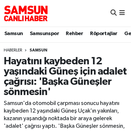
Samsun
Samsun Nöbetçi Eczaneler
Samsun
Samsunspor
Rehber
Röportajlar
Ge
Samsunspor
Samsun Hava Durumu
HABERLER
SAMSUN
Sokak Röportajları
Samsun Namaz Vakitleri
Hayatını kaybeden 12
Genel
Samsun Trafik Yoğunluk Haritası
yaşındaki Güneş için adalet
çağrısı: 'Başka Güneşler
Dünya
Süper Lig Puan Durumu ve Fikstür
sönmesin'
Eğitim
Tüm Manşetler
Samsun'da otomobil çarpması sonucu hayatını
kaybeden 12 yaşındaki Güneş Uçak'ın yakınları,
Sağlık
Son Dakika Haberleri
kazanın yaşandığı noktada bir araya gelerek
'adalet' çağrısı yaptı. 'Başka Güneşler sönmesin,
Yemek
Haber Arşivi