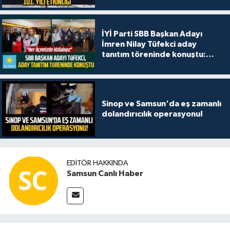
İYİ Parti SBB Başkan Adayı
İmren Nilay Tüfekci aday
tanıtım töreninde konuştu:
"Her ilçemizde iddialıyız"
Sinop ve Samsun'da eş zamanlı
dolandırıcılık operasyonu!
EDITÖR HAKKINDA
Samsun Canlı Haber