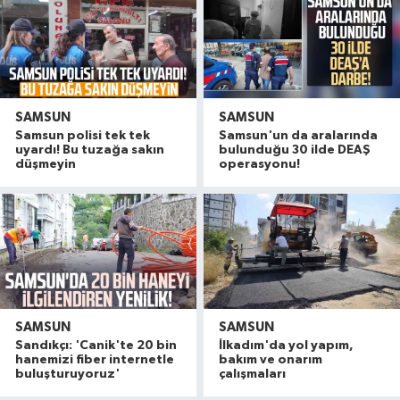
SAMSUN
SAMSUN
Samsun polisi tek tek
Samsun'un da aralarında
uyardı! Bu tuzağa sakın
bulunduğu 30 ilde DEAŞ
düşmeyin
operasyonu!
SAMSUN
SAMSUN
Samsun'da çocukların enerjisi sahalara taştı: 11 b
14:11 |
Sandıkçı: 'Canik'te 20 bin
İlkadım'da yol yapım,
Çalıştığı okul inşaatından 650 bin lira değerinde
13:58 |
hanemizi fiber internetle
bakım ve onarım
buluşturuyoruz'
çalışmaları
Yeni Parti'den fındık fiyatına tepki! "Üreticiye z
13:23 |