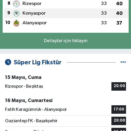
8
Rizespor
33
40
9
Konyaspor
33
40
10
Alanyaspor
33
37
Detaylar için tıklayın
Süper Lig Fikstür
15 Mayıs, Cuma
Rizespor - Beşiktaş
20:00
16 Mayıs, Cumartesi
Fatih Karagümrük - Alanyaspor
17:00
Gaziantep FK - Başakşehir
20:00