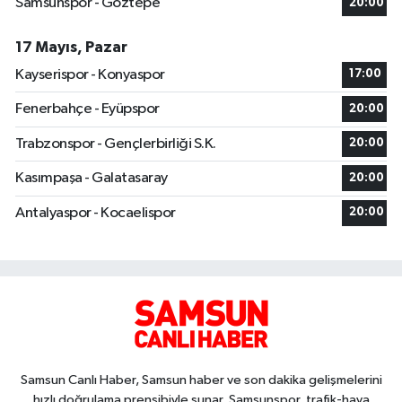
Samsunspor - Göztepe
20:00
17 Mayıs, Pazar
Kayserispor - Konyaspor
17:00
Fenerbahçe - Eyüpspor
20:00
Trabzonspor - Gençlerbirliği S.K.
20:00
Kasımpaşa - Galatasaray
20:00
Antalyaspor - Kocaelispor
20:00
Samsun Canlı Haber, Samsun haber ve son dakika gelişmelerini
hızlı doğrulama prensibiyle sunar. Samsunspor, trafik-hava