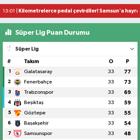
Samsun'da trafikte tepki çeken görüntüler!
13:05 |
Kilometrelerce pedal çevirdiler! Samsun'a hayran
13:01 |
Süper Lig Puan Durumu
Süper Lig
#
Takım
O
P
1
Galatasaray
33
77
2
Fenerbahçe
33
73
3
Trabzonspor
33
69
4
Beşiktaş
33
59
5
Göztepe
33
55
6
Başakşehir
33
54
7
Samsunspor
33
48