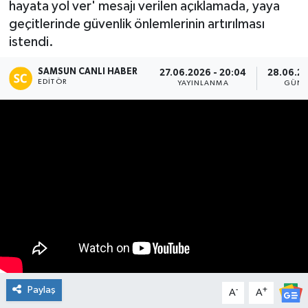
hayata yol ver' mesajı verilen açıklamada, yaya
geçitlerinde güvenlik önlemlerinin artırılması
Manşet Haberi
istendi.
SAMSUN CANLI HABER
27.06.2026 - 20:04
28.06.20
EDITÖR
YAYINLANMA
GÜNC
Paylaş
-
+
A
A