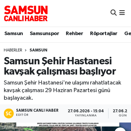
Samsun
Samsun Nöbetçi Eczaneler
Samsun
Samsunspor
Rehber
Röportajlar
Ge
Samsunspor
Samsun Hava Durumu
HABERLER
SAMSUN
Sokak Röportajları
Samsun Namaz Vakitleri
Samsun Şehir Hastanesi
Genel
Samsun Trafik Yoğunluk Haritası
kavşak çalışması başlıyor
Dünya
Süper Lig Puan Durumu ve Fikstür
Samsun Şehir Hastanesi'ne ulaşımı rahatlatacak
kavşak çalışması 29 Haziran Pazartesi günü
Eğitim
Tüm Manşetler
başlayacak.
SAMSUN CANLI HABER
Sağlık
Son Dakika Haberleri
27.06.2026 - 15:04
27.06.202
EDITÖR
YAYINLANMA
GÜNCE
Yemek
Haber Arşivi