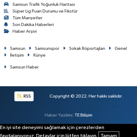
Samsun Trafik Yoğunluk Haritası
Süper Lig Puan Durumu ve Fikstür
Tüm Manşetler
Son Dakika Haberleri
Haber Arşivi
Samsun
Samsunspor
Sokak Röportajları
Genel
İletişim
Künye
Samsun Haber
RSS
Copyright © 2022. Her hakkı saklıdır.
Haber Yazılımı:
TE Bilişim
En iyi site deneyimi sağlamak için çerezlerden
faydalanıyoruz. Detaylar için lütfen tıklayın.
Tamam