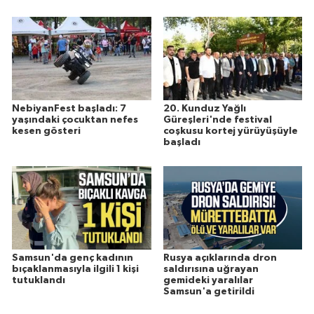
NebiyanFest başladı: 7
20. Kunduz Yağlı
yaşındaki çocuktan nefes
Güreşleri'nde festival
kesen gösteri
coşkusu kortej yürüyüşüyle
başladı
Samsun'da genç kadının
Rusya açıklarında dron
bıçaklanmasıyla ilgili 1 kişi
saldırısına uğrayan
tutuklandı
gemideki yaralılar
Samsun'a getirildi