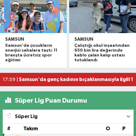
SAMSUN
SAMSUN
Samsun'da çocukların
Çalıştığı okul inşaatından
İller Arası Muay Thai Açık Hava Turnuvası Samsu
22:58 |
enerjisi sahalara taştı: 11
650 bin lira değerinde
Konteyner ev alevlere teslim oldu
22:36 |
branşta ücretsiz spor
kablo çalan kalıp ustası
eğitimi
tutuklandı
NebiyanFest başladı: 7 yaşındaki çocuktan nefe
19:59 |
20. Kunduz Yağlı Güreşleri'nde festival coşkusu
18:50 |
Samsun'da genç kadının bıçaklanmasıyla ilgili 1 k
17:59 |
Süper Lig Puan Durumu
Süper Lig
#
Takım
O
P