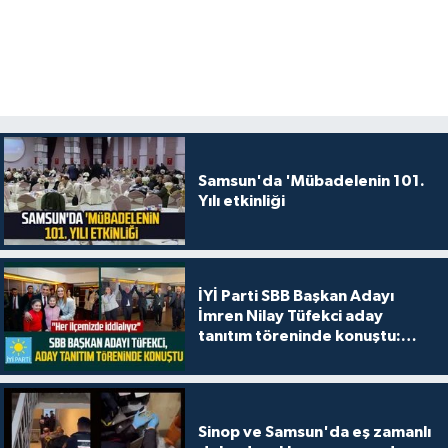
Samsun'da 'Mübadelenin 101.
Yılı etkinliği
İYİ Parti SBB Başkan Adayı
İmren Nilay Tüfekci aday
tanıtım töreninde konuştu:
"Her ilçemizde iddialıyız"
Sinop ve Samsun'da eş zamanlı