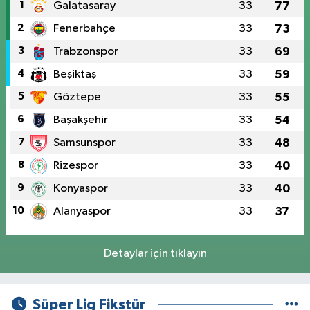
1
Galatasaray
33
77
2
Fenerbahçe
33
73
3
Trabzonspor
33
69
4
Beşiktaş
33
59
5
Göztepe
33
55
6
Başakşehir
33
54
7
Samsunspor
33
48
8
Rizespor
33
40
9
Konyaspor
33
40
10
Alanyaspor
33
37
Detaylar için tıklayın
Süper Lig Fikstür