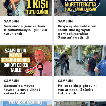
SAMSUN
SAMSUN
Samsun'da genç kadının
Rusya açıklarında dron
bıçaklanmasıyla ilgili 1 kişi
saldırısına uğrayan
tutuklandı
gemideki yaralılar
Samsun'a getirildi
SAMSUN
SAMSUN
Samsun'da meyve
Polise saldırıp görevini
tezgahlarında dikkat
yaptırmayan 2 şüpheli
çeken tablo!
tutuklandı