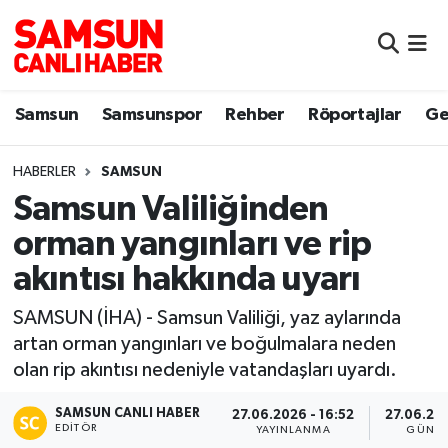
Samsun
Samsun Nöbetçi Eczaneler
Samsun
Samsunspor
Rehber
Röportajlar
Ge
Samsunspor
Samsun Hava Durumu
HABERLER
SAMSUN
Sokak Röportajları
Samsun Namaz Vakitleri
Samsun Valiliğinden
Genel
Samsun Trafik Yoğunluk Haritası
orman yangınları ve rip
akıntısı hakkında uyarı
Dünya
Süper Lig Puan Durumu ve Fikstür
SAMSUN (İHA) - Samsun Valiliği, yaz aylarında
Eğitim
Tüm Manşetler
artan orman yangınları ve boğulmalara neden
olan rip akıntısı nedeniyle vatandaşları uyardı.
Sağlık
Son Dakika Haberleri
SAMSUN CANLI HABER
27.06.2026 - 16:52
27.06.202
EDITÖR
Yemek
Haber Arşivi
YAYINLANMA
GÜNCE