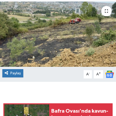
Manşet Haberi
Paylaş
-
+
A
A
Bafra Ovası'nda kavun-