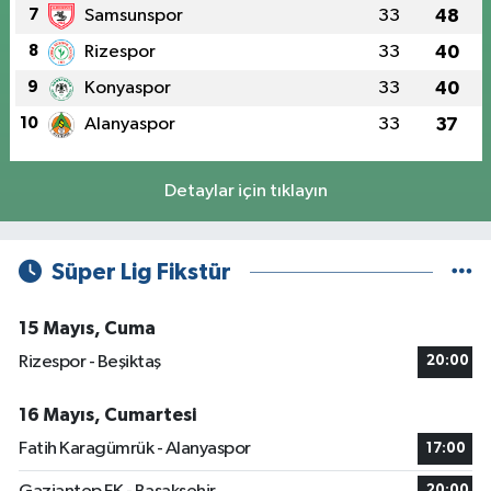
7
Samsunspor
33
48
8
Rizespor
33
40
9
Konyaspor
33
40
10
Alanyaspor
33
37
Detaylar için tıklayın
Süper Lig Fikstür
15 Mayıs, Cuma
Rizespor - Beşiktaş
20:00
16 Mayıs, Cumartesi
Fatih Karagümrük - Alanyaspor
17:00
20:00