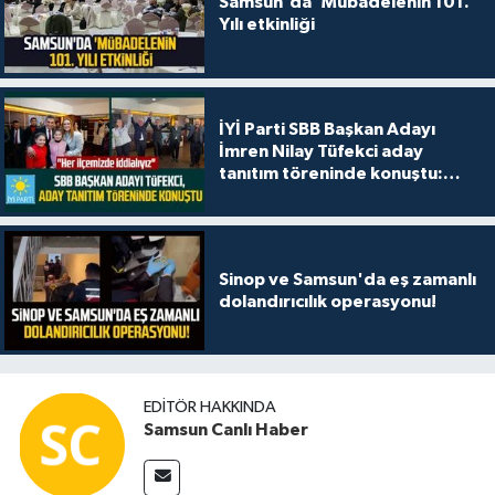
Samsun'da 'Mübadelenin 101.
Yılı etkinliği
İYİ Parti SBB Başkan Adayı
İmren Nilay Tüfekci aday
tanıtım töreninde konuştu:
"Her ilçemizde iddialıyız"
Sinop ve Samsun'da eş zamanlı
dolandırıcılık operasyonu!
EDITÖR HAKKINDA
Samsun Canlı Haber