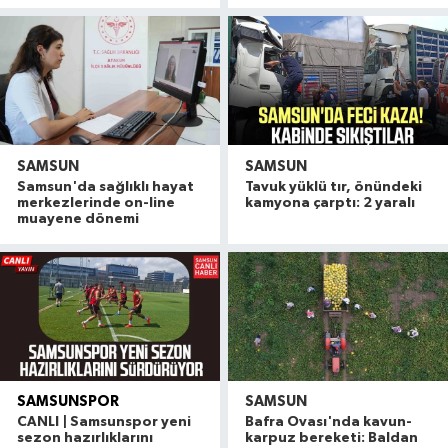
SAMSUN
SAMSUN
Samsun'da sağlıklı hayat
Tavuk yüklü tır, önündeki
merkezlerinde on-line
kamyona çarptı: 2 yaralı
muayene dönemi
SAMSUNSPOR
SAMSUN
CANLI | Samsunspor'da Thorsten Fink açıklama
13:40 |
CANLI | Samsunspor yeni
Bafra Ovası'nda kavun-
Samsun'un da aralarında olduğu 71 ilde dev zeh
13:35 |
sezon hazırlıklarını
karpuz bereketi: Baldan