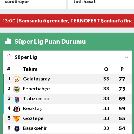
sürdürüyor
tatlı hasat
Başkan Kurnaz: 'İlkadım'ın geleceğine yön veriy
13:01 |
Sağlık taraması gizli kalp hastalıklarını erkende
13:00 |
Samsunlu öğrenciler, TEKNOFEST Şanlıurfa final
13:00 |
Süper Lig Puan Durumu
Süper Lig
#
Takım
O
P
1
Galatasaray
33
77
2
Fenerbahçe
33
73
3
Trabzonspor
33
69
4
Beşiktaş
33
59
5
Göztepe
33
55
6
Başakşehir
33
54