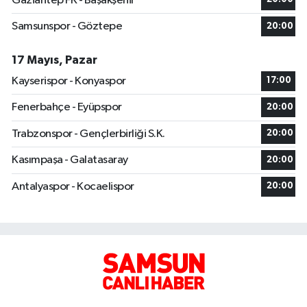
Gaziantep FK - Başakşehir
Samsunspor - Göztepe
20:00
17 Mayıs, Pazar
Kayserispor - Konyaspor
17:00
Fenerbahçe - Eyüpspor
20:00
Trabzonspor - Gençlerbirliği S.K.
20:00
Kasımpaşa - Galatasaray
20:00
Antalyaspor - Kocaelispor
20:00