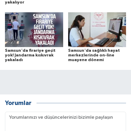
yakalıyor
Samsun'da firariye geçit
Samsun'da sağlıklı hayat
yok! Jandarma kıskıvrak
merkezlerinde on-line
yakaladı
muayene dönemi
Yorumlar