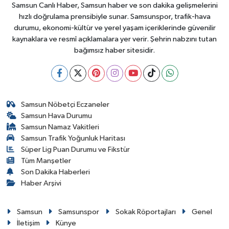
Samsun Canlı Haber, Samsun haber ve son dakika gelişmelerini
hızlı doğrulama prensibiyle sunar. Samsunspor, trafik-hava
durumu, ekonomi-kültür ve yerel yaşam içeriklerinde güvenilir
kaynaklara ve resmî açıklamalara yer verir. Şehrin nabzını tutan
bağımsız haber sitesidir.
Samsun Nöbetçi Eczaneler
Samsun Hava Durumu
Samsun Namaz Vakitleri
Samsun Trafik Yoğunluk Haritası
Süper Lig Puan Durumu ve Fikstür
Tüm Manşetler
Son Dakika Haberleri
Haber Arşivi
Samsun
Samsunspor
Sokak Röportajları
Genel
İletişim
Künye