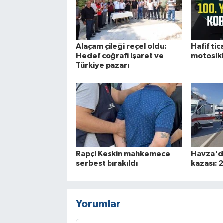
Alaçam çileği reçel oldu:
Hafif tica
Hedef coğrafi işaret ve
motosikle
Türkiye pazarı
Rapçi Keskin mahkemece
Havza'da
serbest bırakıldı
kazası: 2
Yorumlar