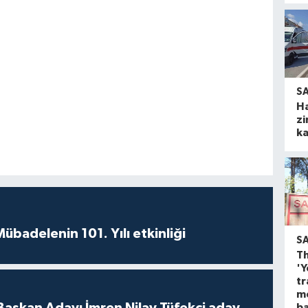
S
H
zi
ka
badelenin 101. Yılı etkinliği
S
Th
'Y
tr
m
 Başkan Adayı İmren Nilay Tüfekci aday
ba