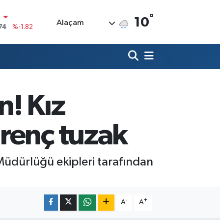
°
N
10
Alaçam
74
%-1.82
20
%0.02
90
%0.19
80
%0.18
n! Kız
9000
%0.19
0
renç tuzak
,00
%0
Müdürlüğü ekipleri tarafından
-
+
A
A