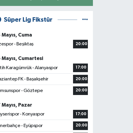
Süper Lig Fikstür
5 Mayıs, Cuma
zespor - Beşiktaş
20:00
6 Mayıs, Cumartesi
tih Karagümrük - Alanyaspor
17:00
ziantep FK - Başakşehir
20:00
msunspor - Göztepe
20:00
7 Mayıs, Pazar
yserispor - Konyaspor
17:00
nerbahçe - Eyüpspor
20:00