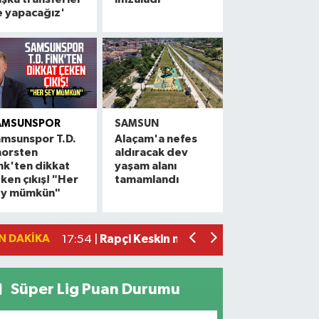
e yapacağız'
AMSUNSPOR
SAMSUN
msunspor T.D.
Alaçam'a nefes
horsten
aldıracak dev
Alaçam çileği reçel oldu: Hedef coğrafi
20:16 |
nk'ten dikkat
yaşam alanı
ken çıkış! "Her
tamamlandı
Hafif ticari araç ile motosiklet çarpıştı:
19:06 |
ey mümkün"
Otomobille motosiklet çarpıştı: 1 yara
17:59 |
Rapçi Keskin mahkemece serbest bırak
17:54 |
N DAKIKA
Havza'da zincirleme trafik kazası: 2 ya
17:36 |
Süper Lig Puan Durumu