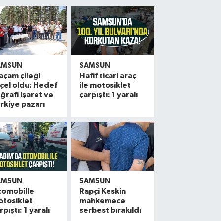
AMSUN
SAMSUN
açam çileği
Hafif ticari araç
çel oldu: Hedef
ile motosiklet
ğrafi işaret ve
çarpıştı: 1 yaralı
rkiye pazarı
AMSUN
SAMSUN
tomobille
Rapçi Keskin
otosiklet
mahkemece
rpıştı: 1 yaralı
serbest bırakıldı