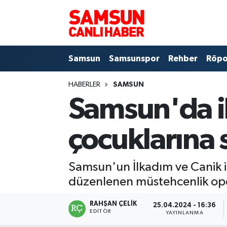
Samsun
Samsun Nöbetçi Eczaneler
Samsun
Samsunspor
Rehber
Röpo
Samsunspor
Samsun Hava Durumu
HABERLER
SAMSUN
Sokak Röportajları
Samsun Namaz Vakitleri
Samsun'da ik
Genel
Samsun Trafik Yoğunluk Haritası
çocuklarına
Dünya
Süper Lig Puan Durumu ve Fikstür
Samsun'un İlkadım ve Canik i
Eğitim
Tüm Manşetler
düzenlenen müstehcenlik oper
Sağlık
Son Dakika Haberleri
RAHŞAN ÇELIK
25.04.2024 - 16:36
EDITÖR
YAYINLANMA
Yemek
Haber Arşivi