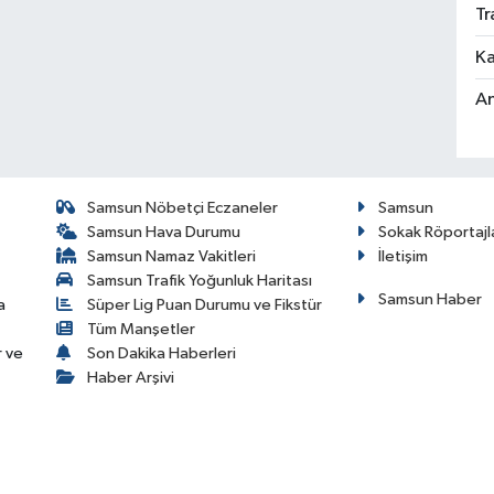
Tr
Ka
An
Samsun Nöbetçi Eczaneler
Samsun
Samsun Hava Durumu
Sokak Röportajl
Samsun Namaz Vakitleri
İletişim
Samsun Trafik Yoğunluk Haritası
Samsun Haber
a
Süper Lig Puan Durumu ve Fikstür
Tüm Manşetler
r ve
Son Dakika Haberleri
Haber Arşivi