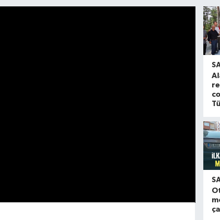
S
Al
re
co
Tü
S
O
m
ça