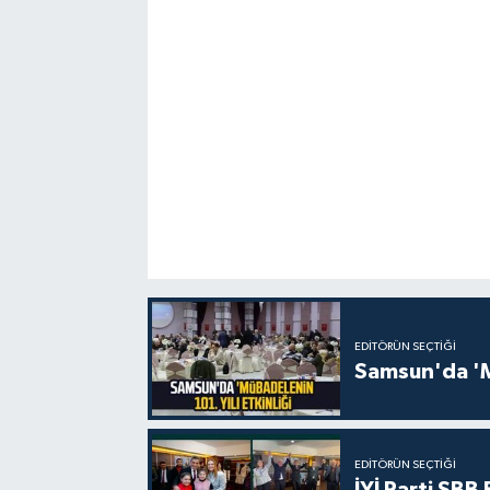
EDITÖRÜN SEÇTIĞI
Samsun'da 'Mü
EDITÖRÜN SEÇTIĞI
İYİ Parti SBB