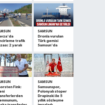
AMSUN
SAMSUN
avza'da
Dronla vurulan
ncirleme trafik
Türk gemisi
zası: 2 yaralı
Samsun'da
AMSUN
SAMSUN
orsten Fink:
Samsunspor,
eni
Polonyalı stoper
ansferlerden
Drapinski ile 5
emnunum,
yıllık sözleşme
şka transferler
imzaladı