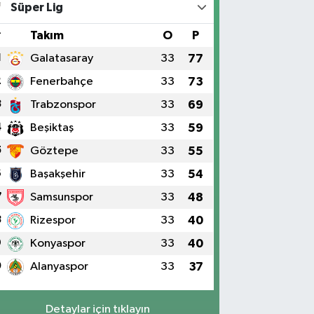
Süper Lig
#
Takım
O
P
1
Galatasaray
33
77
2
Fenerbahçe
33
73
3
Trabzonspor
33
69
4
Beşiktaş
33
59
5
Göztepe
33
55
6
Başakşehir
33
54
7
Samsunspor
33
48
8
Rizespor
33
40
9
Konyaspor
33
40
0
Alanyaspor
33
37
Detaylar için tıklayın