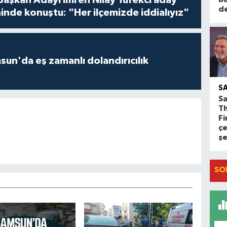
d
inde konuştu: "Her ilçemizde iddialıyız"
un'da eş zamanlı dolandırıcılık
S
Sa
T
Fi
çe
ş
SO