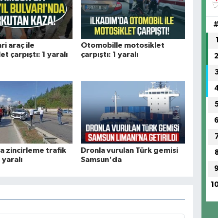
ri araç ile
Otomobille motosiklet
t çarpıştı: 1 yaralı
çarpıştı: 1 yaralı
 zincirleme trafik
Dronla vurulan Türk gemisi
 yaralı
Samsun'da
1