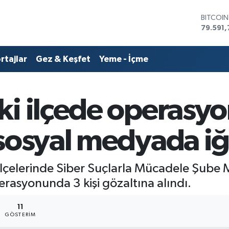
BITCOI
79.591,
DOLAR
45,436
rtajlar
Gez & Keşfet
Yeme - İçme
EURO
53,386
STERLİN
61,603
i ilçede operasyo
G.ALTIN
6862,0
BİST10
 sosyal medyada iğ
14.598
lçelerinde Siber Suçlarla Mücadele Şube 
asyonunda 3 kişi gözaltına alındı.
11
GÖSTERIM