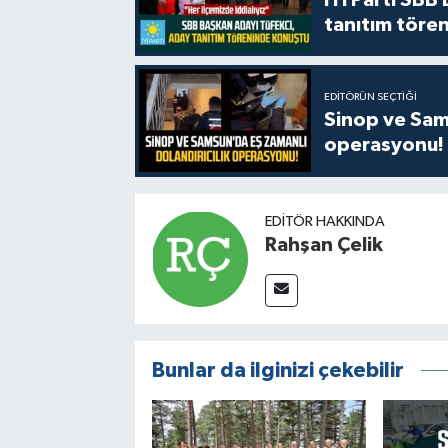
tanıtım tören
EDITÖRÜN SEÇTIĞI
Sinop ve Sams
operasyonu!
EDITÖR HAKKINDA
Rahşan Çelik
Bunlar da ilginizi çekebilir