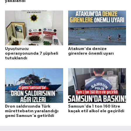
yakalandı
Uyuşturucu
Atakum'da denize
operasyonunda 7 şüpheli
girenlere önemli uyarı
tutuklandı
Dron saldırısında Türk
Samsun'da 1 ton 160 litre
mürettebatın yaralandığı
kaçak etil alkol ele geçirildi
gemi Samsun'a getirildi