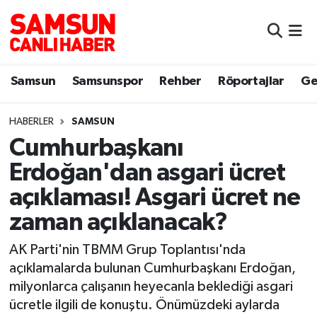
Samsun
Samsun Nöbetçi Eczaneler
Samsun
Samsunspor
Rehber
Röportajlar
Ge
Samsunspor
Samsun Hava Durumu
HABERLER
SAMSUN
Sokak Röportajları
Samsun Namaz Vakitleri
Cumhurbaşkanı
Genel
Samsun Trafik Yoğunluk Haritası
Erdoğan'dan asgari ücret
açıklaması! Asgari ücret ne
Dünya
Süper Lig Puan Durumu ve Fikstür
zaman açıklanacak?
Eğitim
Tüm Manşetler
AK Parti'nin TBMM Grup Toplantısı'nda
açıklamalarda bulunan Cumhurbaşkanı Erdoğan,
Sağlık
Son Dakika Haberleri
milyonlarca çalışanın heyecanla beklediği asgari
ücretle ilgili de konuştu. Önümüzdeki aylarda
Yemek
Haber Arşivi