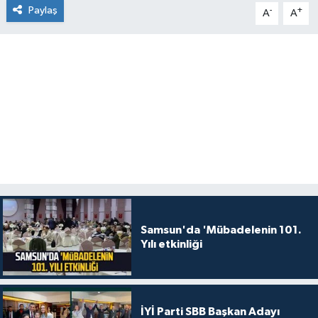
Paylaş
-
+
A
A
Samsun'da 'Mübadelenin 101.
Yılı etkinliği
İYİ Parti SBB Başkan Adayı