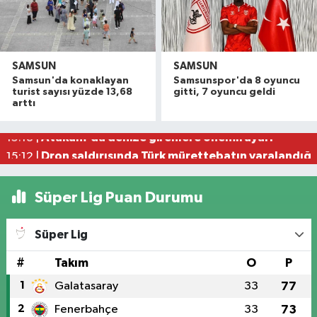
SAMSUN
SAMSUN
Havza'da 11 yıl 8 ay hapis cezasıyla aranan şahı
19:58 |
Samsun'da konaklayan
Samsunspor'da 8 oyuncu
Dron saldırısına uğrayan geminin içi görüntülend
16:49 |
turist sayısı yüzde 13,68
gitti, 7 oyuncu geldi
arttı
Uyuşturucu operasyonunda 7 şüpheli tutukland
15:27 |
Atakum'da denize girenlere önemli uyarı
15:18 |
Dron saldırısında Türk mürettebatın yaralandığı
15:12 |
Süper Lig Puan Durumu
Süper Lig
#
Takım
O
P
1
Galatasaray
33
77
2
Fenerbahçe
33
73