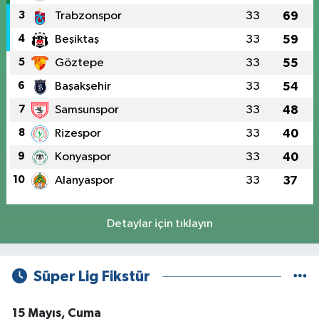
3
Trabzonspor
33
69
4
Beşiktaş
33
59
5
Göztepe
33
55
6
Başakşehir
33
54
7
Samsunspor
33
48
8
Rizespor
33
40
9
Konyaspor
33
40
10
Alanyaspor
33
37
Detaylar için tıklayın
Süper Lig Fikstür
15 Mayıs, Cuma