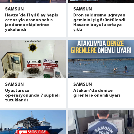
SAMSUN
SAMSUN
Havza'da 11 yıl 8 ay hapis
Dron saldırısına uğrayan
cezasıyla aranan şahıs
geminin içi görüntülendi:
jandarma ekiplerince
Hasarın boyutu ortaya
yakalandı
çıktı
SAMSUN
SAMSUN
Uyuşturucu
Atakum'da denize
operasyonunda 7 şüpheli
girenlere önemli uyarı
tutuklandı