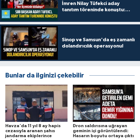
İmren Nilay Tüfekci aday
tanıtım töreninde konuştu:
"Her ilçemizde iddialıyız"
Sinop ve Samsun'da eş zamanlı
dolandırıcılık operasyonu!
Bunlar da ilginizi çekebilir
Havza'da 11 yıl 8 ay hapis
Dron saldırısına uğrayan
cezasıyla aranan şahıs
geminin içi görüntülendi:
jandarma ekiplerince
Hasarın boyutu ortaya çıktı