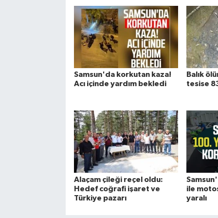
Samsun'da korkutan kaza!
Balık öl
Acı içinde yardım bekledi
tesise 8
Alaçam çileği reçel oldu:
Samsun'd
Hedef coğrafi işaret ve
ile motos
Türkiye pazarı
yaralı