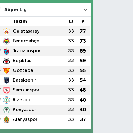
Süper Lig
#
Takım
O
P
1
Galatasaray
33
77
2
Fenerbahçe
33
73
3
Trabzonspor
33
69
4
Beşiktaş
33
59
5
Göztepe
33
55
6
Başakşehir
33
54
7
Samsunspor
33
48
8
Rizespor
33
40
9
Konyaspor
33
40
0
Alanyaspor
33
37