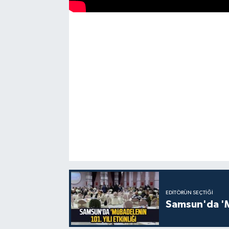
EDITÖRÜN SEÇTIĞI
Samsun'da 'Mü