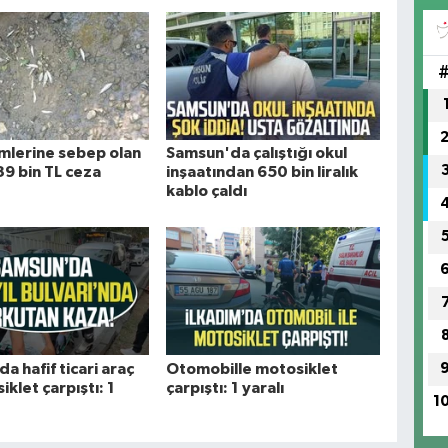
ümlerine sebep olan
Samsun'da çalıştığı okul
39 bin TL ceza
inşaatından 650 bin liralık
kablo çaldı
a hafif ticari araç
Otomobille motosiklet
iklet çarpıştı: 1
çarpıştı: 1 yaralı
1