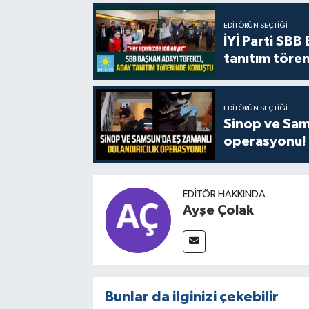
EDITÖRÜN SEÇTIĞI
İYİ Parti SBB
tanıtım tören
EDITÖRÜN SEÇTIĞI
Sinop ve Sams
operasyonu!
EDITÖR HAKKINDA
Ayşe Çolak
Bunlar da ilginizi çekebilir