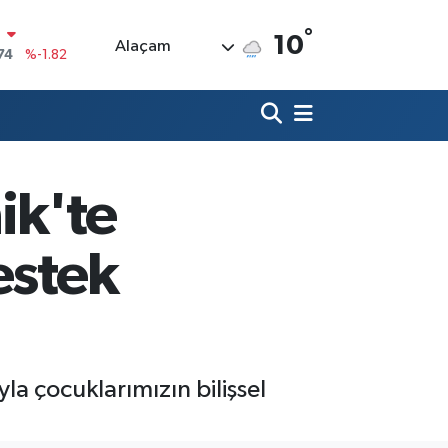
74
%-1.82
°
10
Alaçam
20
%0.02
90
%0.19
80
%0.18
9000
%0.19
ik'te
0
,00
%0
estek
la çocuklarımızın bilişsel