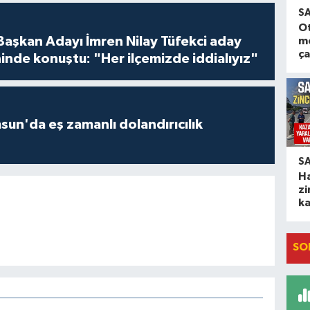
S
O
 Başkan Adayı İmren Nilay Tüfekci aday
m
ça
inde konuştu: "Her ilçemizde iddialıyız"
un'da eş zamanlı dolandırıcılık
S
H
zi
ka
SO