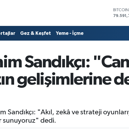
79.591,
DOLAR
45,436
EURO
53,386
rtajlar
Gez & Keşfet
Yeme - İçme
STERLİN
61,603
G.ALTIN
6862,0
im Sandıkçı: "Can
BİST10
14.598
ın gelişimlerine d
 Sandıkçı: "Akıl, zekâ ve strateji oyunlarıy
er sunuyoruz" dedi.