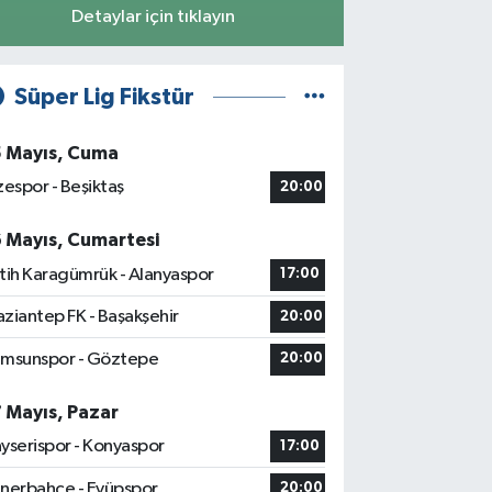
Detaylar için tıklayın
Süper Lig Fikstür
5 Mayıs, Cuma
zespor - Beşiktaş
20:00
6 Mayıs, Cumartesi
tih Karagümrük - Alanyaspor
17:00
ziantep FK - Başakşehir
20:00
msunspor - Göztepe
20:00
7 Mayıs, Pazar
yserispor - Konyaspor
17:00
nerbahçe - Eyüpspor
20:00