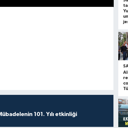
S
ta
Yu
u
je
S
Al
re
co
Tü
badelenin 101. Yılı etkinliği