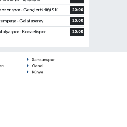
abzonspor - Gençlerbirliği S.K.
20:00
sımpaşa - Galatasaray
20:00
talyaspor - Kocaelispor
20:00
Samsunspor
arı
Genel
Künye