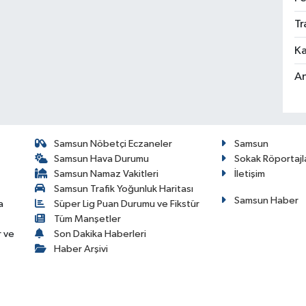
Tr
Ka
An
Samsun Nöbetçi Eczaneler
Samsun
Samsun Hava Durumu
Sokak Röportajl
Samsun Namaz Vakitleri
İletişim
Samsun Trafik Yoğunluk Haritası
Samsun Haber
a
Süper Lig Puan Durumu ve Fikstür
Tüm Manşetler
r ve
Son Dakika Haberleri
Haber Arşivi