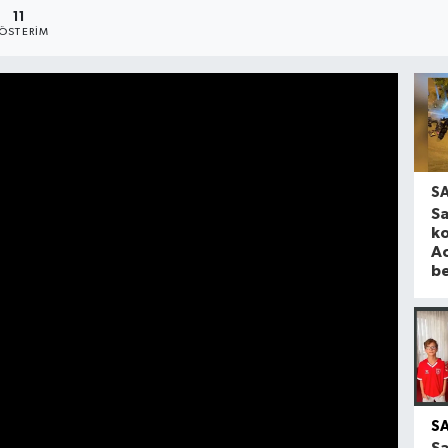
11
ÖSTERIM
S
S
ko
Ac
be
S