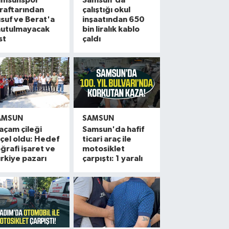
amsunspor
Samsun'da
raftarından
çalıştığı okul
suf ve Berat'a
inşaatından 650
nutulmayacak
bin liralık kablo
st
çaldı
AMSUN
SAMSUN
açam çileği
Samsun'da hafif
çel oldu: Hedef
ticari araç ile
ğrafi işaret ve
motosiklet
rkiye pazarı
çarpıştı: 1 yaralı