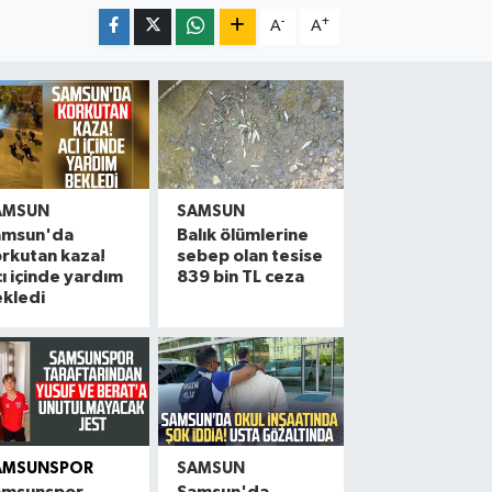
-
+
A
A
AMSUN
SAMSUN
amsun'da
Balık ölümlerine
rkutan kaza!
sebep olan tesise
ı içinde yardım
839 bin TL ceza
kledi
AMSUNSPOR
SAMSUN