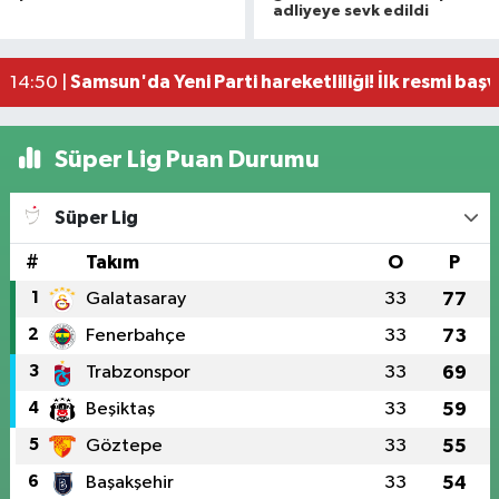
adliyeye sevk edildi
Miliç'e Büyükşehir dokunuşu
15:59 |
Samsun'da dev çekirgeler her yerde!
15:46 |
Samsun'da Yeni Parti hareketliliği! İlk resmi başv
14:50 |
Süper Lig Puan Durumu
Süper Lig
#
Takım
O
P
1
Galatasaray
33
77
2
Fenerbahçe
33
73
3
Trabzonspor
33
69
4
Beşiktaş
33
59
5
Göztepe
33
55
6
Başakşehir
33
54