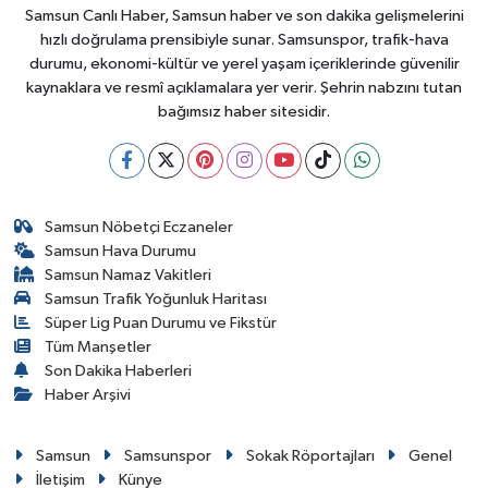
Samsun Canlı Haber, Samsun haber ve son dakika gelişmelerini
hızlı doğrulama prensibiyle sunar. Samsunspor, trafik-hava
durumu, ekonomi-kültür ve yerel yaşam içeriklerinde güvenilir
kaynaklara ve resmî açıklamalara yer verir. Şehrin nabzını tutan
bağımsız haber sitesidir.
Samsun Nöbetçi Eczaneler
Samsun Hava Durumu
Samsun Namaz Vakitleri
Samsun Trafik Yoğunluk Haritası
Süper Lig Puan Durumu ve Fikstür
Tüm Manşetler
Son Dakika Haberleri
Haber Arşivi
Samsun
Samsunspor
Sokak Röportajları
Genel
İletişim
Künye