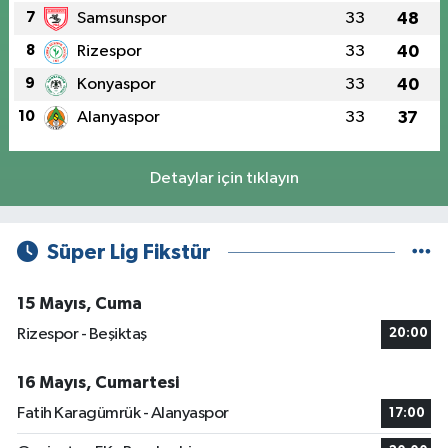
7
Samsunspor
33
48
8
Rizespor
33
40
9
Konyaspor
33
40
10
Alanyaspor
33
37
Detaylar için tıklayın
Süper Lig Fikstür
15 Mayıs, Cuma
Rizespor - Beşiktaş
20:00
16 Mayıs, Cumartesi
Fatih Karagümrük - Alanyaspor
17:00