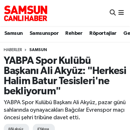
Samsun
Samsun Nöbetçi Eczaneler
Samsun
Samsunspor
Rehber
Röportajlar
Ge
Samsunspor
Samsun Hava Durumu
HABERLER
SAMSUN
Sokak Röportajları
Samsun Namaz Vakitleri
YABPA Spor Kulübü
Genel
Samsun Trafik Yoğunluk Haritası
Başkanı Ali Akyüz: "Herkesi
Halim Batur Tesisleri'ne
Dünya
Süper Lig Puan Durumu ve Fikstür
bekliyorum"
Eğitim
Tüm Manşetler
YABPA Spor Kulübü Başkanı Ali Akyüz, pazar günü
sahlarında oynayacakları Bağcılar Evrenspor maçı
Sağlık
Son Dakika Haberleri
öncesi şehri tribüne davet etti.
Yemek
Haber Arşivi
#Ali akyüz
#Yabpa