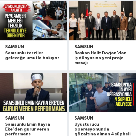
SAMSUN
SAMSUN
Samsunlu terziler
Başkan Halit Doğan'dan
geleceğe umutla bakıyor
iş dünyasına yeni proje
mesajı
SAMSUN
SAMSUN
Samsunlu Emin Kayra
Uyuşturucu
Vali Tavlı: 'Samsun, 144 milyar TL'lik yatırımla h
22:09 |
Eke'den gurur veren
operasyonunda
Samsun'da 12 bin 308 öğrenci yaz okulu finalind
17:16 |
performans
gözaltına alınan 4 şüpheli