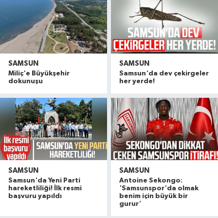
SAMSUN
SAMSUN
Miliç'e Büyükşehir
Samsun'da dev çekirgeler
dokunuşu
her yerde!
SAMSUN
SAMSUN
Samsun'da Yeni Parti
Antoine Sekongo:
hareketliliği! İlk resmi
'Samsunspor'da olmak
başvuru yapıldı
benim için büyük bir
gurur'