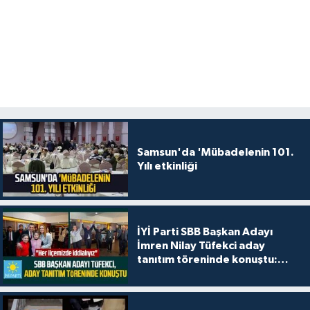
Samsun'da 'Mübadelenin 101.
Yılı etkinliği
İYİ Parti SBB Başkan Adayı
İmren Nilay Tüfekci aday
tanıtım töreninde konuştu:
"Her ilçemizde iddialıyız"