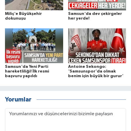
Miliç'e Büyükşehir
Samsun'da dev çekirgeler
dokunuşu
her yerde!
Samsun'da Yeni Parti
Antoine Sekongo:
hareketliliği! İlk resmi
'Samsunspor'da olmak
başvuru yapıldı
benim için büyük bir gurur'
Yorumlar