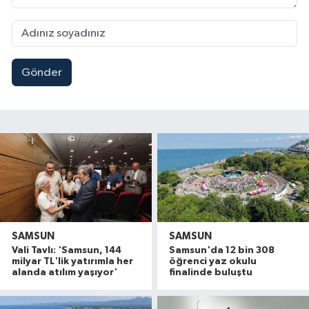
Gönder
SAMSUN
SAMSUN
Vali Tavlı: 'Samsun, 144
Samsun'da 12 bin 308
milyar TL'lik yatırımla her
öğrenci yaz okulu
alanda atılım yaşıyor'
finalinde buluştu