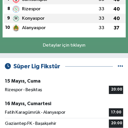
8
Rizespor
33
40
9
Konyaspor
33
40
10
Alanyaspor
33
37
Detaylar için tıklayın
Süper Lig Fikstür
15 Mayıs, Cuma
Rizespor - Beşiktaş
20:00
16 Mayıs, Cumartesi
Fatih Karagümrük - Alanyaspor
17:00
Gaziantep FK - Başakşehir
20:00