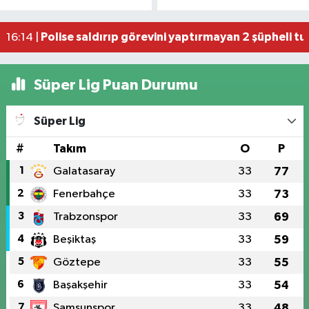
17:44 |
Samsun'da meyve tezgahlarında dikkat çeken ta
17:18 |
Polise saldırıp görevini yaptırmayan 2 şüpheli tu
16:14 |
Süper Lig Puan Durumu
Süper Lig
#
Takım
O
P
1
Galatasaray
33
77
2
Fenerbahçe
33
73
3
Trabzonspor
33
69
4
Beşiktaş
33
59
5
Göztepe
33
55
6
Başakşehir
33
54
7
Samsunspor
33
48