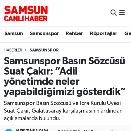
Samsun
Samsun Nöbetçi Eczaneler
Samsun
Samsunspor
Rehber
Röportajlar
Ge
Samsunspor
Samsun Hava Durumu
HABERLER
SAMSUNSPOR
Sokak Röportajları
Samsun Namaz Vakitleri
Samsunspor Basın Sözcüsü
Genel
Samsun Trafik Yoğunluk Haritası
Suat Çakır: “Adil
yönetimde neler
Dünya
Süper Lig Puan Durumu ve Fikstür
yapabildiğimizi gösterdik”
Eğitim
Tüm Manşetler
Samsunspor Basın Sözcüsü ve İcra Kurulu Üyesi
Suat Çakır, Galatasaray karşılaşmasının ardından
Sağlık
Son Dakika Haberleri
açıklamalarda bulundu.
Yemek
Haber Arşivi