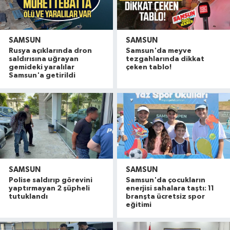
SAMSUN
SAMSUN
Rusya açıklarında dron
Samsun'da meyve
saldırısına uğrayan
tezgahlarında dikkat
gemideki yaralılar
çeken tablo!
Samsun'a getirildi
SAMSUN
SAMSUN
Polise saldırıp görevini
Samsun'da çocukların
yaptırmayan 2 şüpheli
enerjisi sahalara taştı: 11
tutuklandı
branşta ücretsiz spor
eğitimi