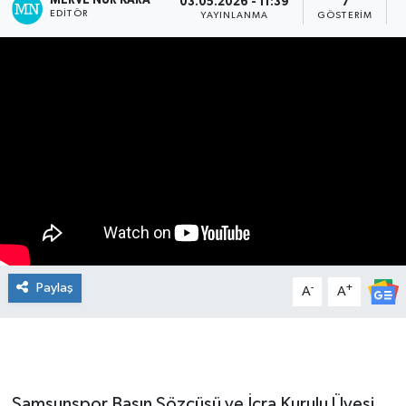
MERVE NUR KARA
03.05.2026 - 11:39
7
EDITÖR
YAYINLANMA
GÖSTERIM
Manşet Haberi
Paylaş
-
+
A
A
Samsunspor Basın Sözcüsü ve İcra Kurulu Üyesi