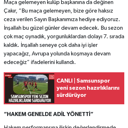
Maça gelemeyen kulüp başkanına da değinen
Çakır, “Bu maça gelemeyen, bize göre haksız
ceza verilen Sayın Başkanımıza hediye ediyoruz.
İnşallah bu güzel günler devam edecek. Bu sezon
çok maç oynadık, yorgunluklardan dolayı 7. sırada
kaldık. İnşallah seneye çok daha iyi işler
yapacağız, Avrupa yolunda koşmaya devam
edeceğiz” ifadelerini kullandı.
CANLI | Samsunspor
yeni sezon hazırlıklarını
sürdürüyor
“HAKEM GENELDE ADİL YÖNETTİ”
Hakem performansına ilişkin değerlendirmede