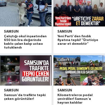
SAMSUN
SAMSUN
Çalıştığı okul inşaatından
Yeni Parti'den fındık
650 bin lira değerinde
fiyatına tepki! "Üreticiye
kablo çalan kalıp ustası
zarar et demektir"
tutuklandı
SAMSUN
SAMSUN
20. Kunduz Yağlı Güreşleri'nde festival coşkusu
18:50 |
Samsun'da trafikte tepki
Kilometrelerce pedal
Samsun'da genç kadının bıçaklanmasıyla ilgili 1 k
17:59 |
çeken görüntüler!
çevirdiler! Samsun'a
hayran kaldılar
Rusya açıklarında dron saldırısına uğrayan gemid