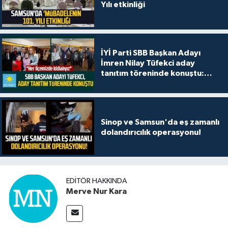
Yılı etkinliği
İYİ Parti SBB Başkan Adayı
İmren Nilay Tüfekci aday
tanıtım töreninde konuştu:
"Her ilçemizde iddialıyız"
Sinop ve Samsun'da eş zamanlı
dolandırıcılık operasyonu!
EDITÖR HAKKINDA
Merve Nur Kara