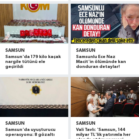
SAMSUN
SAMSUN
Samsun'da 179 kilo kaçak
Samsunlu Ece Naz
nargile tütünü ele
Macit'in ölümünde kan
geçirildi
donduran detaylar!
SAMSUN
SAMSUN
Tavuk yüklü tır, önündeki kamyona çarptı: 2 yaral
11:34 |
Samsun'da uyuşturucu
Vali Tavlı: 'Samsun, 144
CANLI | Samsunspor yeni sezon hazırlıklarını s
10:40 |
operasyonu: 8 gözaltı
milyar TL'lik yatırımla her