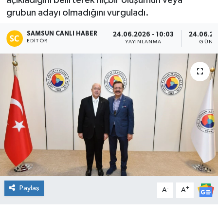
açıkladığını belirterek hiçbir oluşumun veya
grubun adayı olmadığını vurguladı.
Manşet Haberi
SAMSUN CANLI HABER
24.06.2026 - 10:03
24.06.20
EDITÖR
YAYINLANMA
GÜNC
Paylaş
-
+
A
A