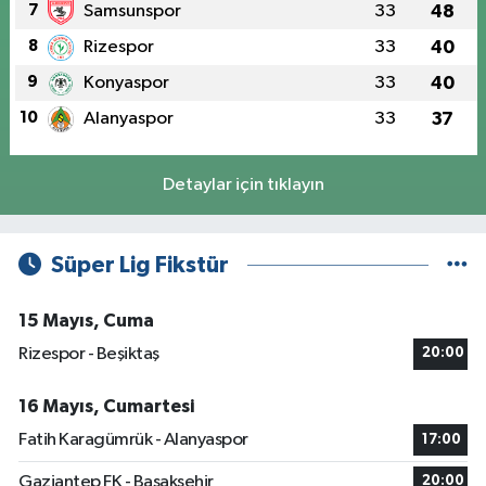
7
Samsunspor
33
48
8
Rizespor
33
40
9
Konyaspor
33
40
10
Alanyaspor
33
37
Detaylar için tıklayın
Süper Lig Fikstür
15 Mayıs, Cuma
Rizespor - Beşiktaş
20:00
16 Mayıs, Cumartesi
Fatih Karagümrük - Alanyaspor
17:00
Gaziantep FK - Başakşehir
20:00