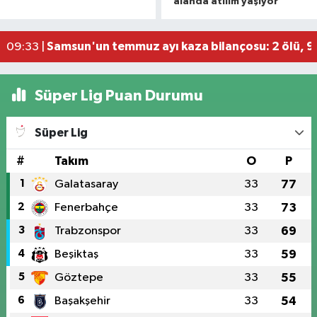
alanda atılım yaşıyor'
Bafra Ovası'nda kavun-karpuz bereketi: Baldan 
09:58 |
Kapalı fıtık ameliyatıyla günlük yaşama erken d
09:39 |
Samsun'un temmuz ayı kaza bilançosu: 2 ölü, 96
09:33 |
Süper Lig Puan Durumu
Süper Lig
#
Takım
O
P
1
Galatasaray
33
77
2
Fenerbahçe
33
73
3
Trabzonspor
33
69
4
Beşiktaş
33
59
5
Göztepe
33
55
6
Başakşehir
33
54