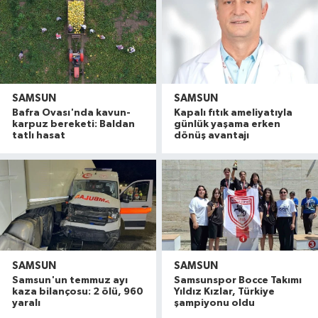
SAMSUN
SAMSUN
Bafra Ovası'nda kavun-
Kapalı fıtık ameliyatıyla
karpuz bereketi: Baldan
günlük yaşama erken
tatlı hasat
dönüş avantajı
SAMSUN
SAMSUN
Samsun'un temmuz ayı
Samsunspor Bocce Takımı
kaza bilançosu: 2 ölü, 960
Yıldız Kızlar, Türkiye
yaralı
şampiyonu oldu