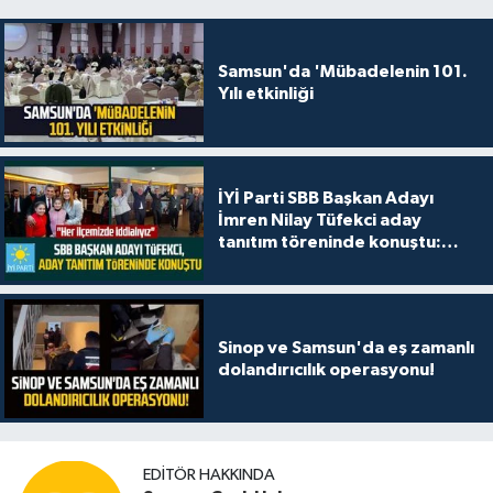
Samsun'da 'Mübadelenin 101.
Yılı etkinliği
İYİ Parti SBB Başkan Adayı
İmren Nilay Tüfekci aday
tanıtım töreninde konuştu:
"Her ilçemizde iddialıyız"
Sinop ve Samsun'da eş zamanlı
dolandırıcılık operasyonu!
EDITÖR HAKKINDA