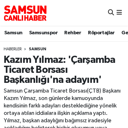
Samsun
Samsun Nöbetçi Eczaneler
Samsun
Samsunspor
Rehber
Röportajlar
Ge
Samsunspor
Samsun Hava Durumu
HABERLER
SAMSUN
Sokak Röportajları
Samsun Namaz Vakitleri
Kazım Yılmaz: 'Çarşamba
Genel
Samsun Trafik Yoğunluk Haritası
Ticaret Borsası
Başkanlığı'na adayım'
Dünya
Süper Lig Puan Durumu ve Fikstür
Samsun Çarşamba Ticaret Borsası(ÇTB) Başkanı
Eğitim
Tüm Manşetler
Kazım Yılmaz, son günlerde kamuoyunda
kendisinin farklı adayları desteklediğine yönelik
Sağlık
Son Dakika Haberleri
ortaya atılan iddialara ilişkin açıklama yaptı.
Yılmaz, başkan adaylığını bağımsız iradesiyle
Yemek
Haber Arşivi