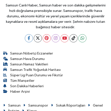
Samsun Canlı Haber, Samsun haber ve son dakika gelişmelerini
hızlı doğrulama prensibiyle sunar. Samsunspor, trafik-hava
durumu, ekonomi-kültür ve yerel yaşam içeriklerinde güvenilir
kaynaklara ve resmî açıklamalara yer verir. Şehrin nabzını tutan
bağımsız haber sitesidir.
Samsun Nöbetçi Eczaneler
Samsun Hava Durumu
Samsun Namaz Vakitleri
Samsun Trafik Yoğunluk Haritası
Süper Lig Puan Durumu ve Fikstür
Tüm Manşetler
Son Dakika Haberleri
Haber Arşivi
Samsun
Samsunspor
Sokak Röportajları
Genel
İletişim
Künye