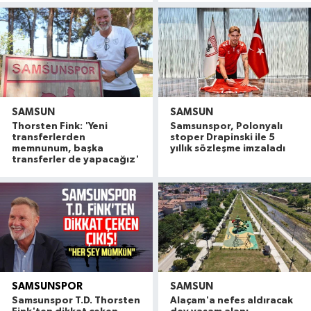
SAMSUN
SAMSUN
Thorsten Fink: 'Yeni
Samsunspor, Polonyalı
transferlerden
stoper Drapinski ile 5
memnunum, başka
yıllık sözleşme imzaladı
transferler de yapacağız'
SAMSUNSPOR
SAMSUN
Alaçam çileği reçel oldu: Hedef coğrafi işaret ve
20:16 |
Samsunspor T.D. Thorsten
Alaçam'a nefes aldıracak
Hafif ticari araç ile motosiklet çarpıştı: 1 yaralı