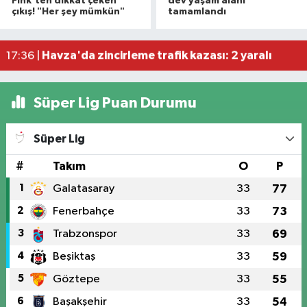
19:06 |
Fink'ten dikkat çeken
dev yaşam alanı
çıkış! "Her şey mümkün"
tamamlandı
Otomobille motosiklet çarpıştı: 1 yaralı
17:59 |
Rapçi Keskin mahkemece serbest bırakıldı
17:54 |
Havza'da zincirleme trafik kazası: 2 yaralı
17:36 |
Süper Lig Puan Durumu
Süper Lig
#
Takım
O
P
1
Galatasaray
33
77
2
Fenerbahçe
33
73
3
Trabzonspor
33
69
4
Beşiktaş
33
59
5
Göztepe
33
55
6
Başakşehir
33
54