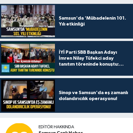
Samsun'da 'Mübadelenin 101.
Yılı etkinliği
İYİ Parti SBB Başkan Adayı
İmren Nilay Tüfekci aday
tanıtım töreninde konuştu:
"Her ilçemizde iddialıyız"
Sinop ve Samsun'da eş zamanlı
dolandırıcılık operasyonu!
EDITÖR HAKKINDA
Samsun Canlı Haber