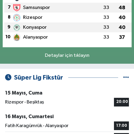
7
Samsunspor
33
48
8
Rizespor
33
40
9
Konyaspor
33
40
10
Alanyaspor
33
37
Detaylar için tıklayın
Süper Lig Fikstür
15 Mayıs, Cuma
Rizespor - Beşiktaş
20:00
16 Mayıs, Cumartesi
Fatih Karagümrük - Alanyaspor
17:00