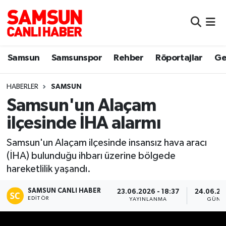
Samsun
Samsun Nöbetçi Eczaneler
Samsun
Samsunspor
Rehber
Röportajlar
Ge
Samsunspor
Samsun Hava Durumu
HABERLER
SAMSUN
Sokak Röportajları
Samsun Namaz Vakitleri
Samsun'un Alaçam
Genel
Samsun Trafik Yoğunluk Haritası
ilçesinde İHA alarmı
Dünya
Süper Lig Puan Durumu ve Fikstür
Samsun'un Alaçam ilçesinde insansız hava aracı
(İHA) bulunduğu ihbarı üzerine bölgede
Eğitim
Tüm Manşetler
hareketlilik yaşandı.
SAMSUN CANLI HABER
Sağlık
Son Dakika Haberleri
23.06.2026 - 18:37
24.06.20
EDITÖR
YAYINLANMA
GÜNC
Yemek
Haber Arşivi