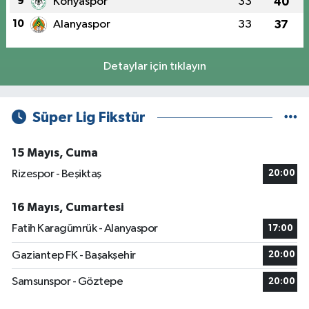
9
Konyaspor
33
40
10
Alanyaspor
33
37
Detaylar için tıklayın
Süper Lig Fikstür
15 Mayıs, Cuma
Rizespor - Beşiktaş
20:00
16 Mayıs, Cumartesi
Fatih Karagümrük - Alanyaspor
17:00
Gaziantep FK - Başakşehir
20:00
Samsunspor - Göztepe
20:00