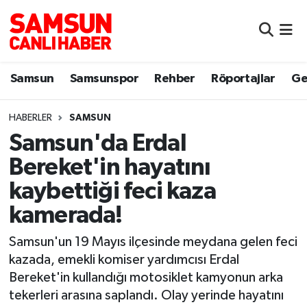
Samsun
Samsun Nöbetçi Eczaneler
Samsun
Samsunspor
Rehber
Röportajlar
Ge
Samsunspor
Samsun Hava Durumu
HABERLER
SAMSUN
Sokak Röportajları
Samsun Namaz Vakitleri
Samsun'da Erdal
Genel
Samsun Trafik Yoğunluk Haritası
Bereket'in hayatını
kaybettiği feci kaza
Dünya
Süper Lig Puan Durumu ve Fikstür
kamerada!
Eğitim
Tüm Manşetler
Samsun'un 19 Mayıs ilçesinde meydana gelen feci
kazada, emekli komiser yardımcısı Erdal
Sağlık
Son Dakika Haberleri
Bereket'in kullandığı motosiklet kamyonun arka
tekerleri arasına saplandı. Olay yerinde hayatını
Yemek
Haber Arşivi