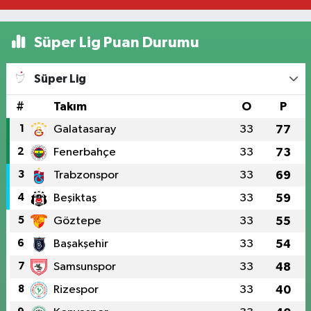
Süper Lig Puan Durumu
Süper Lig
#
Takım
O
P
1
Galatasaray
33
77
2
Fenerbahçe
33
73
3
Trabzonspor
33
69
4
Beşiktaş
33
59
5
Göztepe
33
55
6
Başakşehir
33
54
7
Samsunspor
33
48
8
Rizespor
33
40