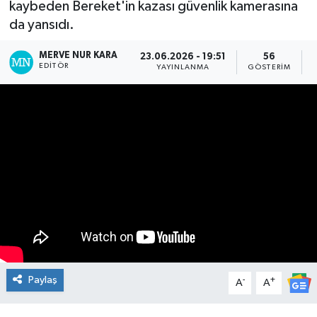
kaybeden Bereket'in kazası güvenlik kamerasına
da yansıdı.
Manşet Haberi
MERVE NUR KARA
23.06.2026 - 19:51
56
EDITÖR
YAYINLANMA
GÖSTERIM
Paylaş
-
+
A
A