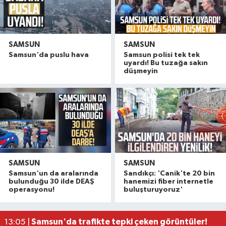
SAMSUN
SAMSUN
Samsun'da puslu hava
Samsun polisi tek tek
uyardı! Bu tuzağa sakın
düşmeyin
SAMSUN
SAMSUN
Polise saldırıp görevini yaptırmayan 2 şüpheli tu
16:14 |
Samsun'un da aralarında
Sandıkçı: 'Canik'te 20 bin
Samsun'da çocukların enerjisi sahalara taştı: 11 b
14:11 |
bulunduğu 30 ilde DEAŞ
hanemizi fiber internetle
operasyonu!
buluşturuyoruz'
Çalıştığı okul inşaatından 650 bin lira değerinde
13:58 |
Yeni Parti'den fındık fiyatına tepki! "Üreticiye z
13:23 |
Samsun'da trafikte tepki çeken görüntüler!
13:05 |