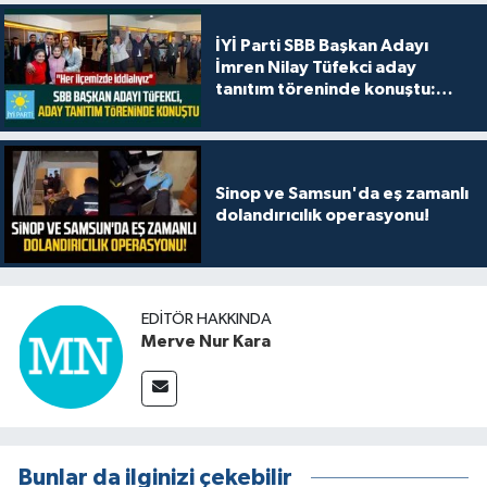
İYİ Parti SBB Başkan Adayı
İmren Nilay Tüfekci aday
tanıtım töreninde konuştu:
"Her ilçemizde iddialıyız"
Sinop ve Samsun'da eş zamanlı
dolandırıcılık operasyonu!
EDITÖR HAKKINDA
Merve Nur Kara
Bunlar da ilginizi çekebilir