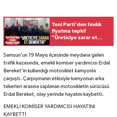
Yeni Parti'den fındık
fiyatına tepki!
"Üreticiye zarar et
demektir"
Samsun'un 19 Mayıs ilçesinde meydana gelen
trafik kazasında, emekli komiser yardımcısı Erdal
Bereket'in kullandığı motosiklet kamyonla
çarpıştı. Çarpışmanın etkisiyle kamyonun arka
tekerleri arasına saplanan motosikletin sürücüsü
Erdal Bereket, olay yerinde hayatını kaybetti.
EMEKLİ KOMİSER YARDIMCISI HAYATINI
KAYBETTİ