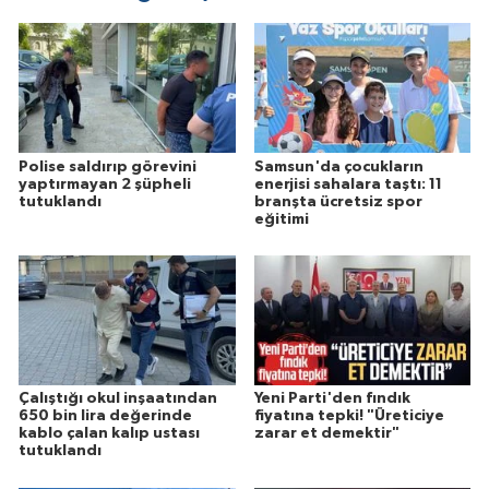
Polise saldırıp görevini
Samsun'da çocukların
yaptırmayan 2 şüpheli
enerjisi sahalara taştı: 11
tutuklandı
branşta ücretsiz spor
eğitimi
Çalıştığı okul inşaatından
Yeni Parti'den fındık
650 bin lira değerinde
fiyatına tepki! "Üreticiye
kablo çalan kalıp ustası
zarar et demektir"
tutuklandı