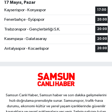
17 Mayıs, Pazar
Kayserispor - Konyaspor
17:00
Fenerbahçe - Eyüpspor
20:00
Trabzonspor - Gençlerbirliği S.K.
20:00
Kasımpaşa - Galatasaray
20:00
Antalyaspor - Kocaelispor
20:00
Samsun Canlı Haber, Samsun haber ve son dakika gelişmelerini
hızlı doğrulama prensibiyle sunar. Samsunspor, trafik-hava
durumu, ekonomi-kültür ve yerel yaşam içeriklerinde güvenilir
kaynaklara ve resmî açıklamalara yer verir. Şehrin nabzını tutan