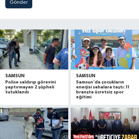
Gönder
SAMSUN
SAMSUN
Polise saldırıp görevini
Samsun'da çocukların
yaptırmayan 2 şüpheli
enerjisi sahalara taştı: 11
tutuklandı
branşta ücretsiz spor
eğitimi