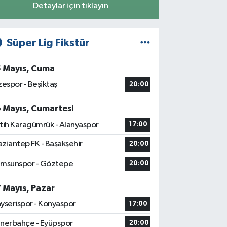
Detaylar için tıklayın
Süper Lig Fikstür
5 Mayıs, Cuma
zespor - Beşiktaş
20:00
6 Mayıs, Cumartesi
tih Karagümrük - Alanyaspor
17:00
ziantep FK - Başakşehir
20:00
msunspor - Göztepe
20:00
7 Mayıs, Pazar
yserispor - Konyaspor
17:00
nerbahçe - Eyüpspor
20:00