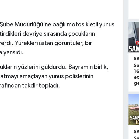
ube Müdürlüğü’ne bağlı motosikletli yunus
irdikleri devriye sırasında çocukların
erdi. Yürekleri ısıtan görüntüler, bir
 yansıdı.
S
Sa
cukların yüzlerini güldürdü. Bayramın birlik,
16
atmayı amaçlayan yunus polislerinin
et
ge
rafından takdir topladı.
S
S