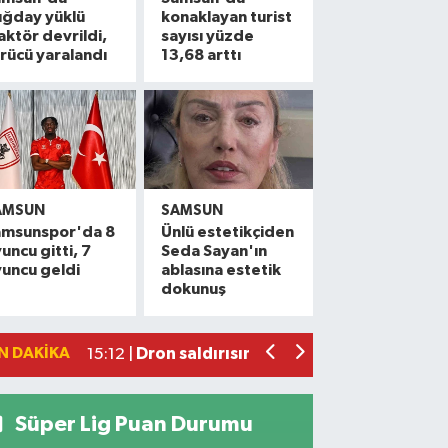
uğday yüklü
konaklayan turist
aktör devrildi,
sayısı yüzde
rücü yaralandı
13,68 arttı
AMSUN
SAMSUN
amsunspor'da 8
Ünlü estetikçiden
Dron saldırısına uğrayan geminin içi g
16:49 |
uncu gitti, 7
Seda Sayan'ın
uncu geldi
ablasına estetik
Uyuşturucu operasyonunda 7 şüpheli 
15:27 |
dokunuş
Atakum'da denize girenlere önemli uya
15:18 |
Dron saldırısında Türk mürettebatın ya
15:12 |
N DAKIKA
Samsun'da 1 ton 160 litre kaçak etil alko
13:47 |
Süper Lig Puan Durumu