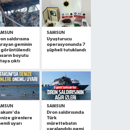
AMSUN
SAMSUN
on saldırısına
Uyuşturucu
ğrayan geminin
operasyonunda 7
i görüntülendi:
şüpheli tutuklandı
sarın boyutu
taya çıktı
AMSUN
SAMSUN
takum'da
Dron saldırısında
nize girenlere
Türk
emli uyarı
mürettebatın
yaralandığı gemi