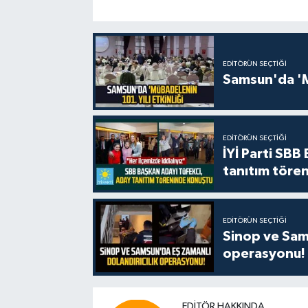
EDITÖRÜN SEÇTIĞI
Samsun'da 'Mü
EDITÖRÜN SEÇTIĞI
İYİ Parti SBB
tanıtım tören
EDITÖRÜN SEÇTIĞI
Sinop ve Sams
operasyonu!
EDITÖR HAKKINDA