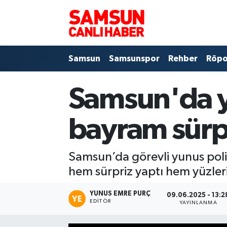
Samsun
Samsun Nöbetçi Eczaneler
Samsun
Samsunspor
Rehber
Röpo
Samsunspor
Samsun Hava Durumu
Samsun'da y
Sokak Röportajları
Samsun Namaz Vakitleri
Genel
Samsun Trafik Yoğunluk Haritası
bayram sürpr
Dünya
Süper Lig Puan Durumu ve Fikstür
Samsun’da görevli yunus polis
Eğitim
Tüm Manşetler
hem sürpriz yaptı hem yüzler
Sağlık
Son Dakika Haberleri
YUNUS EMRE PURÇ
09.06.2025 - 13:2
EDITÖR
YAYINLANMA
Yemek
Haber Arşivi