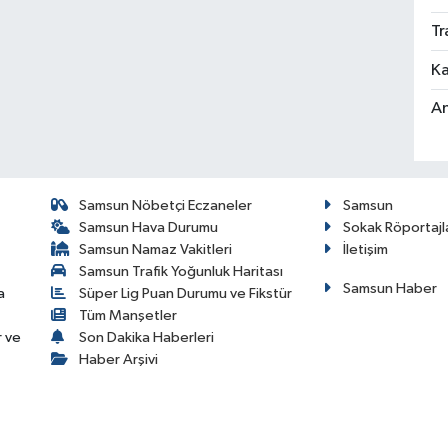
Tr
Ka
An
Samsun Nöbetçi Eczaneler
Samsun
Samsun Hava Durumu
Sokak Röportajl
Samsun Namaz Vakitleri
İletişim
Samsun Trafik Yoğunluk Haritası
Samsun Haber
a
Süper Lig Puan Durumu ve Fikstür
Tüm Manşetler
r ve
Son Dakika Haberleri
Haber Arşivi