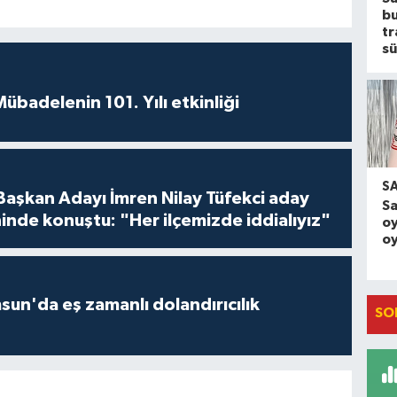
b
tr
sü
badelenin 101. Yılı etkinliği
S
 Başkan Adayı İmren Nilay Tüfekci aday
S
inde konuştu: "Her ilçemizde iddialıyız"
oy
oy
un'da eş zamanlı dolandırıcılık
SO