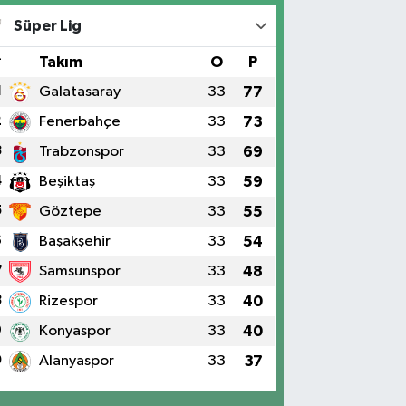
Süper Lig
#
Takım
O
P
1
Galatasaray
33
77
2
Fenerbahçe
33
73
3
Trabzonspor
33
69
4
Beşiktaş
33
59
5
Göztepe
33
55
6
Başakşehir
33
54
7
Samsunspor
33
48
8
Rizespor
33
40
9
Konyaspor
33
40
0
Alanyaspor
33
37