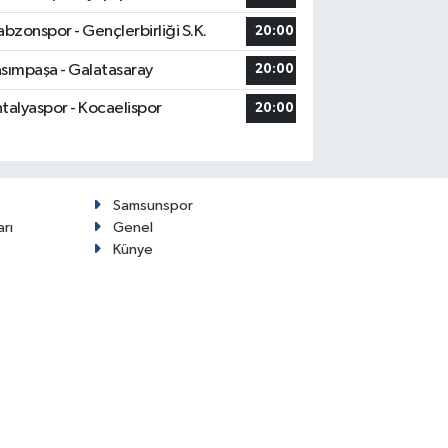
abzonspor - Gençlerbirliği S.K.
20:00
sımpaşa - Galatasaray
20:00
talyaspor - Kocaelispor
20:00
Samsunspor
arı
Genel
Künye