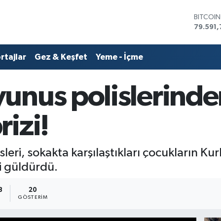
79.591,
DOLAR
45,436
EURO
53,386
rtajlar
Gez & Keşfet
Yeme - İçme
STERLİN
61,603
G.ALTIN
unus polislerinde
6862,0
BİST10
14.598
izi!
leri, sokakta karşılaştıkları çocukların K
i güldürdü.
8
20
GÖSTERIM