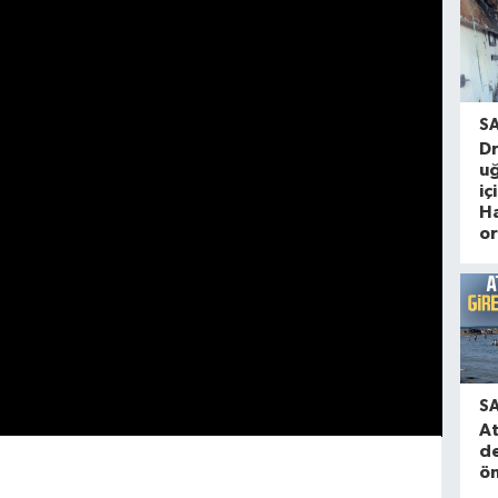
S
Dr
u
iç
Ha
or
S
A
de
ön