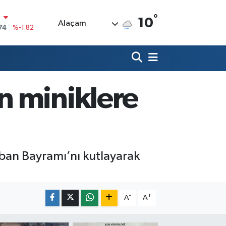
74
%-1.82
°
10
Alaçam
20
%0.02
90
%0.19
80
%0.18
n miniklere
9000
%0.19
0
,00
%0
urban Bayramı’nı kutlayarak
-
+
A
A