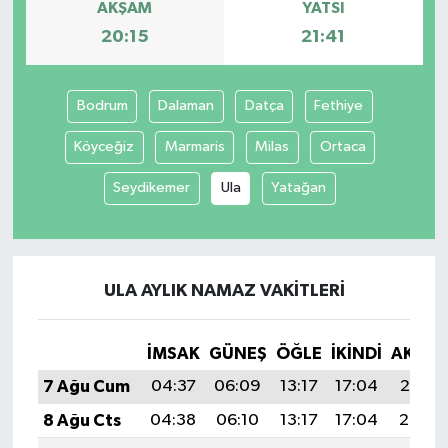
AKŞAM
YATSI
20:15
21:41
Bodrum
Dalaman
Datça
Fethiye
Köyceğiz
Marmaris
Milas
Ortaca
Seydikemer
Ula
Yatağan
ULA AYLIK NAMAZ VAKITLERI
İMSAK
GÜNEŞ
ÖĞLE
İKINDI
AKŞA
7 Ağu Cum
04:37
06:09
13:17
17:04
20:15
8 Ağu Cts
04:38
06:10
13:17
17:04
20:14