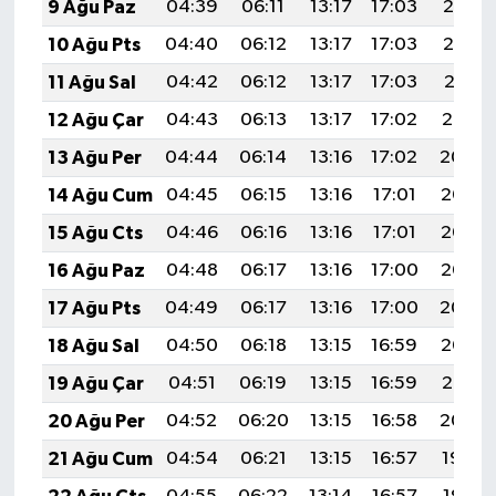
9 Ağu Paz
04:39
06:11
13:17
17:03
20:13
10 Ağu Pts
04:40
06:12
13:17
17:03
20:12
11 Ağu Sal
04:42
06:12
13:17
17:03
20:11
12 Ağu Çar
04:43
06:13
13:17
17:02
20:10
13 Ağu Per
04:44
06:14
13:16
17:02
20:09
14 Ağu Cum
04:45
06:15
13:16
17:01
20:07
15 Ağu Cts
04:46
06:16
13:16
17:01
20:06
16 Ağu Paz
04:48
06:17
13:16
17:00
20:05
17 Ağu Pts
04:49
06:17
13:16
17:00
20:04
18 Ağu Sal
04:50
06:18
13:15
16:59
20:02
19 Ağu Çar
04:51
06:19
13:15
16:59
20:01
20 Ağu Per
04:52
06:20
13:15
16:58
20:00
21 Ağu Cum
04:54
06:21
13:15
16:57
19:59