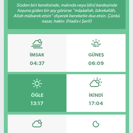
Sizden biri kendisinde, malında veya (din) kardeşinde
Manşet Haberi
hoşuna giden bir şey görürse "mâşâallah, bârekallâh,
Allah mübarek etsin" diyerek bereketle dua etsin. Çünkü
nazar, haktır. (Hadis-i Şerif)
İMSAK
GÜNEŞ
04:37
06:09
ÖĞLE
İKINDI
13:17
17:04