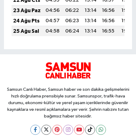
22 Ağu Cts
04:55
06:22
13:14
16:57
19:57
23 Ağu Paz
04:56
06:22
13:14
16:56
19:56
24 Ağu Pts
04:57
06:23
13:14
16:56
19:55
25 Ağu Sal
04:58
06:24
13:14
16:55
19:53
Samsun Canlı Haber, Samsun haber ve son dakika gelişmelerini
hızlı doğrulama prensibiyle sunar. Samsunspor, trafik-hava
durumu, ekonomi-kültür ve yerel yaşam içeriklerinde güvenilir
kaynaklara ve resmî açıklamalara yer verir. Şehrin nabzını tutan
bağımsız haber sitesidir.