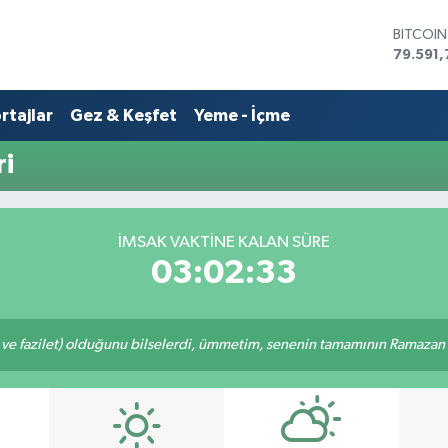
BITCOI
79.591,
DOLAR
45,436
rtajlar
Gez & Keşfet
Yeme - İçme
EURO
53,386
STERLİN
ri
61,603
G.ALTIN
6862,0
BİST10
İMSAK VAKTİNE KALAN SÜRE
14.598
03:02:33
 ve fazilet) olduğunu bilselerdi, ümmetim, senenin tamamının Ramazan o