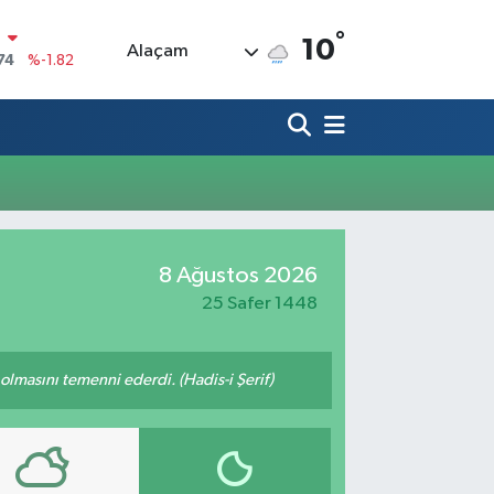
°
N
10
Alaçam
74
%-1.82
20
%0.02
90
%0.19
80
%0.18
9000
%0.19
0
8 Ağustos 2026
,00
%0
25 Safer 1448
lmasını temenni ederdi. (Hadis-i Şerif)