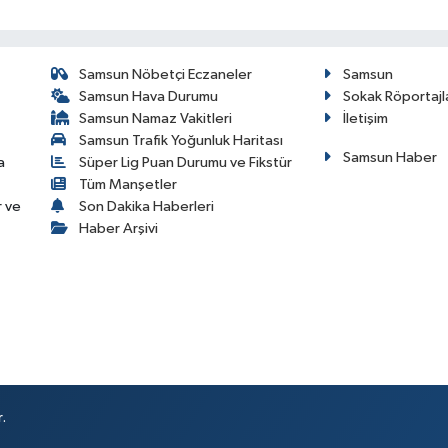
Samsun Nöbetçi Eczaneler
Samsun
Samsun Hava Durumu
Sokak Röportajl
Samsun Namaz Vakitleri
İletişim
Samsun Trafik Yoğunluk Haritası
Samsun Haber
a
Süper Lig Puan Durumu ve Fikstür
Tüm Manşetler
r ve
Son Dakika Haberleri
Haber Arşivi
.