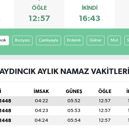
ÖĞLE
İKINDI
2
12:57
16:43
ncık
Bozyazı
Çamlıyayla
Erdemli
Gülnar
Mut
S
AYDINCIK AYLIK NAMAZ VAKITLER
İ
İMSAK
GÜNEŞ
ÖĞLE
İ
 1448
04:22
05:52
12:57
 1448
04:23
05:53
12:57
 1448
04:24
05:54
12:57