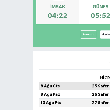
İMSAK
GÜNEŞ
Manşet Haberi
04:22
05:5
Anamur
Aydı
HİCR
8 Ağu Cts
25 Safer
9 Ağu Paz
26 Safer
10 Ağu Pts
27 Safer