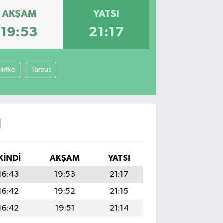
AKŞAM
YATSI
19:53
21:17
ilifke
Tarsus
I
KINDI
AKŞAM
YATSI
16:43
19:53
21:17
16:42
19:52
21:15
16:42
19:51
21:14