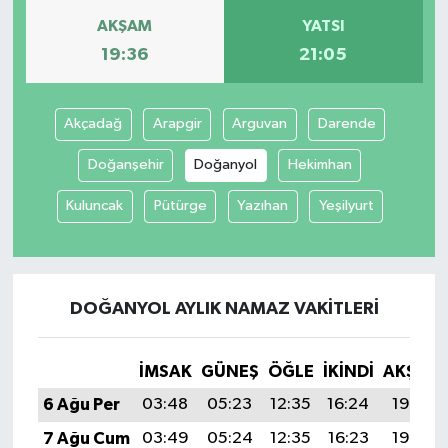
AKŞAM
YATSI
19:36
21:05
Akçadağ
Arapgir
Arguvan
Darende
Doğanşehir
Doğanyol
Hekimhan
Kuluncak
Pütürge
Yazıhan
Yeşilyurt
DOĞANYOL AYLIK NAMAZ VAKITLERI
İMSAK
GÜNEŞ
ÖĞLE
İKINDI
AKŞAM
6 Ağu Per
03:48
05:23
12:35
16:24
19:36
7 Ağu Cum
03:49
05:24
12:35
16:23
19:35