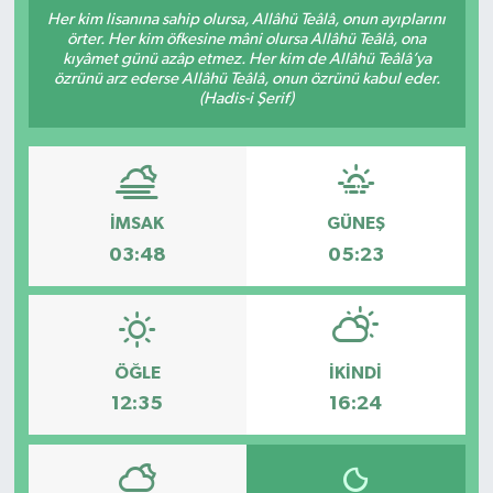
Her kim lisanına sahip olursa, Allâhü Teâlâ, onun ayıplarını
Manşet Haberi
örter. Her kim öfkesine mâni olursa Allâhü Teâlâ, ona
kıyâmet günü azâp etmez. Her kim de Allâhü Teâlâ’ya
özrünü arz ederse Allâhü Teâlâ, onun özrünü kabul eder.
(Hadis-i Şerif)
İMSAK
GÜNEŞ
03:48
05:23
ÖĞLE
İKINDI
12:35
16:24