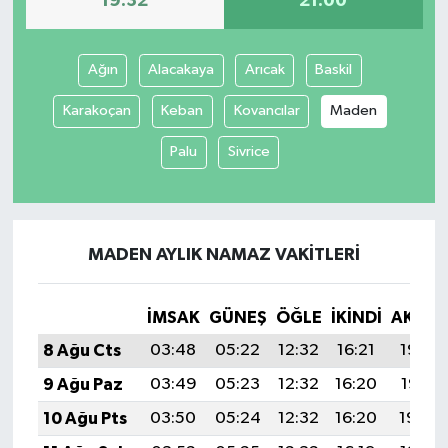
19:32
21:00
Ağın
Alacakaya
Arıcak
Baskil
Karakoçan
Keban
Kovancılar
Maden
Palu
Sivrice
MADEN AYLIK NAMAZ VAKITLERI
İMSAK
GÜNEŞ
ÖĞLE
İKINDI
AKŞA
8 Ağu Cts
03:48
05:22
12:32
16:21
19:32
9 Ağu Paz
03:49
05:23
12:32
16:20
19:31
10 Ağu Pts
03:50
05:24
12:32
16:20
19:30