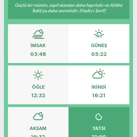
Güçlü bir mümin, zayıf olandan daha hayırlıdır ve Allâhü
Manşet Haberi
Teâlâ’ya daha sevimlidir. (Hadis-i Şerif)
İMSAK
GÜNEŞ
03:48
05:22
ÖĞLE
İKINDI
12:32
16:21
AKŞAM
YATSI