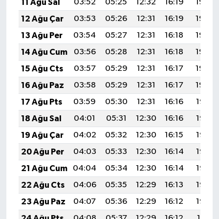
11 Ağu Sal
03:52
05:25
12:32
16:19
19:28
12 Ağu Çar
03:53
05:26
12:31
16:19
19:27
13 Ağu Per
03:54
05:27
12:31
16:18
19:26
14 Ağu Cum
03:56
05:28
12:31
16:18
19:25
15 Ağu Cts
03:57
05:29
12:31
16:17
19:23
16 Ağu Paz
03:58
05:29
12:31
16:17
19:22
17 Ağu Pts
03:59
05:30
12:31
16:16
19:21
18 Ağu Sal
04:01
05:31
12:30
16:16
19:19
19 Ağu Çar
04:02
05:32
12:30
16:15
19:18
20 Ağu Per
04:03
05:33
12:30
16:14
19:17
21 Ağu Cum
04:04
05:34
12:30
16:14
19:15
22 Ağu Cts
04:06
05:35
12:29
16:13
19:14
23 Ağu Paz
04:07
05:36
12:29
16:12
19:13
24 Ağu Pts
04:08
05:37
12:29
16:12
19:11