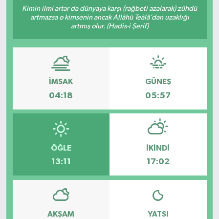
Kimin ilmi artar da dünyaya karşı (rağbeti azalarak) zühdü
Manşet Haberi
artmazsa o kimsenin ancak Allâhü Teâlâ’dan uzaklığı
artmış olur. (Hadis-i Şerif)
İMSAK
GÜNEŞ
04:18
05:57
ÖĞLE
İKINDI
13:11
17:02
AKŞAM
YATSI