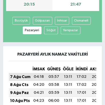
20:15
21:47
Bozüyük
Gölpazarı
İnhisar
Osmaneli
Pazaryeri
Söğüt
Yenipazar
PAZARYERI AYLIK NAMAZ VAKITLERI
İMSAK
GÜNEŞ
ÖĞLE
İKINDI
AKŞAM
7 Ağu Cum
04:18
05:57
13:11
17:02
20:15
8 Ağu Cts
04:20
05:58
13:11
17:02
20:14
9 Ağu Paz
04:21
05:59
13:11
17:01
20:13
10 Ağu Pts
04:23
06:00
13:11
17:01
20:12