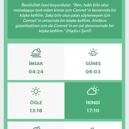
Resûlullah (sav) buyurdular: “Ben, haklı bile olsa
Manşet Haberi
münakaşayı terk eden kimse için Cennet’in kenarında bir
köşke kefilim. Şaka bile olsa yalan söylemeyen için
Cennet’in ortasında bir köşke kefilim. Ahlâkını
güzelleştiren için de Cennet’in en üst derecesinde bir
köşke kefilim.” (Hadis-i Şerif)
İMSAK
GÜNEŞ
04:24
06:03
ÖĞLE
İKINDI
13:18
17:10