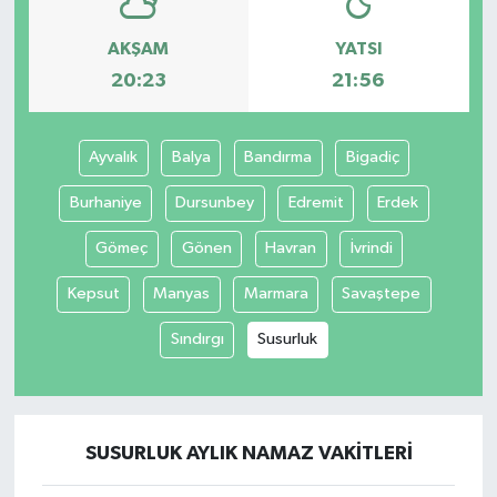
AKŞAM
YATSI
20:23
21:56
Ayvalık
Balya
Bandırma
Bigadiç
Burhaniye
Dursunbey
Edremit
Erdek
Gömeç
Gönen
Havran
İvrindi
Kepsut
Manyas
Marmara
Savaştepe
Sındırgı
Susurluk
SUSURLUK AYLIK NAMAZ VAKITLERI