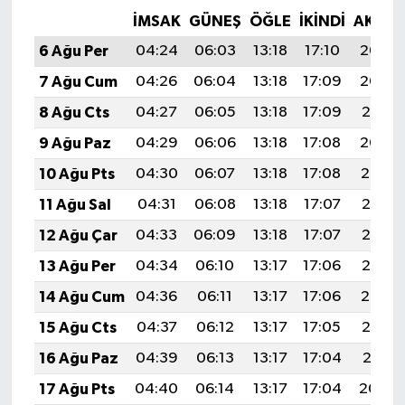
İMSAK
GÜNEŞ
ÖĞLE
İKINDI
AKŞA
6 Ağu Per
04:24
06:03
13:18
17:10
20:23
7 Ağu Cum
04:26
06:04
13:18
17:09
20:22
8 Ağu Cts
04:27
06:05
13:18
17:09
20:21
9 Ağu Paz
04:29
06:06
13:18
17:08
20:20
10 Ağu Pts
04:30
06:07
13:18
17:08
20:19
11 Ağu Sal
04:31
06:08
13:18
17:07
20:17
12 Ağu Çar
04:33
06:09
13:18
17:07
20:16
13 Ağu Per
04:34
06:10
13:17
17:06
20:15
14 Ağu Cum
04:36
06:11
13:17
17:06
20:14
15 Ağu Cts
04:37
06:12
13:17
17:05
20:12
16 Ağu Paz
04:39
06:13
13:17
17:04
20:11
17 Ağu Pts
04:40
06:14
13:17
17:04
20:09