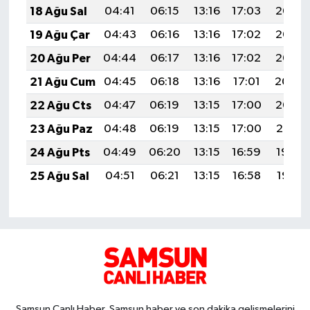
18 Ağu Sal
04:41
06:15
13:16
17:03
20:08
19 Ağu Çar
04:43
06:16
13:16
17:02
20:07
20 Ağu Per
04:44
06:17
13:16
17:02
20:05
21 Ağu Cum
04:45
06:18
13:16
17:01
20:04
22 Ağu Cts
04:47
06:19
13:15
17:00
20:02
23 Ağu Paz
04:48
06:19
13:15
17:00
20:01
24 Ağu Pts
04:49
06:20
13:15
16:59
19:59
25 Ağu Sal
04:51
06:21
13:15
16:58
19:58
Samsun Canlı Haber, Samsun haber ve son dakika gelişmelerini