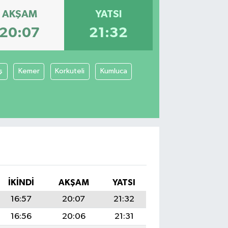
AKŞAM
YATSI
20:07
21:32
ş
Kemer
Korkuteli
Kumluca
İKINDI
AKŞAM
YATSI
16:57
20:07
21:32
16:56
20:06
21:31