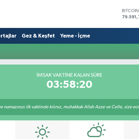
BITCOI
79.591,
DOLAR
45,436
rtajlar
Gez & Keşfet
Yeme - İçme
EURO
53,386
STERLİN
61,603
G.ALTIN
6862,0
BİST10
İMSAK VAKTİNE KALAN SÜRE
14.598
03:58:20
 namazınızı ilk vaktinde kılınız, muhakkak Allah Azze ve Celle, size ecrini