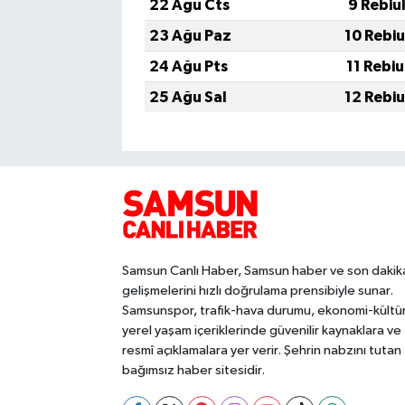
22 Ağu Cts
9 Rebiu
23 Ağu Paz
10 Rebi
24 Ağu Pts
11 Rebi
25 Ağu Sal
12 Rebi
Samsun Canlı Haber, Samsun haber ve son dakik
gelişmelerini hızlı doğrulama prensibiyle sunar.
Samsunspor, trafik-hava durumu, ekonomi-kültü
yerel yaşam içeriklerinde güvenilir kaynaklara ve
resmî açıklamalara yer verir. Şehrin nabzını tutan
bağımsız haber sitesidir.