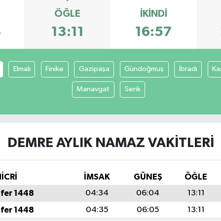
ÖĞLE
İKINDI
4
13:11
16:57
Elmalı
Finike
Gazipaşa
Gündoğmuş
İbradı
Ka
Manavgat
Serik
DEMRE AYLIK NAMAZ VAKITLERI
İCRİ
İMSAK
GÜNEŞ
ÖĞLE
fer 1448
04:34
06:04
13:11
fer 1448
04:35
06:05
13:11