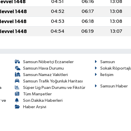
levvel 1448
04:51
06:16
13:08
ulevvel 1448
04:52
06:17
13:08
ulevvel 1448
04:53
06:18
13:08
ulevvel 1448
04:54
06:19
13:07
Samsun Nöbetçi Eczaneler
Samsun
Samsun Hava Durumu
Sokak Röportajl
Samsun Namaz Vakitleri
İletişim
Samsun Trafik Yoğunluk Haritası
Samsun Haber
a
Süper Lig Puan Durumu ve Fikstür
Tüm Manşetler
r ve
Son Dakika Haberleri
Haber Arşivi