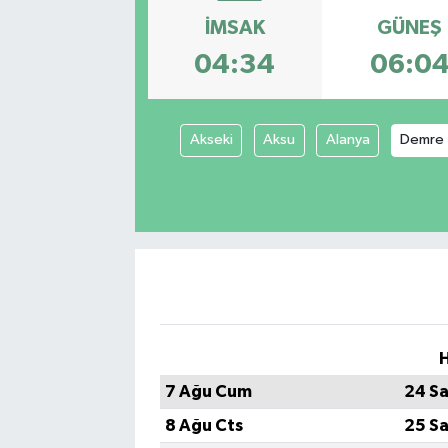
İMSAK
GÜNEŞ
Manşet Haberi
04:34
06:0
Akseki
Aksu
Alanya
Demre
H
7 Ağu Cum
24 Sa
8 Ağu Cts
25 Sa