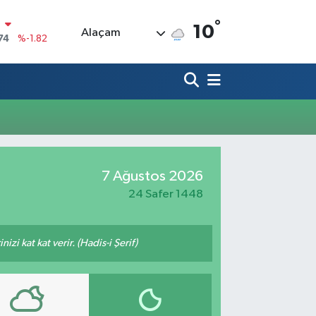
°
N
10
Alaçam
74
%-1.82
20
%0.02
90
%0.19
80
%0.18
9000
%0.19
0
7 Ağustos 2026
,00
%0
24 Safer 1448
zi kat kat verir. (Hadis-i Şerif)