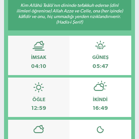
Kim Allâhü Teâlâ’nın dininde tefakkuh ederse (dînî
Manşet Haberi
ilimleri öğrenirse) Allah Azze ve Celle, ona (her işinde)
kâfîdir ve onu, hiç ummadığı yerden rızıklandırıverir.
(Hadis-i Şerif)
İMSAK
GÜNEŞ
04:10
05:47
ÖĞLE
İKINDI
12:59
16:49