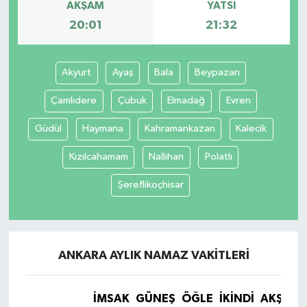
AKŞAM
YATSI
20:01
21:32
Akyurt
Ayaş
Bala
Beypazarı
Çamlıdere
Çubuk
Elmadağ
Evren
Güdül
Haymana
Kahramankazan
Kalecik
Kızılcahamam
Nallıhan
Polatlı
Şereflikoçhisar
ANKARA AYLIK NAMAZ VAKITLERI
İMSAK
GÜNEŞ
ÖĞLE
İKINDI
AKŞAM