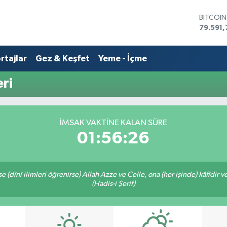
BITCOI
79.591,
DOLAR
45,436
rtajlar
Gez & Keşfet
Yeme - İçme
EURO
53,386
STERLİN
ri
61,603
G.ALTIN
6862,0
BİST10
İMSAK VAKTİNE KALAN SÜRE
14.598
01:56:26
 (dînî ilimleri öğrenirse) Allah Azze ve Celle, ona (her işinde) kâfîdir v
(Hadis-i Şerif)