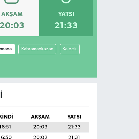
AKŞAM
YATSI
20:03
21:33
ymana
Kahramankazan
Kalecik
I
KINDI
AKŞAM
YATSI
16:51
20:03
21:33
16:50
20:02
21:31