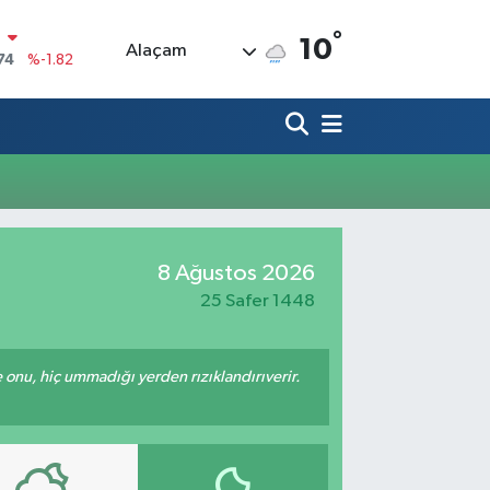
°
N
10
Alaçam
74
%-1.82
20
%0.02
90
%0.19
80
%0.18
9000
%0.19
0
8 Ağustos 2026
,00
%0
25 Safer 1448
e onu, hiç ummadığı yerden rızıklandırıverir.