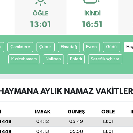
ÖĞLE
İKINDI
9
13:01
16:51
ı
Çamlıdere
Çubuk
Elmadağ
Evren
Güdül
Ha
Kızılcahamam
Nallıhan
Polatlı
Şereflikoçhisar
HAYMANA AYLIK NAMAZ VAKITLER
İ
İMSAK
GÜNEŞ
ÖĞLE
İ
 1448
04:12
05:49
13:01
 1448
04:13
05:50
13:01