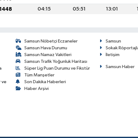
 1448
04:15
05:51
13:01
Samsun Nöbetçi Eczaneler
Samsun
Samsun Hava Durumu
Sokak Röportajl
Samsun Namaz Vakitleri
İletişim
Samsun Trafik Yoğunluk Haritası
Samsun Haber
a
Süper Lig Puan Durumu ve Fikstür
Tüm Manşetler
r ve
Son Dakika Haberleri
Haber Arşivi