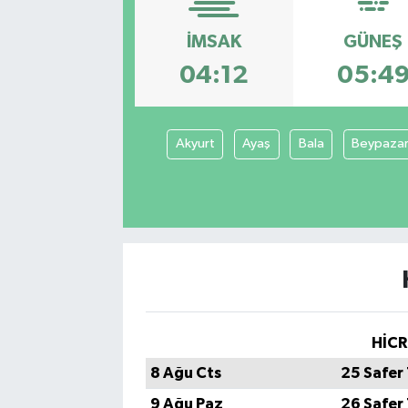
Manşet Haberi
İMSAK
GÜNEŞ
04:12
05:4
Akyurt
Ayaş
Bala
Beypazar
HİCR
8 Ağu Cts
25 Safer
9 Ağu Paz
26 Safer