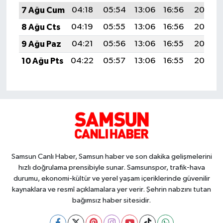
7 Ağu Cum
04:18
05:54
13:06
16:56
20:08
8 Ağu Cts
04:19
05:55
13:06
16:56
20:07
9 Ağu Paz
04:21
05:56
13:06
16:55
20:06
10 Ağu Pts
04:22
05:57
13:06
16:55
20:05
Samsun Canlı Haber, Samsun haber ve son dakika gelişmelerini
hızlı doğrulama prensibiyle sunar. Samsunspor, trafik-hava
durumu, ekonomi-kültür ve yerel yaşam içeriklerinde güvenilir
kaynaklara ve resmî açıklamalara yer verir. Şehrin nabzını tutan
bağımsız haber sitesidir.