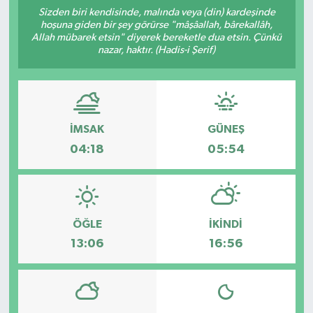
Sizden biri kendisinde, malında veya (din) kardeşinde
Manşet Haberi
hoşuna giden bir şey görürse "mâşâallah, bârekallâh,
Allah mübarek etsin" diyerek bereketle dua etsin. Çünkü
nazar, haktır. (Hadis-i Şerif)
İMSAK
GÜNEŞ
04:18
05:54
ÖĞLE
İKINDI
13:06
16:56