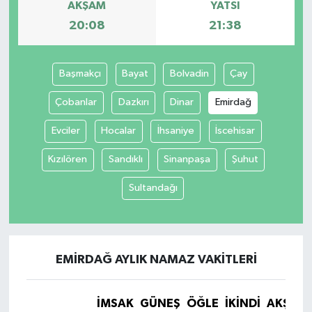
AKŞAM
YATSI
20:08
21:38
Başmakçı
Bayat
Bolvadin
Çay
Çobanlar
Dazkırı
Dinar
Emirdağ
Evciler
Hocalar
İhsaniye
İscehisar
Kızılören
Sandıklı
Sinanpaşa
Şuhut
Sultandağı
EMIRDAĞ AYLIK NAMAZ VAKITLERI
İMSAK
GÜNEŞ
ÖĞLE
İKINDI
AKŞAM