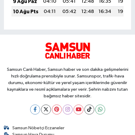
9 Ağu Paz
04:10
05:41
12:48
16:35
19:45
10 Ağu Pts
04:11
05:42
12:48
16:34
19:43
Samsun Canlı Haber, Samsun haber ve son dakika gelişmelerini
hızlı doğrulama prensibiyle sunar. Samsunspor, trafik-hava
durumu, ekonomi-kültür ve yerel yaşam içeriklerinde güvenilir
kaynaklara ve resmî açıklamalara yer verir. Şehrin nabzını tutan
bağımsız haber sitesidir.
Samsun Nöbetçi Eczaneler
Samsun Hava Durumu