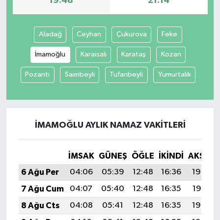
19:48
21:14
Aladağ
Ceyhan
Çukurova
Feke
İmamoğlu
Karaisalı
Karataş
Kozan
Pozantı
Saimbeyli
Tufanbeyli
Yumurtalık
İMAMOĞLU AYLIK NAMAZ VAKITLERI
İMSAK
GÜNEŞ
ÖĞLE
İKINDI
AKŞAM
6 Ağu Per
04:06
05:39
12:48
16:36
19:48
7 Ağu Cum
04:07
05:40
12:48
16:35
19:47
8 Ağu Cts
04:08
05:41
12:48
16:35
19:46