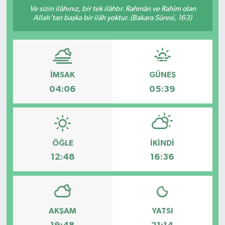
Ve sizin ilâhınız, bir tek ilâhtır. Rahmân ve Rahîm olan
Manşet Haberi
Allah’tan başka bir ilâh yoktur. (Bakara Sûresi, 163)
İMSAK
GÜNEŞ
04:06
05:39
ÖĞLE
İKINDI
12:48
16:36
AKŞAM
YATSI