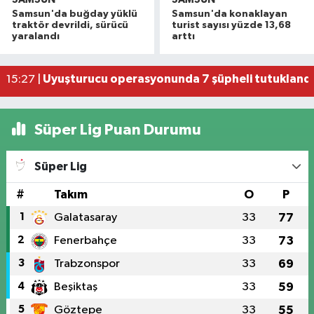
Havza'da 11 yıl 8 ay hapis cezasıyla aranan şahı
19:58 |
Samsun'da buğday yüklü
Samsun'da konaklayan
Dron saldırısına uğrayan geminin içi görüntülend
16:49 |
traktör devrildi, sürücü
turist sayısı yüzde 13,68
yaralandı
arttı
Samsunspor’dan Kasımpaşa karşısında ilk maçta 
16:40 |
Uyuşturucu operasyonunda 7 şüpheli tutukland
15:27 |
Atakum'da denize girenlere önemli uyarı
15:18 |
Süper Lig Puan Durumu
Süper Lig
#
Takım
O
P
1
Galatasaray
33
77
2
Fenerbahçe
33
73
3
Trabzonspor
33
69
4
Beşiktaş
33
59
5
Göztepe
33
55