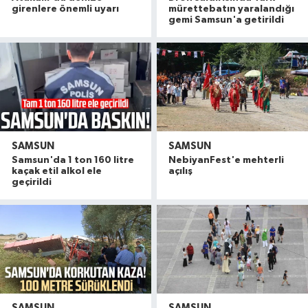
girenlere önemli uyarı
mürettebatın yaralandığı
gemi Samsun'a getirildi
SAMSUN
SAMSUN
Samsun'da 1 ton 160 litre
NebiyanFest'e mehterli
kaçak etil alkol ele
açılış
geçirildi
SAMSUN
SAMSUN