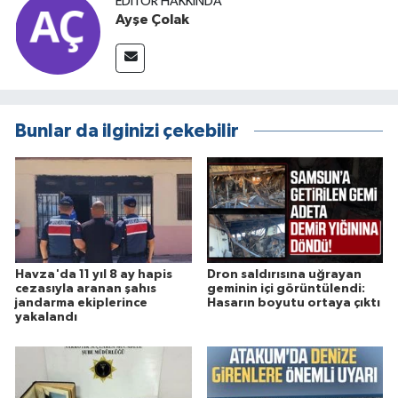
EDITÖR HAKKINDA
Ayşe Çolak
Bunlar da ilginizi çekebilir
Havza'da 11 yıl 8 ay hapis
Dron saldırısına uğrayan
cezasıyla aranan şahıs
geminin içi görüntülendi:
jandarma ekiplerince
Hasarın boyutu ortaya çıktı
yakalandı