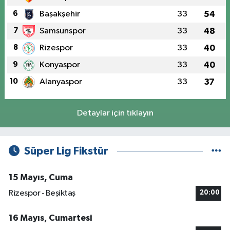
6
Başakşehir
33
54
7
Samsunspor
33
48
8
Rizespor
33
40
9
Konyaspor
33
40
10
Alanyaspor
33
37
Detaylar için tıklayın
Süper Lig Fikstür
15 Mayıs, Cuma
Rizespor - Beşiktaş
20:00
16 Mayıs, Cumartesi