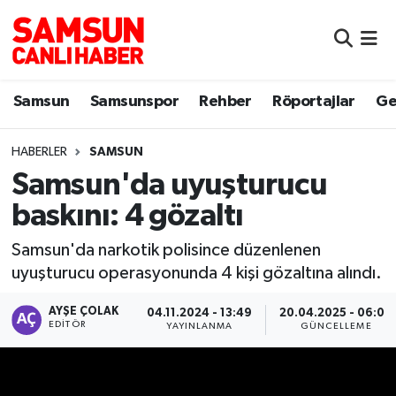
Samsun
Samsun Nöbetçi Eczaneler
Samsun
Samsunspor
Rehber
Röportajlar
Ge
Samsunspor
Samsun Hava Durumu
HABERLER
SAMSUN
Sokak Röportajları
Samsun Namaz Vakitleri
Samsun'da uyuşturucu
Genel
Samsun Trafik Yoğunluk Haritası
baskını: 4 gözaltı
Dünya
Süper Lig Puan Durumu ve Fikstür
Samsun'da narkotik polisince düzenlenen
uyuşturucu operasyonunda 4 kişi gözaltına alındı.
Eğitim
Tüm Manşetler
AYŞE ÇOLAK
04.11.2024 - 13:49
20.04.2025 - 06:00
EDITÖR
YAYINLANMA
GÜNCELLEME
Sağlık
Son Dakika Haberleri
Yemek
Haber Arşivi