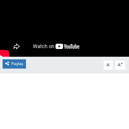
Manşet Haberi
Paylaş
-
+
A
A