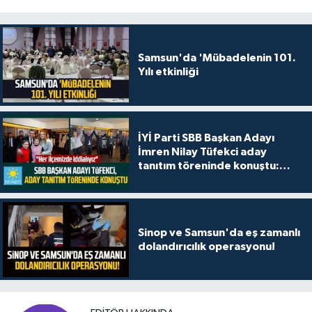
Samsun'da 'Mübadelenin 101.
Yılı etkinliği
İYİ Parti SBB Başkan Adayı
İmren Nilay Tüfekci aday
tanıtım töreninde konuştu:
"Her ilçemizde iddialıyız"
Sinop ve Samsun'da eş zamanlı
dolandırıcılık operasyonu!