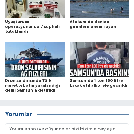
Uyuşturucu
Atakum'da denize
operasyonunda 7 şüpheli
girenlere önemli uyarı
tutuklandı
Dron saldırısında Türk
Samsun'da 1 ton 160 litre
mürettebatın yaralandığı
kaçak etil alkol ele geçirildi
gemi Samsun'a getirildi
Yorumlar