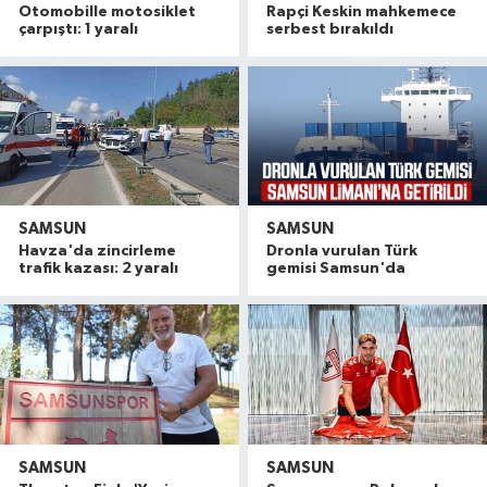
Otomobille motosiklet
Rapçi Keskin mahkemece
çarpıştı: 1 yaralı
serbest bırakıldı
SAMSUN
SAMSUN
Havza'da zincirleme
Dronla vurulan Türk
trafik kazası: 2 yaralı
gemisi Samsun'da
SAMSUN
SAMSUN