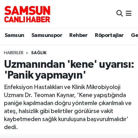
Samsun
Samsun Nöbetçi Eczaneler
Samsun
Samsunspor
Rehber
Röportajlar
Ge
Samsunspor
Samsun Hava Durumu
HABERLER
SAĞLIK
Sokak Röportajları
Samsun Namaz Vakitleri
Uzmanından 'kene' uyarısı:
Genel
Samsun Trafik Yoğunluk Haritası
'Panik yapmayın'
Dünya
Süper Lig Puan Durumu ve Fikstür
Enfeksiyon Hastalıkları ve Klinik Mikrobiyoloji
Uzmanı Dr. Teoman Kaynar, 'Kene yapıştığında
Eğitim
Tüm Manşetler
paniğe kapılmadan doğru yöntemle çıkarılmalı ve
ateş, halsizlik gibi belirtiler görülürse vakit
Sağlık
Son Dakika Haberleri
kaybetmeden sağlık kuruluşuna başvurulmalıdır'
dedi.
Yemek
Haber Arşivi