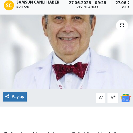
SAMSUN CANLI HABER
27.06.2026 - 09:28
27.06.20
EDITÖR
YAYINLANMA
GÜNC
Manşet Haberi
Paylaş
-
+
A
A