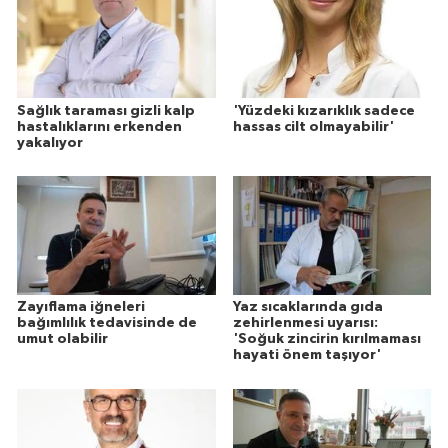
Sağlık taraması gizli kalp
'Yüzdeki kızarıklık sadece
hastalıklarını erkenden
hassas cilt olmayabilir'
yakalıyor
Zayıflama iğneleri
Yaz sıcaklarında gıda
bağımlılık tedavisinde de
zehirlenmesi uyarısı:
umut olabilir
'Soğuk zincirin kırılmaması
hayati önem taşıyor'