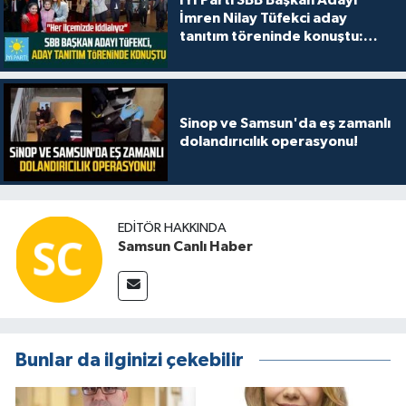
İYİ Parti SBB Başkan Adayı
İmren Nilay Tüfekci aday
tanıtım töreninde konuştu:
"Her ilçemizde iddialıyız"
Sinop ve Samsun'da eş zamanlı
dolandırıcılık operasyonu!
EDITÖR HAKKINDA
Samsun Canlı Haber
Bunlar da ilginizi çekebilir