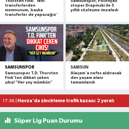
Thorsten Fink: 'Yeni
Samsunspor, Polonyalı
transferlerden
stoper Drapinski ile 5
memnunum, başka
yıllık sözleşme imzaladı
transferler de yapacağız'
SAMSUNSPOR
SAMSUN
Alaçam çileği reçel oldu: Hedef coğrafi işaret ve
20:16 |
Samsunspor T.D. Thorsten
Alaçam'a nefes aldıracak
Hafif ticari araç ile motosiklet çarpıştı: 1 yaralı
19:06 |
Fink'ten dikkat çeken
dev yaşam alanı
çıkış! "Her şey mümkün"
tamamlandı
Otomobille motosiklet çarpıştı: 1 yaralı
17:59 |
Rapçi Keskin mahkemece serbest bırakıldı
17:54 |
Havza'da zincirleme trafik kazası: 2 yaralı
17:36 |
Süper Lig Puan Durumu