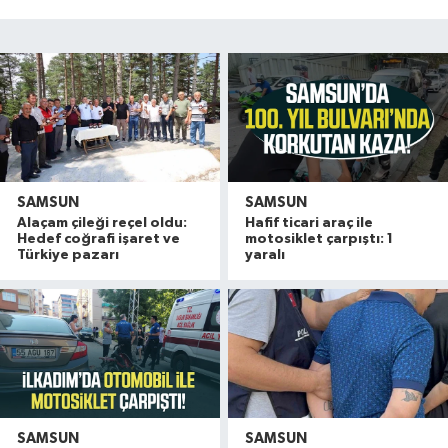
SAMSUN
SAMSUN
Alaçam çileği reçel oldu:
Hafif ticari araç ile
Hedef coğrafi işaret ve
motosiklet çarpıştı: 1
Türkiye pazarı
yaralı
SAMSUN
SAMSUN