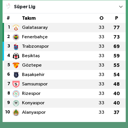
Süper Lig
#
Takım
O
P
1
Galatasaray
33
77
2
Fenerbahçe
33
73
3
Trabzonspor
33
69
4
Beşiktaş
33
59
5
Göztepe
33
55
6
Başakşehir
33
54
7
Samsunspor
33
48
8
Rizespor
33
40
9
Konyaspor
33
40
10
Alanyaspor
33
37