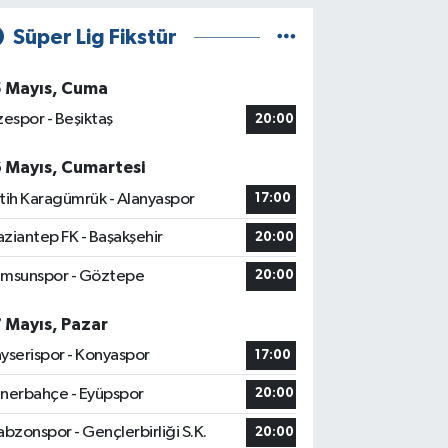
Süper Lig Fikstür
5 Mayıs, Cuma
zespor - Beşiktaş
20:00
6 Mayıs, Cumartesi
tih Karagümrük - Alanyaspor
17:00
ziantep FK - Başakşehir
20:00
msunspor - Göztepe
20:00
7 Mayıs, Pazar
yserispor - Konyaspor
17:00
nerbahçe - Eyüpspor
20:00
abzonspor - Gençlerbirliği S.K.
20:00