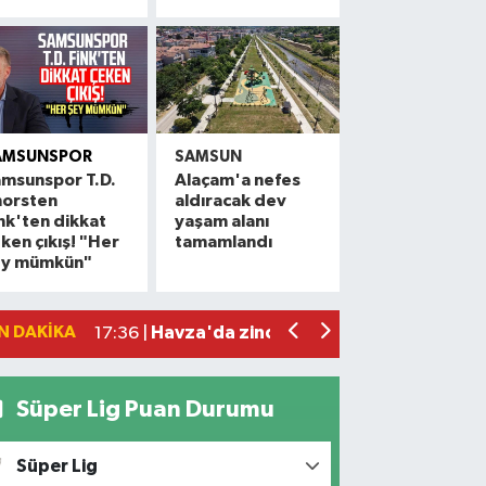
AMSUNSPOR
SAMSUN
msunspor T.D.
Alaçam'a nefes
horsten
aldıracak dev
Alaçam çileği reçel oldu: Hedef coğrafi
20:16 |
nk'ten dikkat
yaşam alanı
ken çıkış! "Her
tamamlandı
Hafif ticari araç ile motosiklet çarpıştı:
19:06 |
ey mümkün"
Otomobille motosiklet çarpıştı: 1 yara
17:59 |
Rapçi Keskin mahkemece serbest bırak
17:54 |
N DAKIKA
Havza'da zincirleme trafik kazası: 2 ya
17:36 |
Süper Lig Puan Durumu
Süper Lig