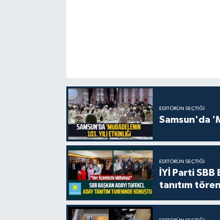
EDITÖRÜN SEÇTIĞI
Samsun'da 'Mü
EDITÖRÜN SEÇTIĞI
İYİ Parti SBB
tanıtım tören