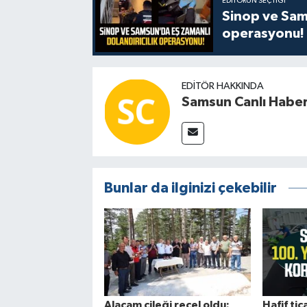
EDITÖRÜN SEÇTIĞI
Sinop ve Sams
operasyonu!
EDITÖR HAKKINDA
Samsun Canlı Habe
Bunlar da ilginizi çekebilir
Alaçam çileği reçel oldu:
Hafif tica