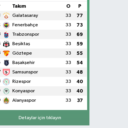
#
Takım
O
P
1
Galatasaray
33
77
2
Fenerbahçe
33
73
3
Trabzonspor
33
69
4
Beşiktaş
33
59
5
Göztepe
33
55
6
Başakşehir
33
54
7
Samsunspor
33
48
8
Rizespor
33
40
9
Konyaspor
33
40
0
Alanyaspor
33
37
Detaylar için tıklayın