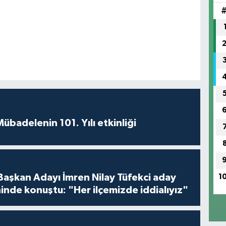
badelenin 101. Yılı etkinliği
 Başkan Adayı İmren Nilay Tüfekci aday
1
inde konuştu: "Her ilçemizde iddialıyız"