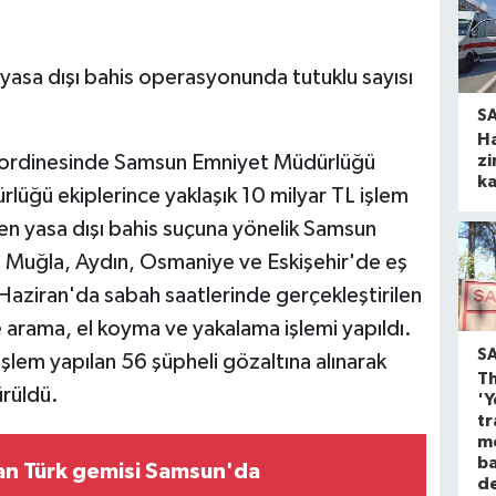
yasa dışı bahis operasyonunda tutuklu sayısı
S
H
oordinesinde Samsun Emniyet Müdürlüğü
zi
ka
üğü ekiplerince yaklaşık 10 milyar TL işlem
en yasa dışı bahis suçuna yönelik Samsun
, Muğla, Aydın, Osmaniye ve Eskişehir'de eş
aziran'da sabah saatlerinde gerçekleştirilen
arama, el koyma ve yakalama işlemi yapıldı.
S
lem yapılan 56 şüpheli gözaltına alınarak
Th
rüldü.
'Y
tr
m
ba
an Türk gemisi Samsun'da
d