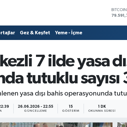
DOLAR
45,436
EURO
53,386
rtajlar
Gez & Keşfet
Yeme - İçme
STERLİN
61,603
G.ALTIN
6862,0
zli 7 ilde yasa dı
BİST10
14.598
BITCOI
a tutuklu sayısı 3
79.591,
enen yasa dışı bahis operasyonunda tutukl
22:39
26.06.2026 - 22:55
15
1 DK
A
GÜNCELLEME
GÖSTERIM
OKUNMA SÜRESI