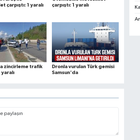
t çarpıştı: 1 yaralı
çarpıştı: 1 yaralı
Ka
An
 zincirleme trafik
Dronla vurulan Türk gemisi
 yaralı
Samsun'da