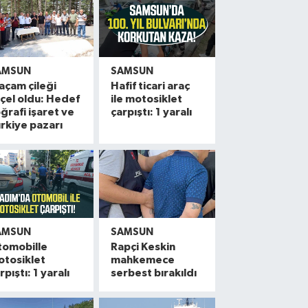
AMSUN
SAMSUN
açam çileği
Hafif ticari araç
çel oldu: Hedef
ile motosiklet
ğrafi işaret ve
çarpıştı: 1 yaralı
rkiye pazarı
AMSUN
SAMSUN
tomobille
Rapçi Keskin
otosiklet
mahkemece
rpıştı: 1 yaralı
serbest bırakıldı