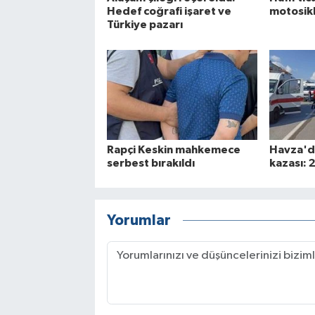
Hedef coğrafi işaret ve
motosikle
Türkiye pazarı
Rapçi Keskin mahkemece
Havza'da
serbest bırakıldı
kazası: 2
Yorumlar