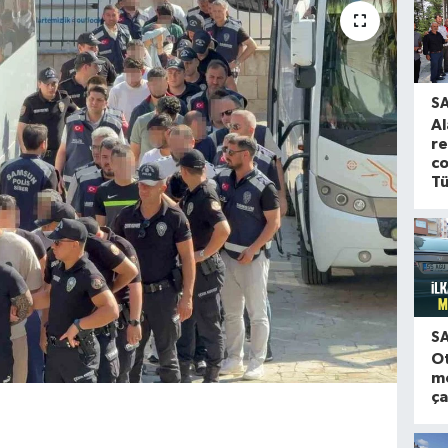
S
Al
re
co
Tü
S
O
m
ça