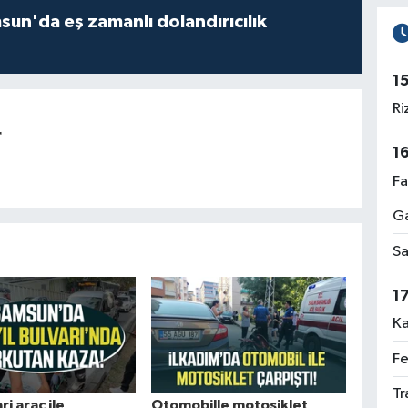
un'da eş zamanlı dolandırıcılık
1
Ri
r
1
Fa
Ga
Sa
1
Ka
Fe
Tr
ri araç ile
Otomobille motosiklet