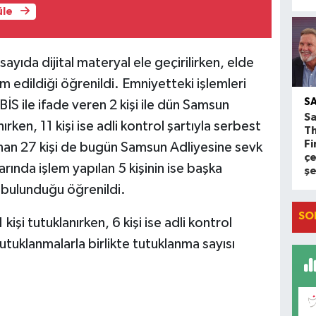
üle
yıda dijital materyal ele geçirilirken, elde
m edildiği öğrenildi. Emniyetteki işlemleri
S
S ile ifade veren 2 kişi ile dün Samsun
Sa
ırken, 11 kişi ise adli kontrol şartıyla serbest
T
Fi
nan 27 kişi de bugün Samsun Adliyesine sevk
çe
ında işlem yapılan 5 kişinin ise başka
ş
 bulunduğu öğrenildi.
SO
i tutuklanırken, 6 kişi ise adli kontrol
utuklanmalarla birlikte tutuklanma sayısı