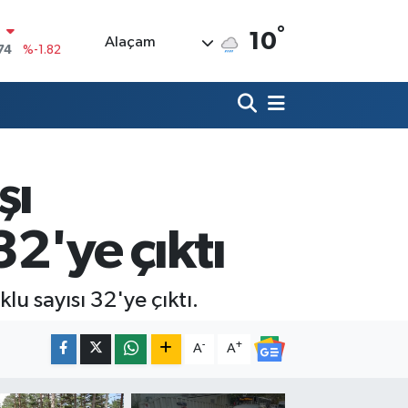
°
10
Alaçam
20
%0.02
90
%0.19
80
%0.18
9000
%0.19
şı
0
,00
%0
N
2'ye çıktı
74
%-1.82
u sayısı 32'ye çıktı.
-
+
A
A