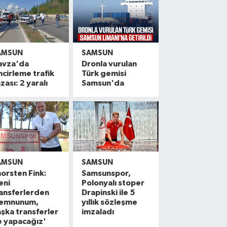
AMSUN
SAMSUN
avza'da
Dronla vurulan
ncirleme trafik
Türk gemisi
zası: 2 yaralı
Samsun'da
AMSUN
SAMSUN
orsten Fink:
Samsunspor,
eni
Polonyalı stoper
ansferlerden
Drapinski ile 5
emnunum,
yıllık sözleşme
şka transferler
imzaladı
e yapacağız'