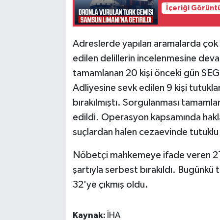
İçeriği Görünt
Adreslerde yapılan aramalarda çok sa
edilen delillerin incelenmesine deva
tamamlanan 20 kişi önceki gün SEGBİ
Adliyesine sevk edilen 9 kişi tutuklan
bırakılmıştı. Sorgulanması tamamla
edildi. Operasyon kapsamında haklar
suçlardan halen cezaevinde tutuklu
Nöbetçi mahkemeye ifade veren 21 kiş
şartıyla serbest bırakıldı. Bugünkü t
32'ye çıkmış oldu.
Kaynak:
İHA