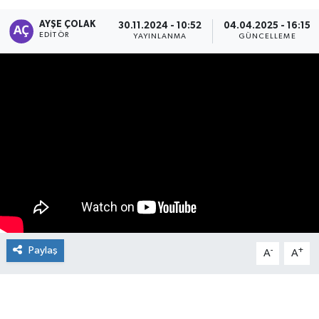
Manşet Haberi
AYŞE ÇOLAK
30.11.2024 - 10:52
04.04.2025 - 16:15
EDITÖR
YAYINLANMA
GÜNCELLEME
Paylaş
-
+
A
A