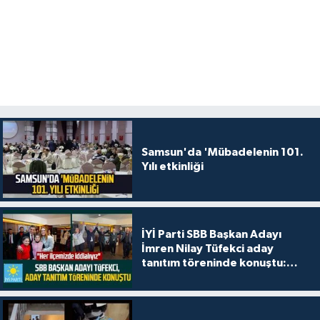
Samsun'da 'Mübadelenin 101.
Yılı etkinliği
İYİ Parti SBB Başkan Adayı
İmren Nilay Tüfekci aday
tanıtım töreninde konuştu:
"Her ilçemizde iddialıyız"