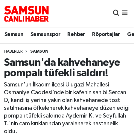
Samsun
Samsun Nöbetçi Eczaneler
Samsun
Samsunspor
Rehber
Röportajlar
Ge
Samsunspor
Samsun Hava Durumu
HABERLER
SAMSUN
Sokak Röportajları
Samsun Namaz Vakitleri
Samsun'da kahvehaneye
Genel
Samsun Trafik Yoğunluk Haritası
pompalı tüfekli saldırı!
Dünya
Süper Lig Puan Durumu ve Fikstür
Samsun'un İlkadım ilçesi Ulugazi Mahallesi
Osmaniye Caddesi'nde bir kafenin sahibi Sercan
Eğitim
Tüm Manşetler
D, kendi iş yerine yakın olan kahvehanede tost
satılmasına öfkelenerek kahvehaneye düzenlediği
Sağlık
Son Dakika Haberleri
pompalı tüfekli saldırıda Aydemir K. ve Seyfullah
T.'nin cam kırıklarından yaralanarak hastanelik
Yemek
Haber Arşivi
oldu.