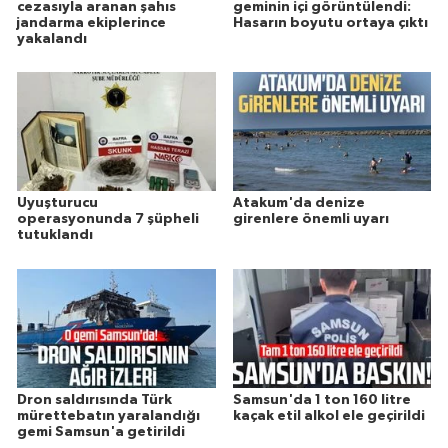
cezasıyla aranan şahıs
geminin içi görüntülendi:
jandarma ekiplerince
Hasarın boyutu ortaya çıktı
yakalandı
Uyuşturucu
Atakum'da denize
operasyonunda 7 şüpheli
girenlere önemli uyarı
tutuklandı
Dron saldırısında Türk
Samsun'da 1 ton 160 litre
mürettebatın yaralandığı
kaçak etil alkol ele geçirildi
gemi Samsun'a getirildi