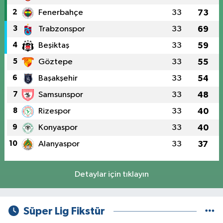
2
Fenerbahçe
33
73
3
Trabzonspor
33
69
4
Beşiktaş
33
59
5
Göztepe
33
55
6
Başakşehir
33
54
7
Samsunspor
33
48
8
Rizespor
33
40
9
Konyaspor
33
40
10
Alanyaspor
33
37
Detaylar için tıklayın
Süper Lig Fikstür