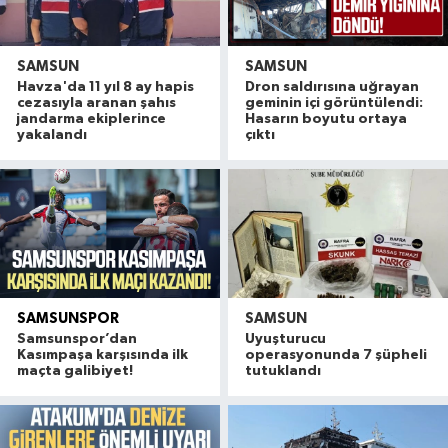
SAMSUN
SAMSUN
Havza'da 11 yıl 8 ay hapis
Dron saldırısına uğrayan
cezasıyla aranan şahıs
geminin içi görüntülendi:
jandarma ekiplerince
Hasarın boyutu ortaya
yakalandı
çıktı
SAMSUNSPOR
SAMSUN
Samsunspor’dan
Uyuşturucu
Kasımpaşa karşısında ilk
operasyonunda 7 şüpheli
maçta galibiyet!
tutuklandı