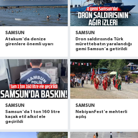
SAMSUN
SAMSUN
Atakum'da denize
Dron saldırısında Türk
girenlere önemli uyarı
mürettebatın yaralandığı
gemi Samsun'a getirildi
SAMSUN
SAMSUN
Samsun'da 1 ton 160 litre
NebiyanFest'e mehterli
kaçak etil alkol ele
açılış
geçirildi