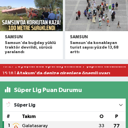
SAMSUN
SAMSUN
Havza'da 11 yıl 8 ay hapis cezasıyla aranan şahı
19:58 |
Samsun'da buğday yüklü
Samsun'da konaklayan
Dron saldırısına uğrayan geminin içi görüntülend
16:49 |
traktör devrildi, sürücü
turist sayısı yüzde 13,68
yaralandı
arttı
Samsunspor’dan Kasımpaşa karşısında ilk maçta 
16:40 |
Uyuşturucu operasyonunda 7 şüpheli tutukland
15:27 |
Atakum'da denize girenlere önemli uyarı
15:18 |
Süper Lig Puan Durumu
Süper Lig
#
Takım
O
P
1
Galatasaray
33
77