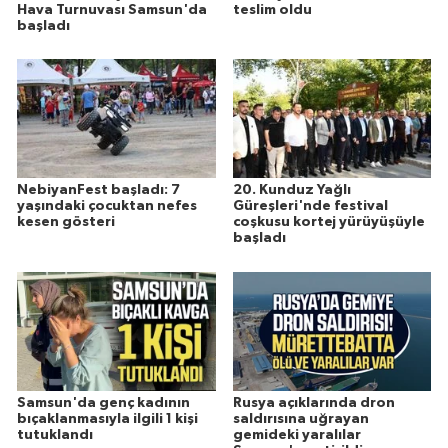
Hava Turnuvası Samsun'da
teslim oldu
başladı
NebiyanFest başladı: 7
20. Kunduz Yağlı
yaşındaki çocuktan nefes
Güreşleri'nde festival
kesen gösteri
coşkusu kortej yürüyüşüyle
başladı
Samsun'da genç kadının
Rusya açıklarında dron
bıçaklanmasıyla ilgili 1 kişi
saldırısına uğrayan
tutuklandı
gemideki yaralılar