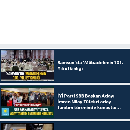
Samsun'da 'Mübadelenin 101.
Yılı etkinliği
İYİ Parti SBB Başkan Adayı
İmren Nilay Tüfekci aday
tanıtım töreninde konuştu:
"Her ilçemizde iddialıyız"