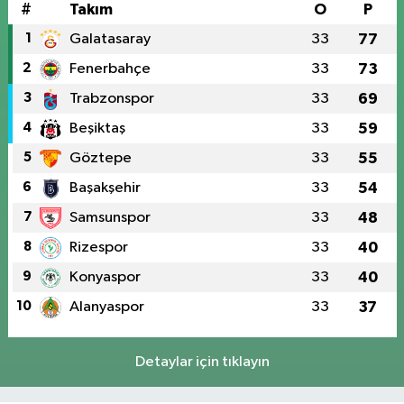
#
Takım
O
P
1
Galatasaray
33
77
2
Fenerbahçe
33
73
3
Trabzonspor
33
69
4
Beşiktaş
33
59
5
Göztepe
33
55
6
Başakşehir
33
54
7
Samsunspor
33
48
8
Rizespor
33
40
9
Konyaspor
33
40
10
Alanyaspor
33
37
Detaylar için tıklayın