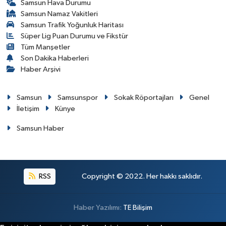
Samsun Hava Durumu
Samsun Namaz Vakitleri
Samsun Trafik Yoğunluk Haritası
Süper Lig Puan Durumu ve Fikstür
Tüm Manşetler
Son Dakika Haberleri
Haber Arşivi
Samsun
Samsunspor
Sokak Röportajları
Genel
İletişim
Künye
Samsun Haber
RSS
Copyright © 2022. Her hakkı saklıdır.
Haber Yazılımı:
TE Bilişim