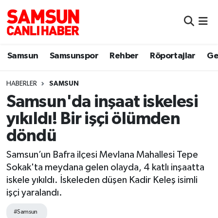
Samsun
Samsun Nöbetçi Eczaneler
Samsun
Samsunspor
Rehber
Röportajlar
Ge
Samsunspor
Samsun Hava Durumu
HABERLER
SAMSUN
Sokak Röportajları
Samsun Namaz Vakitleri
Samsun'da inşaat iskelesi
Genel
Samsun Trafik Yoğunluk Haritası
yıkıldı! Bir işçi ölümden
döndü
Dünya
Süper Lig Puan Durumu ve Fikstür
Samsun’un Bafra ilçesi Mevlana Mahallesi Tepe
Eğitim
Tüm Manşetler
Sokak'ta meydana gelen olayda, 4 katlı inşaatta
iskele yıkıldı. İskeleden düşen Kadir Keleş isimli
Sağlık
Son Dakika Haberleri
işçi yaralandı.
Yemek
Haber Arşivi
#Samsun