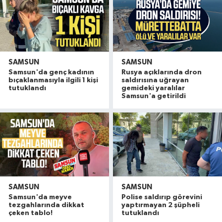
SAMSUN
SAMSUN
Samsun'da genç kadının
Rusya açıklarında dron
bıçaklanmasıyla ilgili 1 kişi
saldırısına uğrayan
tutuklandı
gemideki yaralılar
Samsun'a getirildi
SAMSUN
SAMSUN
Samsun'da meyve
Polise saldırıp görevini
tezgahlarında dikkat
yaptırmayan 2 şüpheli
çeken tablo!
tutuklandı