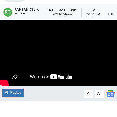
Manşet Haberi
RAHŞAN ÇELIK
14.12.2023 - 13:49
12
12
EDITÖR
YAYINLANMA
PAYLAŞIM
GÖST
Paylaş
-
+
A
A