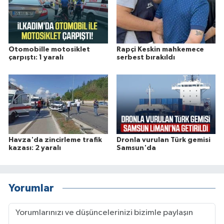
Otomobille motosiklet
Rapçi Keskin mahkemece
çarpıştı: 1 yaralı
serbest bırakıldı
Havza'da zincirleme trafik
Dronla vurulan Türk gemisi
kazası: 2 yaralı
Samsun'da
Yorumlar