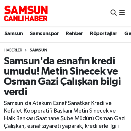
Samsun
Samsun Nöbetçi Eczaneler
Samsun
Samsunspor
Rehber
Röportajlar
Ge
Samsunspor
Samsun Hava Durumu
HABERLER
SAMSUN
Sokak Röportajları
Samsun Namaz Vakitleri
Samsun'da esnafın kredi
Genel
Samsun Trafik Yoğunluk Haritası
umudu! Metin Sinecek ve
Osman Gazi Çalışkan bilgi
Dünya
Süper Lig Puan Durumu ve Fikstür
verdi
Eğitim
Tüm Manşetler
Samsun'da Atakum Esnaf Sanatkar Kredi ve
Kefalet Kooperatifi Başkanı Metin Sinecek ve
Sağlık
Son Dakika Haberleri
Halk Bankası Saathane Şube Müdürü Osman Gazi
Çalışkan, esnaf ziyareti yaparak, kredilerle ilgili
Yemek
Haber Arşivi