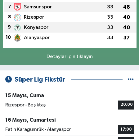
7
Samsunspor
33
48
8
Rizespor
33
40
9
Konyaspor
33
40
10
Alanyaspor
33
37
Detaylar için tıklayın
Süper Lig Fikstür
15 Mayıs, Cuma
Rizespor - Beşiktaş
20:00
16 Mayıs, Cumartesi
Fatih Karagümrük - Alanyaspor
17:00