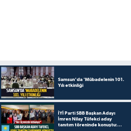
Samsun'da 'Mübadelenin 101.
Yılı etkinliği
İYİ Parti SBB Başkan Adayı
İmren Nilay Tüfekci aday
tanıtım töreninde konuştu:
"Her ilçemizde iddialıyız"