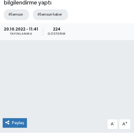
bilgilendirme yaptı
Manşet Haberi
#Samsun
#Samsun haber
20.10.2022 - 11:41
224
YAYINLANMA
GÖSTERIM
Paylaş
-
+
A
A