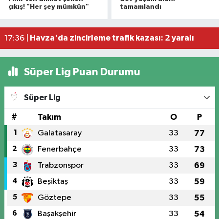
çıkış! "Her şey mümkün"
tamamlandı
Otomobille motosiklet çarpıştı: 1 yaralı
17:59 |
Rapçi Keskin mahkemece serbest bırakıldı
17:54 |
Havza'da zincirleme trafik kazası: 2 yaralı
17:36 |
Süper Lig Puan Durumu
Süper Lig
#
Takım
O
P
1
Galatasaray
33
77
2
Fenerbahçe
33
73
3
Trabzonspor
33
69
4
Beşiktaş
33
59
5
Göztepe
33
55
6
Başakşehir
33
54