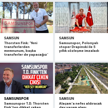
SAMSUN
SAMSUN
Thorsten Fink: 'Yeni
Samsunspor, Polonyalı
transferlerden
stoper Drapinski ile 5
memnunum, başka
yıllık sözleşme imzaladı
transferler de yapacağız'
SAMSUNSPOR
SAMSUN
Alaçam çileği reçel oldu: Hedef coğrafi işaret ve
20:16 |
Samsunspor T.D. Thorsten
Alaçam'a nefes aldıracak
Hafif ticari araç ile motosiklet çarpıştı: 1 yaralı
19:06 |
Fink'ten dikkat çeken
dev yaşam alanı