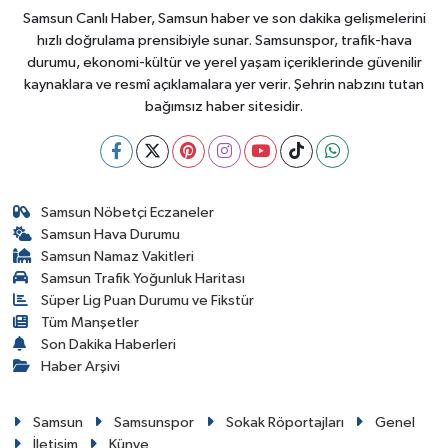
Samsun Canlı Haber, Samsun haber ve son dakika gelişmelerini
hızlı doğrulama prensibiyle sunar. Samsunspor, trafik-hava
durumu, ekonomi-kültür ve yerel yaşam içeriklerinde güvenilir
kaynaklara ve resmî açıklamalara yer verir. Şehrin nabzını tutan
bağımsız haber sitesidir.
Samsun Nöbetçi Eczaneler
Samsun Hava Durumu
Samsun Namaz Vakitleri
Samsun Trafik Yoğunluk Haritası
Süper Lig Puan Durumu ve Fikstür
Tüm Manşetler
Son Dakika Haberleri
Haber Arşivi
Samsun
Samsunspor
Sokak Röportajları
Genel
İletişim
Künye