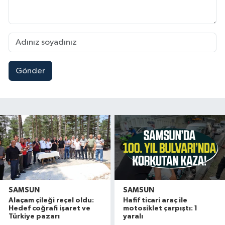
Gönder
SAMSUN
SAMSUN
Alaçam çileği reçel oldu:
Hafif ticari araç ile
Hedef coğrafi işaret ve
motosiklet çarpıştı: 1
Türkiye pazarı
yaralı