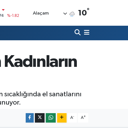
°
10
Alaçam
20
%0.02
90
%0.19
80
%0.18
9000
%0.19
n Kadınların
0
,00
%0
N
74
%-1.82
 sıcaklığında el sanatlarını
unuyor.
-
+
A
A