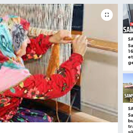
S
Sa
16
et
ge
S
S
b
tr
sü