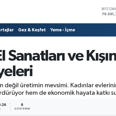
DOLAR
45,436
EURO
53,386
rtajlar
Gez & Keşfet
Yeme - İçme
STERLİN
61,603
G.ALTIN
6862,0
 Sanatları ve Kışı
BİST10
14.598
BITCOI
eleri
79.591,
 değil üretimin mevsimi. Kadınlar evlerinin
ürdürüyor hem de ekonomik hayata katkı s
4:26
6
A
GÖSTERIM