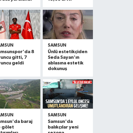
AMSUN
SAMSUN
amsunspor'da 8
Ünlü estetikçiden
uncu gitti, 7
Seda Sayan'ın
uncu geldi
ablasına estetik
dokunuş
AMSUN
SAMSUN
amsun'da baraj
Samsun'da
 gölet
balıkçılar yeni
tırımları
sezona