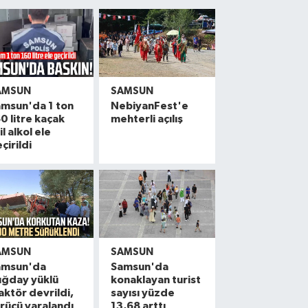
AMSUN
SAMSUN
msun'da 1 ton
NebiyanFest'e
0 litre kaçak
mehterli açılış
il alkol ele
çirildi
AMSUN
SAMSUN
amsun'da
Samsun'da
uğday yüklü
konaklayan turist
aktör devrildi,
sayısı yüzde
rücü yaralandı
13,68 arttı