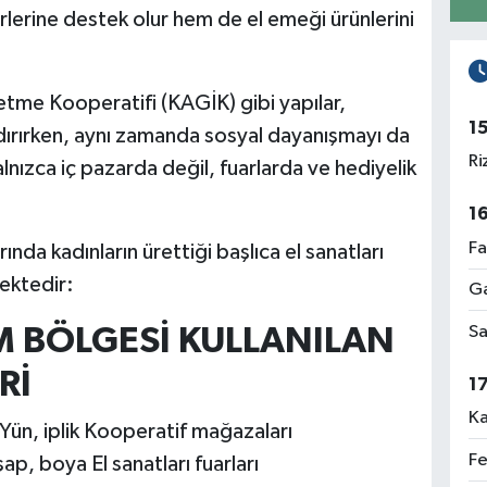
rlerine destek olur hem de el emeği ürünlerini
etme Kooperatifi (KAGİK) gibi yapılar,
1
ırırken, aynı zamanda sosyal dayanışmayı da
Ri
yalnızca iç pazarda değil, fuarlarda ve hediyelik
1
Fa
nda kadınların ürettiği başlıca el sanatları
mektedir:
Ga
M BÖLGESİ KULLANILAN
Sa
Rİ
1
Ka
 Yün, iplik Kooperatif mağazaları
Fe
, boya El sanatları fuarları