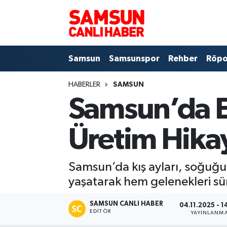
Samsun
Samsun Nöbetçi Eczaneler
Samsun
Samsunspor
Rehber
Röpo
Samsunspor
Samsun Hava Durumu
HABERLER
SAMSUN
Sokak Röportajları
Samsun Namaz Vakitleri
Samsun’da El
Genel
Samsun Trafik Yoğunluk Haritası
Üretim Hikay
Dünya
Süper Lig Puan Durumu ve Fikstür
Samsun’da kış ayları, soğuğun
Eğitim
Tüm Manşetler
yaşatarak hem gelenekleri s
Sağlık
Son Dakika Haberleri
SAMSUN CANLI HABER
04.11.2025 - 1
EDITÖR
YAYINLANM
Yemek
Haber Arşivi