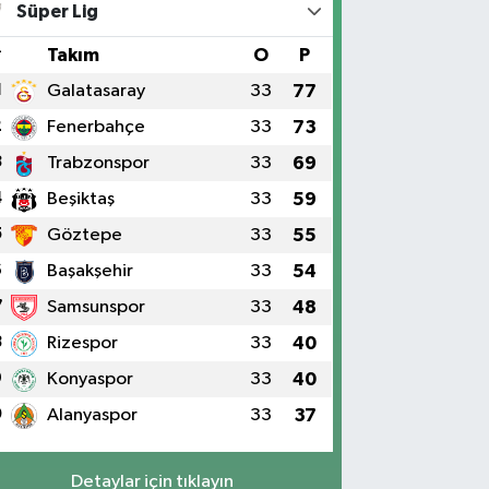
Süper Lig
#
Takım
O
P
1
Galatasaray
33
77
2
Fenerbahçe
33
73
3
Trabzonspor
33
69
4
Beşiktaş
33
59
5
Göztepe
33
55
6
Başakşehir
33
54
7
Samsunspor
33
48
8
Rizespor
33
40
9
Konyaspor
33
40
0
Alanyaspor
33
37
Detaylar için tıklayın