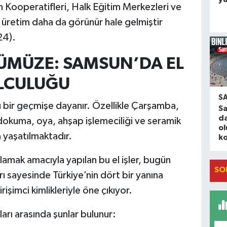
 Kooperatifleri, Halk Eğitim Merkezleri ve
u üretim daha da görünür hale gelmiştir
24).
ÜMÜZE: SAMSUN’DA EL
LCULUĞU
S
lü bir geçmişe dayanır. Özellikle Çarşamba,
S
da
 dokuma, oya, ahşap işlemeciliği ve seramik
o
â yaşatılmaktadır.
ko
ılamak amacıyla yapılan bu el işler, bugün
SO
rı sayesinde Türkiye’nin dört bir yanına
işimci kimlikleriyle öne çıkıyor.
ları arasında şunlar bulunur: