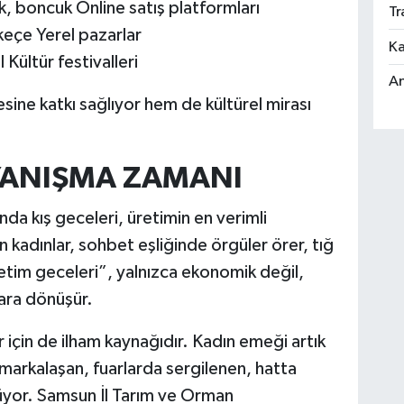
ik, boncuk Online satış platformları
Tr
keçe Yerel pazarlar
Ka
 Kültür festivalleri
An
esine katkı sağlıyor hem de kültürel mirası
AYANIŞMA ZAMANI
da kış geceleri, üretimin en verimli
 kadınlar, sohbet eşliğinde örgüler örer, tığ
retim geceleri”, yalnızca ekonomik değil,
ara dönüşür.
r için de ilham kaynağıdır. Kadın emeği artık
; markalaşan, fuarlarda sergilenen, hatta
üyor. Samsun İl Tarım ve Orman