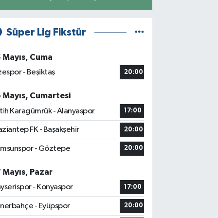
Süper Lig Fikstür
5 Mayıs, Cuma
zespor - Beşiktaş
20:00
6 Mayıs, Cumartesi
tih Karagümrük - Alanyaspor
17:00
ziantep FK - Başakşehir
20:00
msunspor - Göztepe
20:00
7 Mayıs, Pazar
yserispor - Konyaspor
17:00
nerbahçe - Eyüpspor
20:00