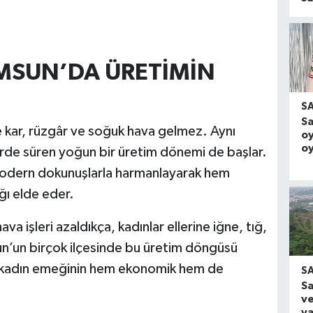
AMSUN’DA ÜRETİMİN
S
S
e kar, rüzgâr ve soğuk hava gelmez. Aynı
oy
oy
erde süren yoğun bir üretim dönemi de başlar.
ı modern dokunuşlarla harmanlayarak hem
ğı elde eder.
ava işleri azaldıkça, kadınlar ellerine iğne, tığ,
un’un birçok ilçesinde bu üretim döngüsü
rı, kadın emeğinin hem ekonomik hem de
S
S
.
ve
ya