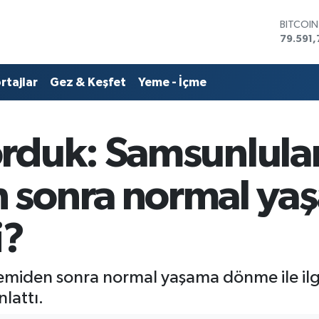
BITCOI
79.591,
DOLAR
45,436
EURO
rtajlar
Gez & Keşfet
Yeme - İçme
53,386
STERLİN
61,603
G.ALTIN
rduk: Samsunlular
6862,0
BİST10
14.598
 sonra normal ya
i?
miden sonra normal yaşama dönme ile ilgi
lattı.