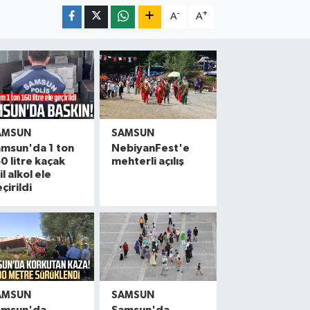
-
+
A
A
AMSUN
SAMSUN
msun'da 1 ton
NebiyanFest'e
0 litre kaçak
mehterli açılış
il alkol ele
çirildi
AMSUN
SAMSUN