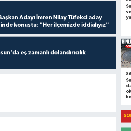
S
ve
 Başkan Adayı İmren Nilay Tüfekci aday
ya
inde konuştu: "Her ilçemizde iddialıyız"
un'da eş zamanlı dolandırıcılık
S
S
da
o
ko
SO