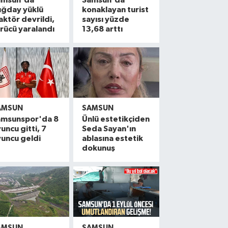
amsun'da
Samsun'da
uğday yüklü
konaklayan turist
aktör devrildi,
sayısı yüzde
rücü yaralandı
13,68 arttı
AMSUN
SAMSUN
amsunspor'da 8
Ünlü estetikçiden
uncu gitti, 7
Seda Sayan'ın
uncu geldi
ablasına estetik
dokunuş
AMSUN
SAMSUN