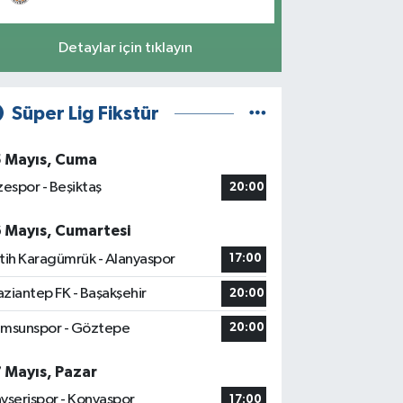
Detaylar için tıklayın
Süper Lig Fikstür
5 Mayıs, Cuma
zespor - Beşiktaş
20:00
6 Mayıs, Cumartesi
tih Karagümrük - Alanyaspor
17:00
ziantep FK - Başakşehir
20:00
msunspor - Göztepe
20:00
7 Mayıs, Pazar
yserispor - Konyaspor
17:00