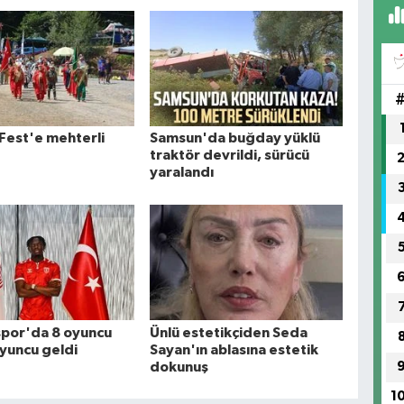
Fest'e mehterli
Samsun'da buğday yüklü
traktör devrildi, sürücü
yaralandı
por'da 8 oyuncu
Ünlü estetikçiden Seda
oyuncu geldi
Sayan'ın ablasına estetik
dokunuş
1