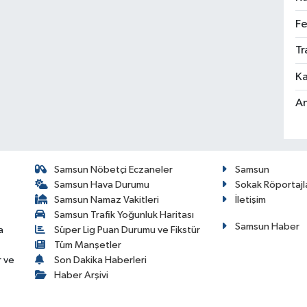
Fe
Tr
Ka
An
Samsun Nöbetçi Eczaneler
Samsun
Samsun Hava Durumu
Sokak Röportajl
Samsun Namaz Vakitleri
İletişim
Samsun Trafik Yoğunluk Haritası
Samsun Haber
a
Süper Lig Puan Durumu ve Fikstür
Tüm Manşetler
r ve
Son Dakika Haberleri
Haber Arşivi