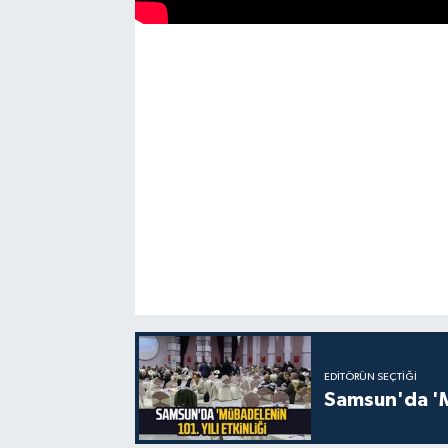
EDITÖRÜN SEÇTIĞI
Samsun'da 'Mü