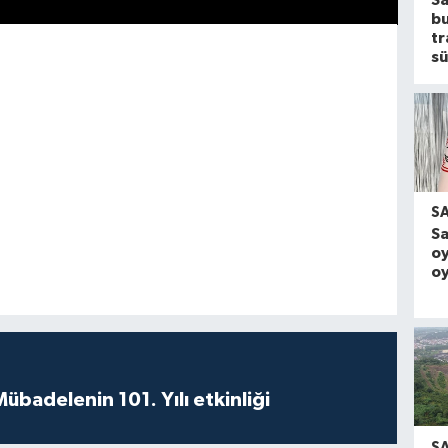
S
b
tr
sü
S
S
oy
oy
badelenin 101. Yılı etkinliği
S