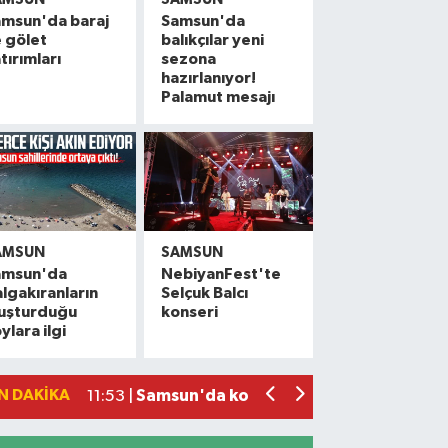
amsun'da baraj
Samsun'da
 gölet
balıkçılar yeni
tırımları
sezona
hazırlanıyor!
Palamut mesajı
AMSUN
SAMSUN
amsun'da
NebiyanFest'te
Samsun'da 1 ton 160 litre kaçak etil alko
13:47 |
lgakıranların
Selçuk Balcı
luşturduğu
konseri
NebiyanFest'e mehterli açılış
13:37 |
ylara ilgi
Samsun'da buğday yüklü traktör devril
13:02 |
Samsun'da konaklayan turist sayısı yüz
11:53 |
N DAKIKA
Samsunspor'da 8 oyuncu gitti, 7 oyunc
11:39 |