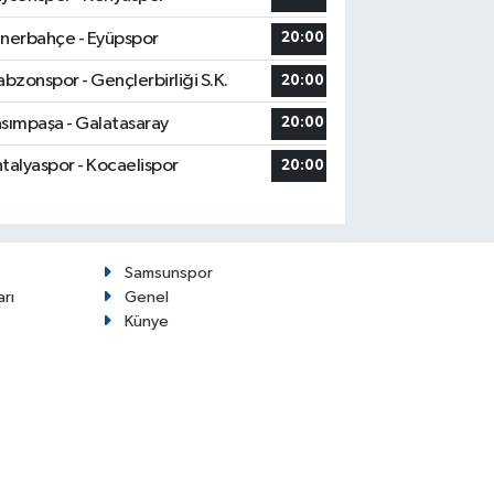
nerbahçe - Eyüpspor
20:00
abzonspor - Gençlerbirliği S.K.
20:00
sımpaşa - Galatasaray
20:00
talyaspor - Kocaelispor
20:00
Samsunspor
arı
Genel
Künye