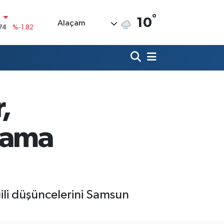
N
°
10
Alaçam
74
%-1.82
20
%0.02
90
%0.19
80
%0.18
,
9000
%0.19
0
,00
%0
şama
li düşüncelerini Samsun