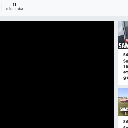
11
GÖSTERIM
S
Sa
16
et
ge
S