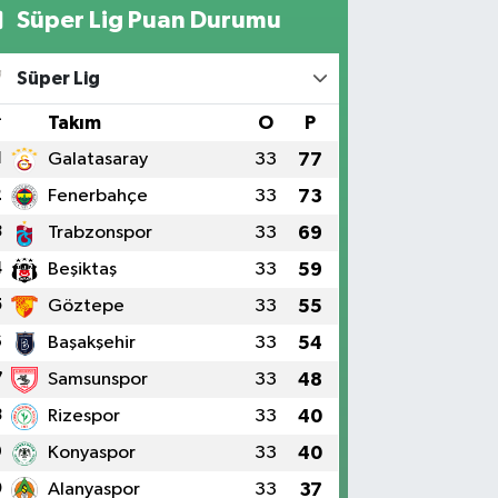
Süper Lig Puan Durumu
Süper Lig
#
Takım
O
P
1
Galatasaray
33
77
2
Fenerbahçe
33
73
3
Trabzonspor
33
69
4
Beşiktaş
33
59
5
Göztepe
33
55
6
Başakşehir
33
54
7
Samsunspor
33
48
8
Rizespor
33
40
9
Konyaspor
33
40
0
Alanyaspor
33
37