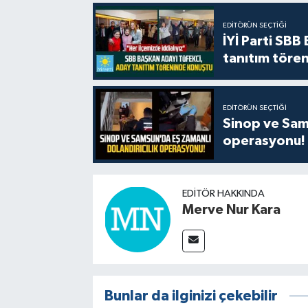
EDITÖRÜN SEÇTIĞI
İYİ Parti SBB
tanıtım tören
EDITÖRÜN SEÇTIĞI
Sinop ve Sams
operasyonu!
EDITÖR HAKKINDA
Merve Nur Kara
Bunlar da ilginizi çekebilir