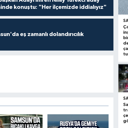
inde konuştu: "Her ilçemizde iddialıyız"
S
Ça
in
un'da eş zamanlı dolandırıcılık
bi
d
ça
tu
S
S
tr
ç
gö