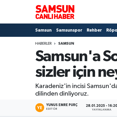
Samsun
Samsun Nöbetçi Eczaneler
Samsun
Samsunspor
Rehber
Röpo
Samsunspor
Samsun Hava Durumu
HABERLER
SAMSUN
Sokak Röportajları
Samsun Namaz Vakitleri
Samsun'a S
Genel
Samsun Trafik Yoğunluk Haritası
sizler için n
Dünya
Süper Lig Puan Durumu ve Fikstür
Karadeniz'in incisi Samsun'da
Eğitim
Tüm Manşetler
dilinden dinliyoruz.
Sağlık
Son Dakika Haberleri
YUNUS EMRE PURÇ
28.01.2025 - 16:2
EDITÖR
YAYINLANMA
Yemek
Haber Arşivi