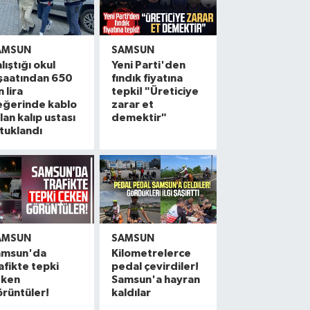
AMSUN
SAMSUN
lıştığı okul
Yeni Parti'den
şaatından 650
fındık fiyatına
n lira
tepki! "Üreticiye
eğerinde kablo
zarar et
lan kalıp ustası
demektir"
tuklandı
AMSUN
SAMSUN
amsun'da
Kilometrelerce
20. Kunduz Yağlı Güreşleri'nde festiva
18:50 |
afikte tepki
pedal çevirdiler!
eken
Samsun'a hayran
Samsun'da genç kadının bıçaklanmasıyla 
17:59 |
rüntüler!
kaldılar
Rusya açıklarında dron saldırısına uğr
17:44 |