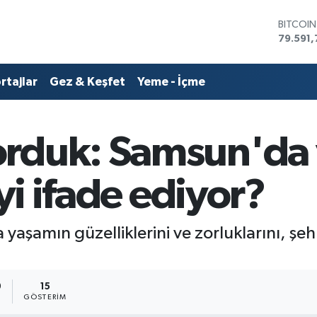
DOLAR
45,436
EURO
53,386
rtajlar
Gez & Keşfet
Yeme - İçme
STERLİN
61,603
G.ALTIN
6862,0
orduk: Samsun'da
BİST10
14.598
BITCOI
eyi ifade ediyor?
79.591,
 yaşamın güzelliklerini ve zorluklarını, ş
0
15
GÖSTERIM