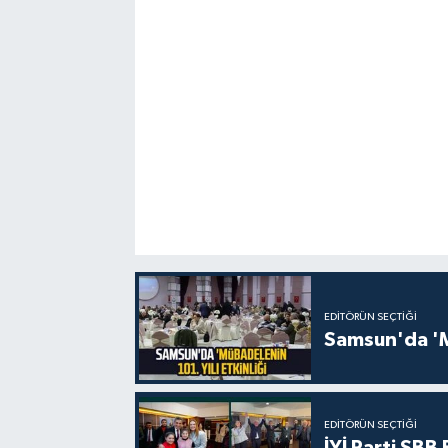
EDITÖRÜN SEÇTIĞI
Samsun'da 'Mü
EDITÖRÜN SEÇTIĞI
İYİ Parti SBB