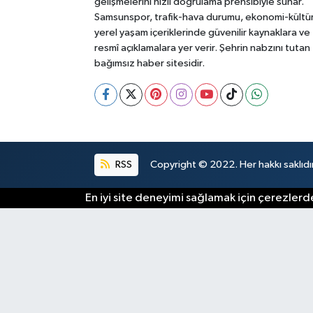
gelişmelerini hızlı doğrulama prensibiyle sunar.
Samsunspor, trafik-hava durumu, ekonomi-kültü
yerel yaşam içeriklerinde güvenilir kaynaklara ve
resmî açıklamalara yer verir. Şehrin nabzını tutan
bağımsız haber sitesidir.
RSS
Copyright © 2022. Her hakkı saklıdır
En iyi site deneyimi sağlamak için çerezlerde