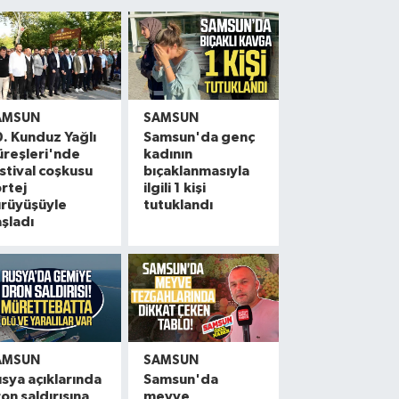
AMSUN
SAMSUN
. Kunduz Yağlı
Samsun'da genç
reşleri'nde
kadının
stival coşkusu
bıçaklanmasıyla
rtej
ilgili 1 kişi
ürüyüşüyle
tutuklandı
şladı
AMSUN
SAMSUN
sya açıklarında
Samsun'da
on saldırısına
meyve