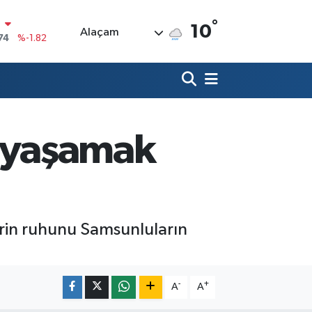
°
10
Alaçam
20
%0.02
90
%0.19
80
%0.18
9000
%0.19
 yaşamak
0
,00
%0
N
74
%-1.82
ehrin ruhunu Samsunluların
-
+
A
A