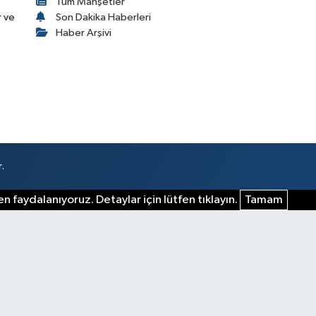
Tüm Manşetler
r ve
Son Dakika Haberleri
Haber Arşivi
.
n faydalanıyoruz. Detaylar için lütfen tıklayın.
Tamam