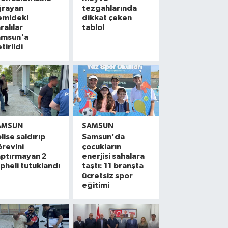
ğrayan
tezgahlarında
emideki
dikkat çeken
ralılar
tablo!
amsun'a
tirildi
AMSUN
SAMSUN
lise saldırıp
Samsun'da
revini
çocukların
aptırmayan 2
enerjisi sahalara
pheli tutuklandı
taştı: 11 branşta
ücretsiz spor
eğitimi