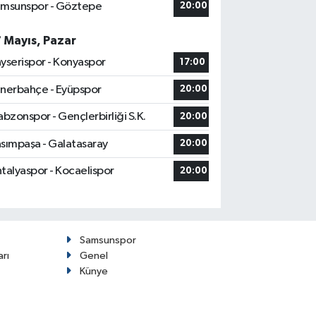
msunspor - Göztepe
20:00
7 Mayıs, Pazar
yserispor - Konyaspor
17:00
nerbahçe - Eyüpspor
20:00
abzonspor - Gençlerbirliği S.K.
20:00
sımpaşa - Galatasaray
20:00
talyaspor - Kocaelispor
20:00
Samsunspor
arı
Genel
Künye