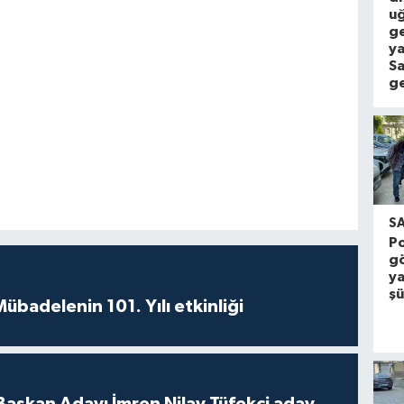
u
g
ya
S
ge
S
Po
gö
y
şü
badelenin 101. Yılı etkinliği
 Başkan Adayı İmren Nilay Tüfekci aday