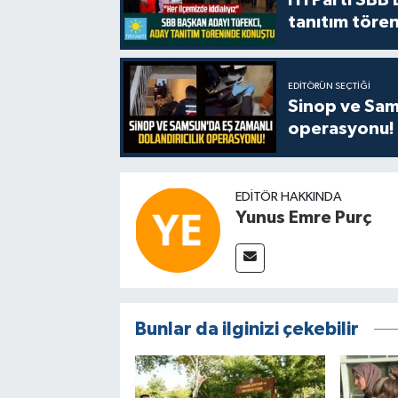
tanıtım tören
EDITÖRÜN SEÇTIĞI
Sinop ve Sams
operasyonu!
EDITÖR HAKKINDA
Yunus Emre Purç
Bunlar da ilginizi çekebilir