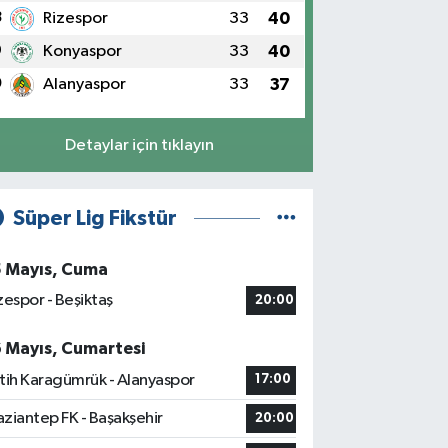
8
Rizespor
33
40
9
Konyaspor
33
40
0
Alanyaspor
33
37
Detaylar için tıklayın
Süper Lig Fikstür
5 Mayıs, Cuma
zespor - Beşiktaş
20:00
6 Mayıs, Cumartesi
tih Karagümrük - Alanyaspor
17:00
ziantep FK - Başakşehir
20:00