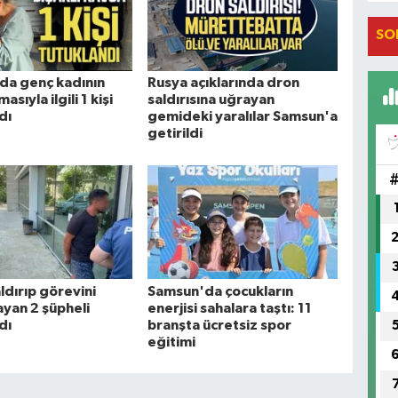
SO
da genç kadının
Rusya açıklarında dron
asıyla ilgili 1 kişi
saldırısına uğrayan
dı
gemideki yaralılar Samsun'a
getirildi
ldırıp görevini
Samsun'da çocukların
yan 2 şüpheli
enerjisi sahalara taştı: 11
dı
branşta ücretsiz spor
eğitimi