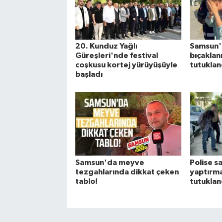
20. Kunduz Yağlı
Samsun'
Güreşleri'nde festival
bıçaklanm
coşkusu kortej yürüyüşüyle
tutuklan
başladı
Samsun'da meyve
Polise sa
tezgahlarında dikkat çeken
yaptırma
tablo!
tutuklan