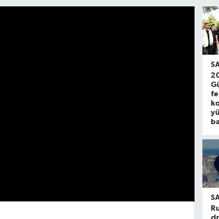
S
20
Gü
fe
ko
y
ba
S
Ru
dr