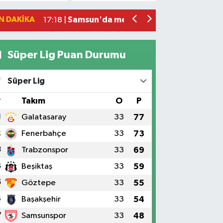
Samsun'da meyve tezgahlarında dikkat
17:18 |
N DAKIKA
Polise saldırıp görevini yaptırmayan 2 
16:14 |
Süper Lig Puan Durumu
Süper Lig
#
Takım
O
P
1
Galatasaray
33
77
2
Fenerbahçe
33
73
3
Trabzonspor
33
69
4
Beşiktaş
33
59
5
Göztepe
33
55
6
Başakşehir
33
54
7
Samsunspor
33
48