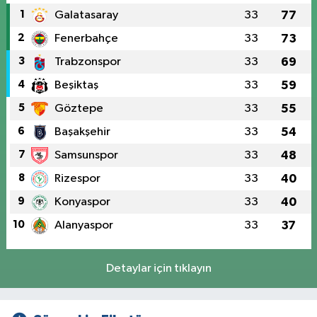
1
Galatasaray
33
77
2
Fenerbahçe
33
73
3
Trabzonspor
33
69
4
Beşiktaş
33
59
5
Göztepe
33
55
6
Başakşehir
33
54
7
Samsunspor
33
48
8
Rizespor
33
40
9
Konyaspor
33
40
10
Alanyaspor
33
37
Detaylar için tıklayın