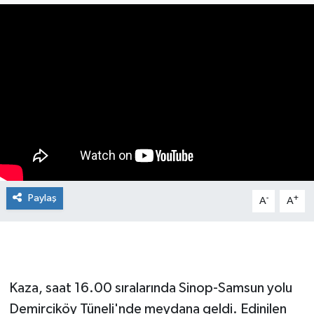
Manşet Haberi
Paylaş
-
+
A
A
Kaza, saat 16.00 sıralarında Sinop-Samsun yolu
Demirciköy Tüneli'nde meydana geldi. Edinilen