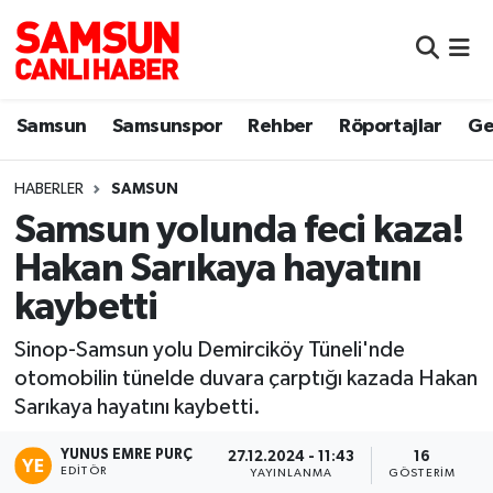
Samsun
Samsun Nöbetçi Eczaneler
Samsun
Samsunspor
Rehber
Röportajlar
Ge
Samsunspor
Samsun Hava Durumu
HABERLER
SAMSUN
Sokak Röportajları
Samsun Namaz Vakitleri
Samsun yolunda feci kaza!
Genel
Samsun Trafik Yoğunluk Haritası
Hakan Sarıkaya hayatını
kaybetti
Dünya
Süper Lig Puan Durumu ve Fikstür
Sinop-Samsun yolu Demirciköy Tüneli'nde
Eğitim
Tüm Manşetler
otomobilin tünelde duvara çarptığı kazada Hakan
Sarıkaya hayatını kaybetti.
Sağlık
Son Dakika Haberleri
YUNUS EMRE PURÇ
27.12.2024 - 11:43
16
EDITÖR
Yemek
Haber Arşivi
YAYINLANMA
GÖSTERIM