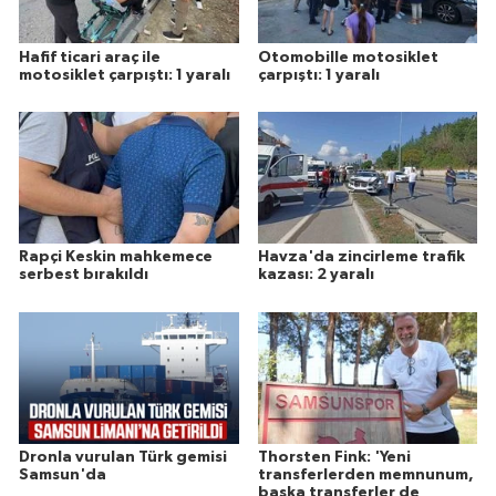
Hafif ticari araç ile
Otomobille motosiklet
motosiklet çarpıştı: 1 yaralı
çarpıştı: 1 yaralı
Rapçi Keskin mahkemece
Havza'da zincirleme trafik
serbest bırakıldı
kazası: 2 yaralı
Dronla vurulan Türk gemisi
Thorsten Fink: 'Yeni
Samsun'da
transferlerden memnunum,
başka transferler de