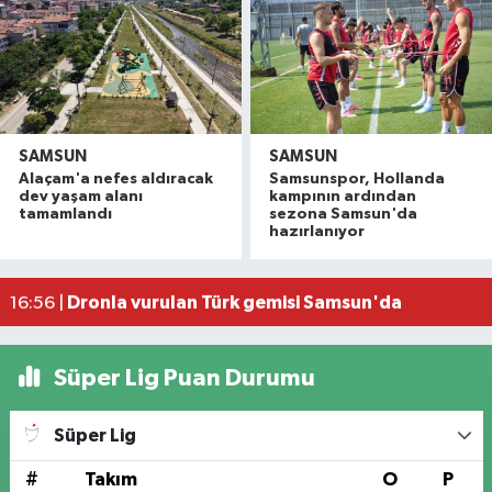
SAMSUN
SAMSUN
Alaçam'a nefes aldıracak
Samsunspor, Hollanda
Hafif ticari araç ile motosiklet çarpıştı: 1 yaralı
19:06 |
dev yaşam alanı
kampının ardından
Otomobille motosiklet çarpıştı: 1 yaralı
17:59 |
tamamlandı
sezona Samsun'da
hazırlanıyor
Rapçi Keskin mahkemece serbest bırakıldı
17:54 |
Havza'da zincirleme trafik kazası: 2 yaralı
17:36 |
Dronla vurulan Türk gemisi Samsun'da
16:56 |
Süper Lig Puan Durumu
Süper Lig
#
Takım
O
P