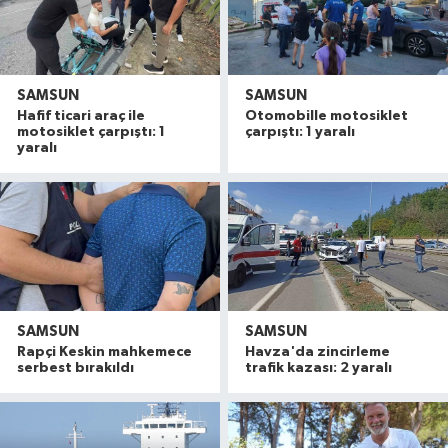
SAMSUN
SAMSUN
Hafif ticari araç ile
Otomobille motosiklet
motosiklet çarpıştı: 1
çarpıştı: 1 yaralı
yaralı
SAMSUN
SAMSUN
Rapçi Keskin mahkemece
Havza'da zincirleme
serbest bırakıldı
trafik kazası: 2 yaralı