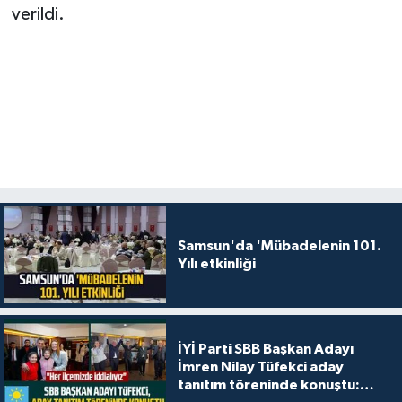
verildi.
Samsun'da 'Mübadelenin 101.
Yılı etkinliği
İYİ Parti SBB Başkan Adayı
İmren Nilay Tüfekci aday
tanıtım töreninde konuştu: