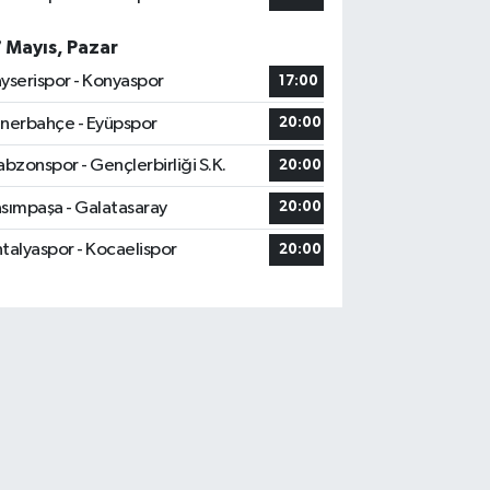
7 Mayıs, Pazar
yserispor - Konyaspor
17:00
nerbahçe - Eyüpspor
20:00
abzonspor - Gençlerbirliği S.K.
20:00
sımpaşa - Galatasaray
20:00
talyaspor - Kocaelispor
20:00