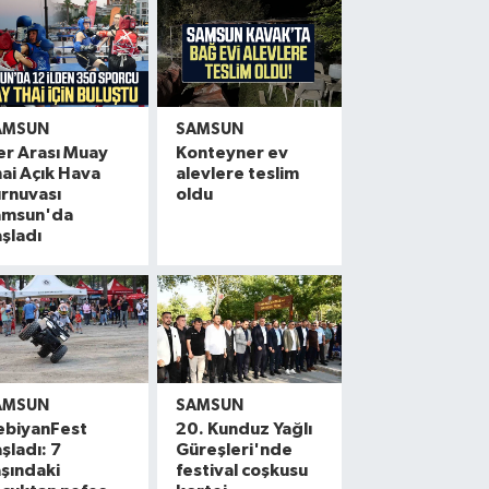
AMSUN
SAMSUN
ler Arası Muay
Konteyner ev
ai Açık Hava
alevlere teslim
rnuvası
oldu
amsun'da
şladı
AMSUN
SAMSUN
ebiyanFest
20. Kunduz Yağlı
şladı: 7
Güreşleri'nde
şındaki
festival coşkusu