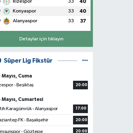
8
Rizespor
33
40
9
Konyaspor
33
40
0
Alanyaspor
33
37
Detaylar için tıklayın
Süper Lig Fikstür
5 Mayıs, Cuma
zespor - Beşiktaş
20:00
6 Mayıs, Cumartesi
tih Karagümrük - Alanyaspor
17:00
ziantep FK - Başakşehir
20:00
msunspor - Göztepe
20:00