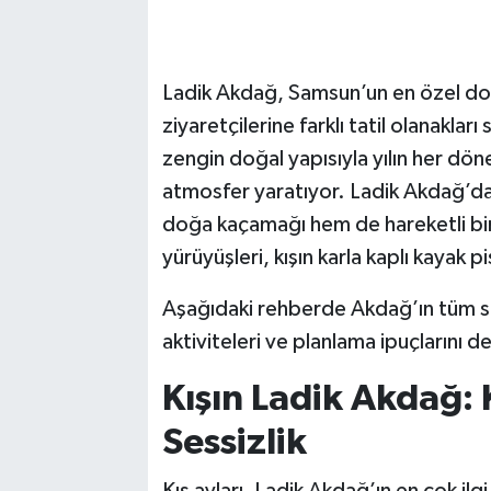
Ladik Akdağ, Samsun’un en özel doğ
ziyaretçilerine farklı tatil olanakl
zengin doğal yapısıyla yılın her dönem
atmosfer yaratıyor. Ladik Akdağ’da 
doğa kaçamağı hem de hareketli bir 
yürüyüşleri, kışın karla kaplı kayak p
Aşağıdaki rehberde Akdağ’ın tüm sez
aktiviteleri ve planlama ipuçlarını de
Kışın Ladik Akdağ:
Sessizlik
Kış ayları, Ladik Akdağ’ın en çok i