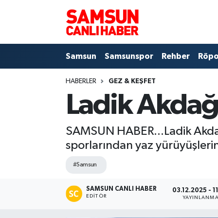
Samsun
Samsun Nöbetçi Eczaneler
Samsun
Samsunspor
Rehber
Röpo
Samsunspor
Samsun Hava Durumu
HABERLER
GEZ & KEŞFET
Sokak Röportajları
Samsun Namaz Vakitleri
Ladik Akdağ’
Genel
Samsun Trafik Yoğunluk Haritası
SAMSUN HABER...Ladik Akdağ, 
Dünya
Süper Lig Puan Durumu ve Fikstür
sporlarından yaz yürüyüşlerine
Eğitim
Tüm Manşetler
#Samsun
Sağlık
Son Dakika Haberleri
SAMSUN CANLI HABER
03.12.2025 - 1
EDITÖR
YAYINLANM
Yemek
Haber Arşivi