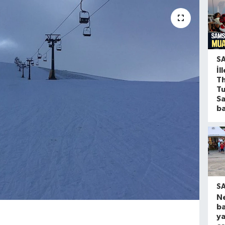
S
İl
Th
Tu
S
ba
S
N
ba
ya