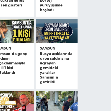
cuktan nefes
kortej
sen gösteri
yürüyüşüyle
başladı
AMSUN
SAMSUN
amsun'da genç
Rusya açıklarında
dının
dron saldırısına
çaklanmasıyla
uğrayan
ili 1 kişi
gemideki
tuklandı
yaralılar
Samsun'a
getirildi