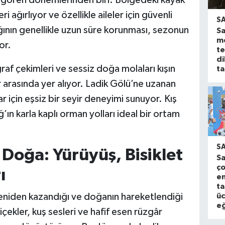
 ağırlıyor ve özellikle aileler için güvenli
S
lığının genellikle uzun süre korunması, sezonun
S
m
or.
t
di
raf çekimleri ve sessiz doğa molaları kışın
ta
r arasında yer alıyor. Ladik Gölü’ne uzanan
ar için eşsiz bir seyir deneyimi sunuyor. Kış
ğ’ın karla kaplı orman yolları ideal bir ortam
S
Doğa: Yürüyüş, Bisiklet
S
ço
ı
en
ta
üc
 yeniden kazandığı ve doğanın hareketlendiği
eğ
ekler, kuş sesleri ve hafif esen rüzgâr