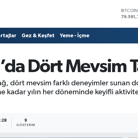
DOLAR
45,436
EURO
53,386
rtajlar
Gez & Keşfet
Yeme - İçme
STERLİN
61,603
G.ALTIN
6862,0
da Dört Mevsim Ta
BİST10
14.598
BITCOI
79.591,
dört mevsim farklı deneyimler sunan doğa
 kadar yılın her döneminde keyifli aktivitel
1:28
9
A
GÖSTERIM