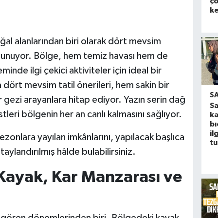
ço
ke
al alanlarından biri olarak dört mevsim
arı sunuyor. Bölge, hem temiz havası hem de
inde ilgi çekici aktiviteler için ideal bir
dört mevsim tatil önerileri, hem sakin bir
S
gezi arayanlara hitap ediyor. Yazın serin dağ
S
istleri bölgenin her an canlı kalmasını sağlıyor.
ka
bı
ilg
onlara yayılan imkânlarını, yapılacak başlıca
tu
taylandırılmış hâlde bulabilirsiniz.
 Kayak, Kar Manzarası ve
lgi gören dönemlerinden biri. Bölgedeki kayak