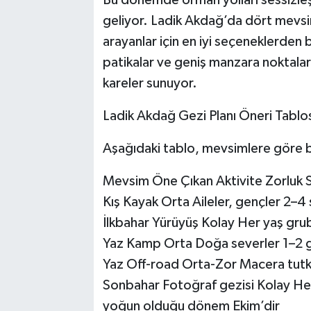
Bu dönemde orman yolları sessizleşi
geliyor. Ladik Akdağ’da dört mevsim 
arayanlar için en iyi seçeneklerden b
patikalar ve geniş manzara noktalar
kareler sunuyor.
Ladik Akdağ Gezi Planı Öneri Tablo
Aşağıdaki tablo, mevsimlere göre bö
Mevsim Öne Çıkan Aktivite Zorluk 
Kış Kayak Orta Aileler, gençler 2–
İlkbahar Yürüyüş Kolay Her yaş grub
Yaz Kamp Orta Doğa severler 1–2 gec
Yaz Off-road Orta-Zor Macera tutkun
Sonbahar Fotoğraf gezisi Kolay Her
yoğun olduğu dönem Ekim’dir