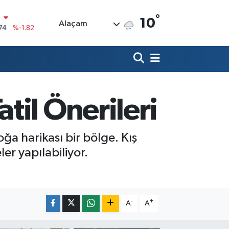
°
10
Alaçam
20
%0.02
90
%0.19
80
%0.18
9000
%0.19
til Önerileri
0
,00
%0
N
74
%-1.82
 harikası bir bölge. Kış
er yapılabiliyor.
-
+
A
A