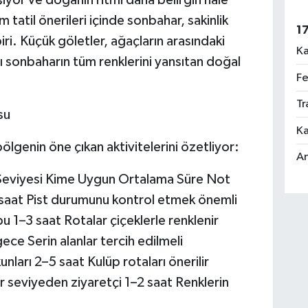
yor ve doğanın ritmi daha belirgin hâle
tatil önerileri içinde sonbahar, sakinlik
1
iri. Küçük göletler, ağaçların arasındaki
Ka
ı sonbaharın tüm renklerini yansıtan doğal
Fe
Tr
su
Ka
lgenin öne çıkan aktivitelerini özetliyor:
An
Seviyesi Kime Uygun Ortalama Süre Not
4 saat Pist durumunu kontrol etmek önemli
u 1–3 saat Rotalar çiçeklerle renklenir
e Serin alanlar tercih edilmeli
ları 2–5 saat Kulüp rotaları önerilir
 seviyeden ziyaretçi 1–2 saat Renklerin