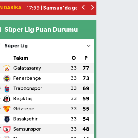
N DAKIKA
Samsun'da genç kadının bıçaklanmasıyla 
17:59 |
Süper Lig Puan Durumu
Süper Lig
#
Takım
O
P
1
Galatasaray
33
77
2
Fenerbahçe
33
73
3
Trabzonspor
33
69
4
Beşiktaş
33
59
5
Göztepe
33
55
6
Başakşehir
33
54
7
Samsunspor
33
48