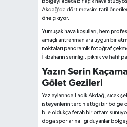
bölgeyi adeta bir açık hava stüdy
Akdağ’da dört mevsim tatil önerileri
öne çıkıyor.
Yumuşak hava koşulları, hem profes
amaçlı antrenmanlara uygun bir at
noktaları panoramik fotoğraf çekmek
İlkbaharın serinliği, piknik ve hafif p
Yazın Serin Kaçama
Gölet Gezileri
Yaz aylarında Ladik Akdağ, sıcak şe
isteyenlerin tercih ettiği bir bölge
bile oldukça ferah bir ortam sunuyo
doğa sporlarına ilgi duyanlar bölgey