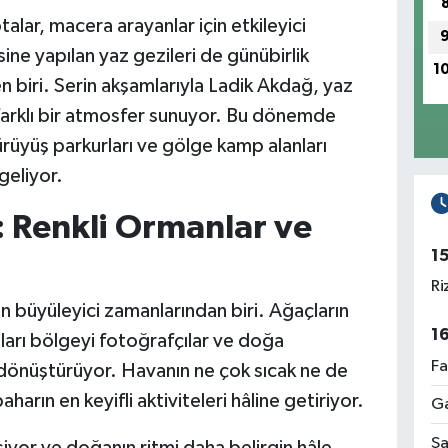
alar, macera arayanlar için etkileyici
ine yapılan yaz gezileri de günübirlik
1
n biri. Serin akşamlarıyla Ladik Akdağ, yaz
 farklı bir atmosfer sunuyor. Bu dönemde
 yürüyüş parkurları ve gölge kamp alanları
geliyor.
 Renkli Ormanlar ve
1
Ri
n büyüleyici zamanlarından biri. Ağaçların
1
ları bölgeyi fotoğrafçılar ve doğa
Fa
e dönüştürüyor. Havanın ne çok sıcak ne de
arın en keyifli aktiviteleri hâline getiriyor.
Ga
Sa