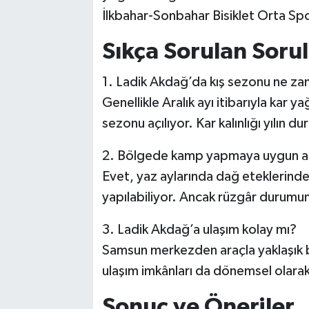
İlkbahar-Sonbahar Bisiklet Orta Spo
Sıkça Sorulan Sorul
1. Ladik Akdağ’da kış sezonu ne za
Genellikle Aralık ayı itibarıyla kar y
sezonu açılıyor. Kar kalınlığı yılın 
2. Bölgede kamp yapmaya uygun ala
Evet, yaz aylarında dağ eteklerind
yapılabiliyor. Ancak rüzgâr durumun
3. Ladik Akdağ’a ulaşım kolay mı?
Samsun merkezden araçla yaklaşık bir 
ulaşım imkânları da dönemsel olarak
Sonuç ve Öneriler