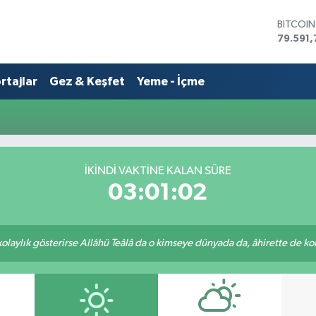
BITCOI
79.591,
DOLAR
45,436
rtajlar
Gez & Keşfet
Yeme - İçme
EURO
53,386
STERLİN
61,603
G.ALTIN
6862,0
BİST10
İKINDI VAKTİNE KALAN SÜRE
14.598
03:01:02
 kolaylık gösterirse Allâhü Teâlâ da o kimseye dünyada da, âhirette de kola