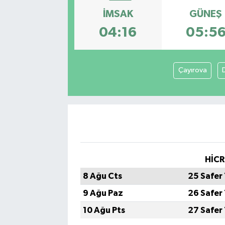
İMSAK
GÜNEŞ
Manşet Haberi
04:16
05:5
Çayırova
HİCR
8 Ağu Cts
25 Safer
9 Ağu Paz
26 Safer
10 Ağu Pts
27 Safer