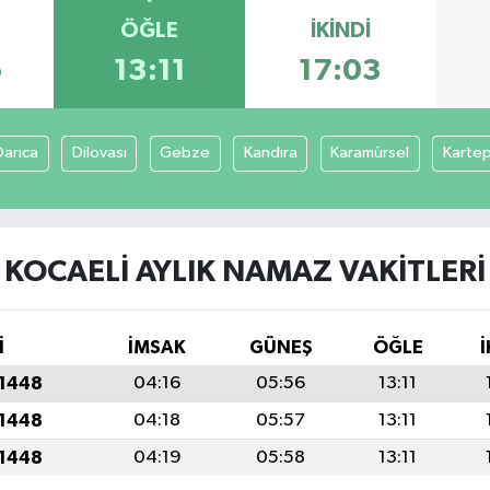
ÖĞLE
İKINDI
6
13:11
17:03
Darıca
Dilovası
Gebze
Kandıra
Karamürsel
Karte
KOCAELI AYLIK NAMAZ VAKITLERI
İ
İMSAK
GÜNEŞ
ÖĞLE
İ
 1448
04:16
05:56
13:11
 1448
04:18
05:57
13:11
 1448
04:19
05:58
13:11