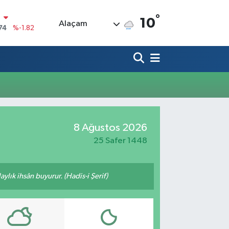
°
N
10
Alaçam
74
%-1.82
20
%0.02
90
%0.19
80
%0.18
9000
%0.19
0
8 Ağustos 2026
,00
%0
25 Safer 1448
ylık ihsân buyurur. (Hadis-i Şerif)