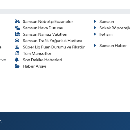
Samsun Nöbetçi Eczaneler
Samsun
Samsun Hava Durumu
Sokak Röportajl
Samsun Namaz Vakitleri
İletişim
Samsun Trafik Yoğunluk Haritası
Samsun Haber
a
Süper Lig Puan Durumu ve Fikstür
Tüm Manşetler
r ve
Son Dakika Haberleri
Haber Arşivi
.