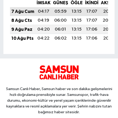
İMSAK
GÜNEŞ
ÖĞLE
İKINDI
AKŞAM
7 Ağu Cum
04:17
05:59
13:15
17:07
20:21
8 Ağu Cts
04:19
06:00
13:15
17:07
20:20
9 Ağu Paz
04:20
06:01
13:15
17:06
20:19
10 Ağu Pts
04:22
06:02
13:15
17:06
20:18
Samsun Canlı Haber, Samsun haber ve son dakika gelişmelerini
hızlı doğrulama prensibiyle sunar. Samsunspor, trafik-hava
durumu, ekonomi-kültür ve yerel yaşam içeriklerinde güvenilir
kaynaklara ve resmî açıklamalara yer verir. Şehrin nabzını tutan
bağımsız haber sitesidir.