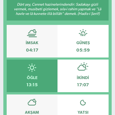
Dört şey, Cennet hazinelerindendir: Sadakayı gizli
Manşet Haberi
vermek, musibeti gizlemek, sıla-i rahim yapmak ve "Lâ
havle ve lâ kuvvete illâ billâh" demek. (Hadis-i Şerif)
İMSAK
GÜNEŞ
04:17
05:59
ÖĞLE
İKINDI
13:15
17:07
AKŞAM
YATSI