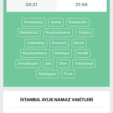
20:21
21:56
Arnavutköy
Avcılar
Başakşehir
Beylikdüzü
Büyükçekmece
Çatalca
Çekmeköy
Esenyurt
Kartal
Küçükçekmece
Maltepe
Pendik
Sancaktepe
Şile
Silivri
Sultanbeyli
Sultangazi
Tuzla
İSTANBUL AYLIK NAMAZ VAKITLERI