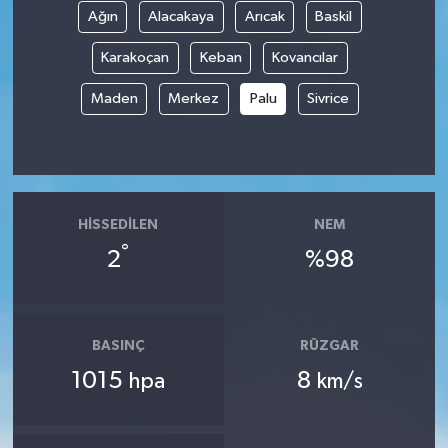
Ağın
Alacakaya
Arıcak
Baskil
Karakoçan
Keban
Kovancılar
Maden
Merkez
Palu
Sivrice
HISSEDILEN
NEM
°
2
%98
BASINÇ
RÜZGAR
1015
8
hpa
km/s