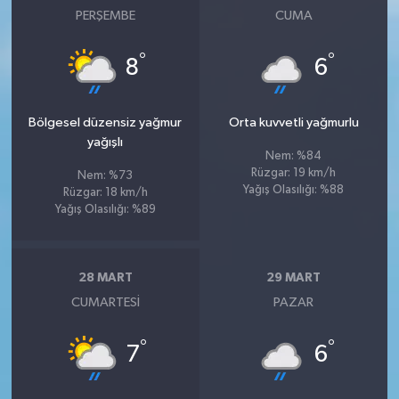
PERŞEMBE
CUMA
°
°
8
6
Bölgesel düzensiz yağmur
Orta kuvvetli yağmurlu
yağışlı
Nem: %84
Rüzgar: 19 km/h
Nem: %73
Yağış Olasılığı: %88
Rüzgar: 18 km/h
Yağış Olasılığı: %89
28 MART
29 MART
CUMARTESI
PAZAR
°
°
7
6