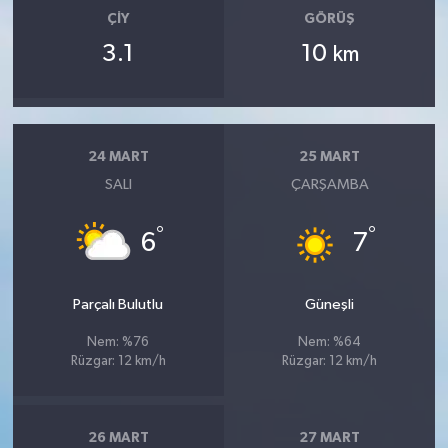
ÇIY
GÖRÜŞ
3.1
10
km
24 MART
25 MART
SALI
ÇARŞAMBA
°
°
6
7
Parçalı Bulutlu
Güneşli
Nem: %76
Nem: %64
Rüzgar: 12 km/h
Rüzgar: 12 km/h
26 MART
27 MART