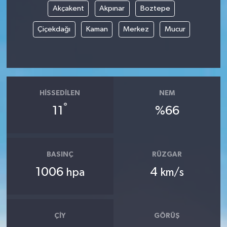
Akçakent
Akpınar
Boztepe
Çiçekdağı
Kaman
Merkez
Mucur
HISSEDILEN
NEM
°
11
%66
BASINÇ
RÜZGAR
1006
4
hpa
km/s
ÇIY
GÖRÜŞ