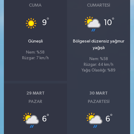
CUMA
CUMARTESI
°
°
9
10
Güneşli
Bölgesel düzensiz yağmur
yağışlı
Nem: %58
Rüzgar: 7 km/h
Nem: %58
Rüzgar: 44 km/h
Yağış Olasılığı: %89
29 MART
30 MART
PAZAR
PAZARTESI
°
°
6
6