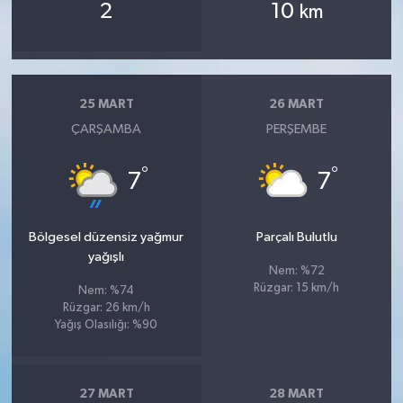
2
10
km
25 MART
26 MART
ÇARŞAMBA
PERŞEMBE
°
°
7
7
Bölgesel düzensiz yağmur
Parçalı Bulutlu
yağışlı
Nem: %72
Rüzgar: 15 km/h
Nem: %74
Rüzgar: 26 km/h
Yağış Olasılığı: %90
27 MART
28 MART