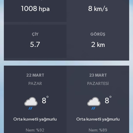
1008
8
hpa
km/s
ÇIY
GÖRÜŞ
5.7
2
km
22 MART
23 MART
PAZAR
PAZARTESI
°
°
8
8
Orta kuvvetli yağmurlu
Orta kuvvetli yağmurlu
Nem: %92
Nem: %89