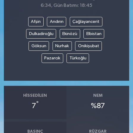
6:34, Gün Batımı: 18:45
Afşin
Andırın
Çağlayancerit
Dulkadiroğlu
Ekinözü
Elbistan
Göksun
Nurhak
Onikişubat
Pazarcık
Türkoğlu
HISSEDILEN
NEM
°
7
%87
BASINÇ
RÜZGAR